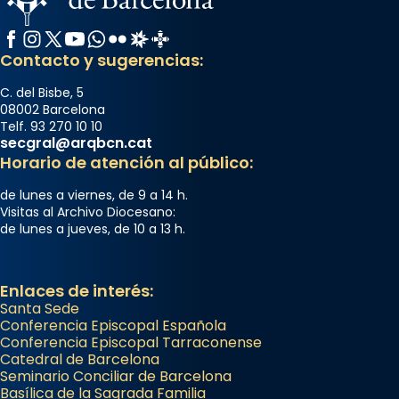
Facebook
Instagram
X / Twitter
YouTube
WhatsApp
Flickr
Radio Estel
Catalunya Cristiana
Arquebisbat de Barcelona
Contacto y sugerencias:
2 weeks ago
Memòria de les santes Juliana i
C. del Bisbe, 5
08002 Barcelona
Semproniana, verges i màrtirs.
Telf. 93 270 10 10
secgral@arqbcn.cat
Acompanyant la història de sant Cugat, a
Horario de atención al público:
partir de l’Edat Mitjana sorgeix la tradició
que les santes Juliana (“relatiu a Júlia”) i
de lunes a viernes, de 9 a 14 h.
Semproniana (“relatiu a Semprònia =
Visitas al Archivo Diocesano:
de lunes a jueves, de 10 a 13 h.
eterna”) són deixebles seves. I l’any 1667, el
frare Joan Gaspar Roig, afirma en una obra
que les santes són filles de l’antiga Iluro.
Enlaces de interés:
Mataró en reivindicarà les relíq
Santa Sede
...
Conferencia Episcopal Española
Ver más
Conferencia Episcopal Tarraconense
Foto
Catedral de Barcelona
Seminario Conciliar de Barcelona
View on Facebook
·
Share
Basílica de la Sagrada Familia