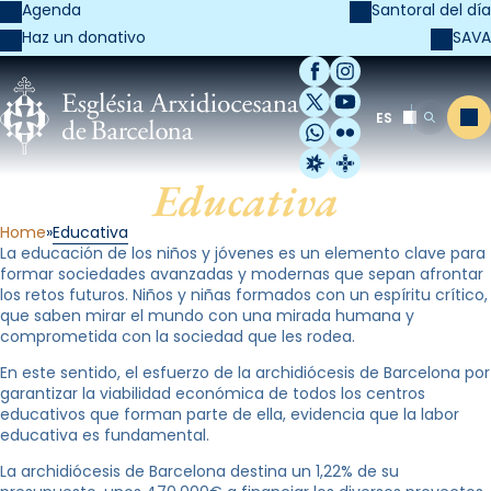
Agenda
Santoral del día
SAVA
Haz un donativo
Facebook
Instagram
X / Twitter
YouTube
ES
Me
Buscar
WhatsApp
Flickr
Radio Estel
Catalunya Cristi
Educativa
Home
Educativa
La educación de los niños y jóvenes es un elemento clave para
formar sociedades avanzadas y modernas que sepan afrontar
los retos futuros. Niños y niñas formados con un espíritu crítico,
que saben mirar el mundo con una mirada humana y
comprometida con la sociedad que les rodea.
En este sentido, el esfuerzo de la archidiócesis de Barcelona por
garantizar la viabilidad económica de todos los centros
educativos que forman parte de ella, evidencia que la labor
educativa es fundamental.
La archidiócesis de Barcelona destina un 1,22% de su