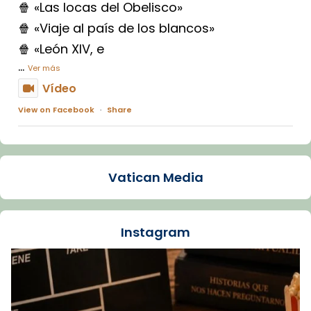
🍿 «Las locas del Obelisco»
🍿 «Viaje al país de los blancos»
🍿 «León XIV, e
...
Ver más
Vídeo
View on Facebook
·
Share
Arquebisbat de Barcelona
1 week ago
Vatican Media
La Carmina va patir depressió. Fa gairebé
dos mesos, a l'Estadi Lluís Companys, la
jove va fer arribar el seu testimoni al papa
Instagram
Lleó XIV.
Recupera l'entrevista comp
Vatican
tican News 👇
News
www.vaticannews.va/es/iglesia/news/2026-