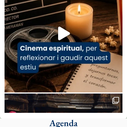
07/carmina-historia-depresion-papa-viaje-
espana-testimoni...
Foto
View on Facebook
·
Share
Arquebisbat de Barcelona
1 week ago
«Avui les santes Juliana i Semproniana ens
ajuden a alçar la mirada»
Mons. Sergi Gordo, bisbe de Tortosa, ha
presidit aquest 27 de juliol la missa de Les
Santes de Mataró.
🔗
tinyurl.com/cvu5jmbk
📸 J. Merino
Agenda
Foto