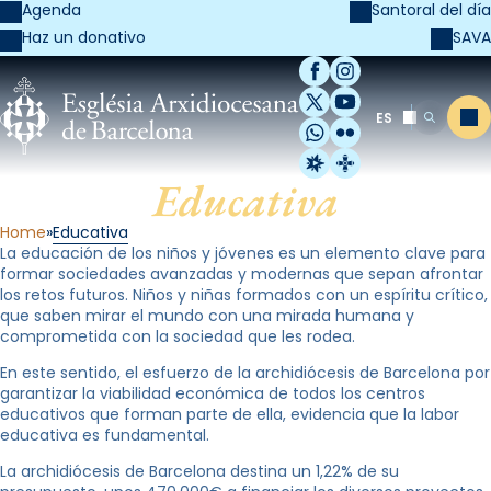
Agenda
Santoral del día
SAVA
Haz un donativo
Facebook
Instagram
X / Twitter
YouTube
ES
Me
Buscar
WhatsApp
Flickr
Radio Estel
Catalunya Cristi
Educativa
Home
Educativa
La educación de los niños y jóvenes es un elemento clave para
formar sociedades avanzadas y modernas que sepan afrontar
los retos futuros. Niños y niñas formados con un espíritu crítico,
que saben mirar el mundo con una mirada humana y
comprometida con la sociedad que les rodea.
En este sentido, el esfuerzo de la archidiócesis de Barcelona por
garantizar la viabilidad económica de todos los centros
educativos que forman parte de ella, evidencia que la labor
educativa es fundamental.
La archidiócesis de Barcelona destina un 1,22% de su