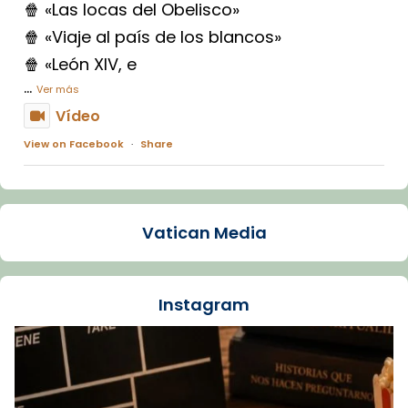
🍿 «Las locas del Obelisco»
🍿 «Viaje al país de los blancos»
🍿 «León XIV, e
...
Ver más
Vídeo
View on Facebook
·
Share
Arquebisbat de Barcelona
1 week ago
Vatican Media
La Carmina va patir depressió. Fa gairebé
dos mesos, a l'Estadi Lluís Companys, la
jove va fer arribar el seu testimoni al papa
Instagram
Lleó XIV.
Recupera l'entrevista comp
Vatican
tican News 👇
News
www.vaticannews.va/es/iglesia/news/2026-