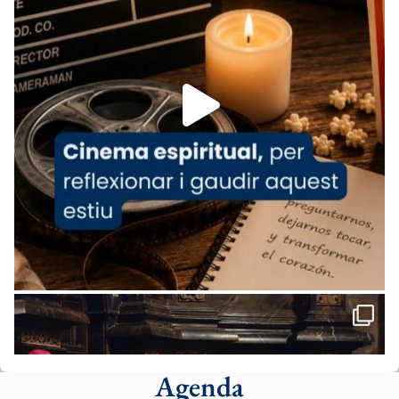
07/carmina-historia-depresion-papa-viaje-
espana-testimoni...
Foto
View on Facebook
·
Share
Arquebisbat de Barcelona
1 week ago
«Avui les santes Juliana i Semproniana ens
ajuden a alçar la mirada»
Mons. Sergi Gordo, bisbe de Tortosa, ha
presidit aquest 27 de juliol la missa de Les
Santes de Mataró.
🔗
tinyurl.com/cvu5jmbk
📸 J. Merino
Agenda
Foto