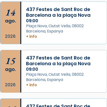
14
437 Festes de Sant Roc de
Arquebisbat de Barcelona
Barcelona a la plaça Nova
2 weeks ago
ago.
09:00
Memòria de les santes Juliana i
Plaça Nova, Ciutat Vella, 08002
Semproniana, verges i màrtirs.
Barcelona, Espanya
2026
+ info
Acompanyant la història de sant Cugat, a
partir de l’Edat Mitjana sorgeix la tradició
que les santes Juliana (“relatiu a Júlia”) i
15
Semproniana (“relatiu a Semprònia =
437 Festes de Sant Roc de
Barcelona a la plaça Nova
eterna”) són deixebles seves. I l’any 1667, el
ago.
09:00
frare Joan Gaspar Roig, afirma en una obra
Plaça Nova, Ciutat Vella, 08002
que les santes són filles de l’antiga Iluro.
Barcelona, Espanya
Mataró en reivindicarà les relíq
2026
+ info
...
Ver más
Foto
View on Facebook
·
Share
437 Festes de Sant Roc de