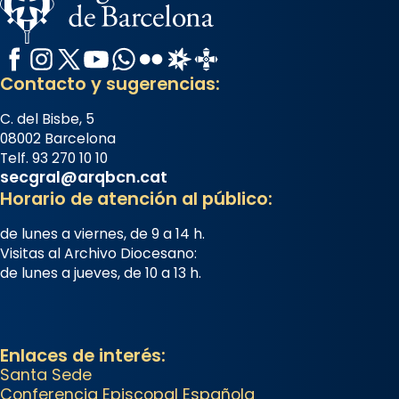
Mataró.
🔗
tinyurl.com/cvu5jmbk
Facebook
Instagram
X / Twitter
YouTube
WhatsApp
Flickr
Radio Estel
Catalunya Cristiana
📸 J. Merino
Contacto y sugerencias:
Foto
C. del Bisbe, 5
View on Facebook
·
Share
08002 Barcelona
Telf. 93 270 10 10
secgral@arqbcn.cat
Arquebisbat de Barcelona
is at
Horario de atención al público:
Catedral de Barcelona.
1 week ago
de lunes a viernes, de 9 a 14 h.
Aquest dilluns, 27 de juliol, ha
Visitas al Archivo Diocesano:
tingut lloc la missa d’acció de
de lunes a jueves, de 10 a 13 h.
gràcies en agraïment al comitè
organitzador de la visita
apostòlica del Sant Pare Lleó XIV
Enlaces de interés:
a Barcelona, i als col·laboradors,
Santa Sede
a la Catedral de Barcelona.
Conferencia Episcopal Española