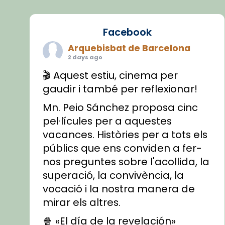
Facebook
Arquebisbat de Barcelona
2 days ago
🎬 Aquest estiu, cinema per
gaudir i també per reflexionar!
Mn. Peio Sánchez proposa cinc
pel·lícules per a aquestes
vacances. Històries per a tots els
públics que ens conviden a fer-
nos preguntes sobre l'acollida, la
superació, la convivència, la
vocació i la nostra manera de
mirar els altres.
🍿 «El día de la revelación»