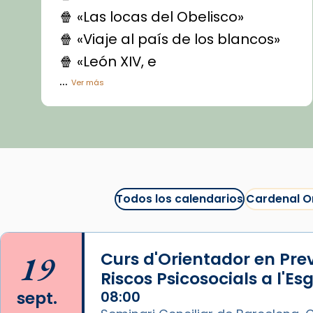
🍿 «Las locas del Obelisco»
🍿 «Viaje al país de los blancos»
🍿 «León XIV, e
...
Ver más
Vídeo
View on Facebook
·
Share
Arquebisbat de Barcelona
1 week ago
Todos los calendarios
Cardenal O
La Carmina va patir depressió.
Fa gairebé dos mesos, a l'Estadi
Lluís Companys, la jove va fer
19
Curs d'Orientador en Pre
arribar el seu testimoni al papa
Riscos Psicosocials a l'Es
Lleó XIV.
sept.
08:00
Recupera l'entrevista