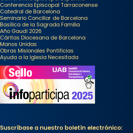
Conferencia Episcopal Tarraconense
L’arquebisbe de Barcelona, el
Catedral de Barcelona
cardenal Joan Josep Omella, ha
Seminario Conciliar de Barcelona
presidit la missa i l’ha
Basílica de la Sagrada Familia
concelebrat el bisbe auxiliar de
Año Gaudí 2026
Cáritas Diocesana de Barcelona
Barcelona, Mons. David Abadías.
Manos Unidas
📸 Dr. G. Simón
Obras Misionales Pontificias
Ayuda a la Iglesia Necesitada
Foto
View on Facebook
·
Share
Arquebisbat de Barcelona
2 weeks ago
Memòria de les santes Juliana i
Semproniana, verges i màrtirs.
Acompanyant la història de sant
Suscríbase a nuestro boletín electrónico:
Cugat, a partir de l’Edat Mitjana