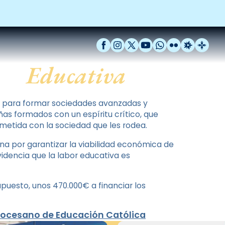
Facebook
Instagram
X / Twitter
YouTube
WhatsApp
Flickr
Radio Est
Catal
Educativa
ve para formar sociedades avanzadas y
ñas formados con un espíritu crítico, que
tida con la sociedad que les rodea.
ona por garantizar la viabilidad económica de
idencia que la labor educativa es
upuesto, unos 470.000€ a financiar los
iocesano de Educación Católica