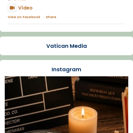
Vídeo
View on Facebook
·
Share
Arquebisbat de Barcelona
1 week ago
Vatican Media
La Carmina va patir depressió. Fa gairebé
dos mesos, a l'Estadi Lluís Companys, la
jove va fer arribar el seu testimoni al papa
Instagram
Lleó XIV.
Recupera l'entrevista comp
Vatican
tican News 👇
News
www.vaticannews.va/es/iglesia/news/2026-
07/carmina-historia-depresion-papa-viaje-
espana-testimoni...
Foto