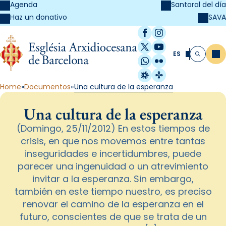
Agenda
Santoral del día
SAVA
Haz un donativo
Facebook
Instagram
X / Twitter
YouTube
ES
Me
Buscar
WhatsApp
Flickr
Radio Estel
Catalunya Cristi
Home
Documentos
Una cultura de la esperanza
Una cultura de la esperanza
(Domingo, 25/11/2012) En estos tiempos de
crisis, en que nos movemos entre tantas
inseguridades e incertidumbres, puede
parecer una ingenuidad o un atrevimiento
invitar a la esperanza. Sin embargo,
también en este tiempo nuestro, es preciso
renovar el camino de la esperanza en el
futuro, conscientes de que se trata de un