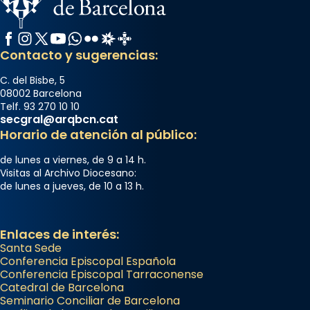
Memòria de les santes Juliana i
Semproniana, verges i màrtirs.
Facebook
Instagram
X / Twitter
YouTube
WhatsApp
Flickr
Radio Estel
Catalunya Cristiana
Acompanyant la història de sant Cugat, a
Contacto y sugerencias:
partir de l’Edat Mitjana sorgeix la tradició
que les santes Juliana (“relatiu a Júlia”) i
C. del Bisbe, 5
08002 Barcelona
Semproniana (“relatiu a Semprònia =
Telf. 93 270 10 10
eterna”) són deixebles seves. I l’any 1667, el
secgral@arqbcn.cat
frare Joan Gaspar Roig, afirma en una obra
Horario de atención al público:
que les santes són filles de l’antiga Iluro.
de lunes a viernes, de 9 a 14 h.
Mataró en reivindicarà les relíq
Visitas al Archivo Diocesano:
...
Ver más
de lunes a jueves, de 10 a 13 h.
Foto
View on Facebook
·
Share
Enlaces de interés:
Santa Sede
Conferencia Episcopal Española
Conferencia Episcopal Tarraconense
Catedral de Barcelona
Seminario Conciliar de Barcelona