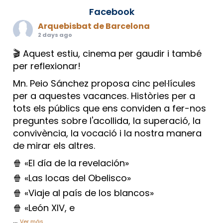
Facebook
Arquebisbat de Barcelona
2 days ago
🎬 Aquest estiu, cinema per gaudir i també
per reflexionar!
Mn. Peio Sánchez proposa cinc pel·lícules
per a aquestes vacances. Històries per a
tots els públics que ens conviden a fer-nos
preguntes sobre l'acollida, la superació, la
convivència, la vocació i la nostra manera
de mirar els altres.
🍿 «El día de la revelación»
🍿 «Las locas del Obelisco»
🍿 «Viaje al país de los blancos»
🍿 «León XIV, e
...
Ver más