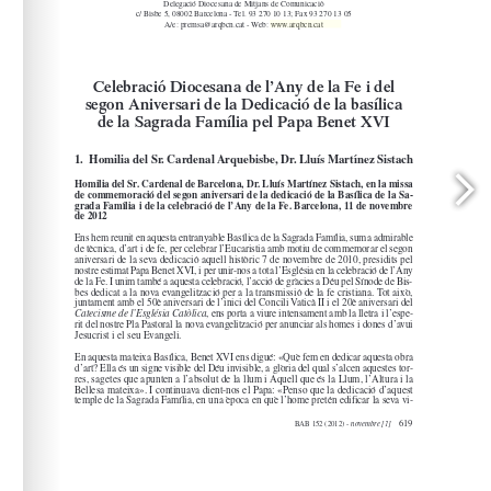
www.arqbcn.cat
arqbcn.cat - Web: 