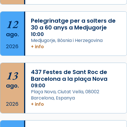
Semproniana, verges i màrtirs.
Acompanyant la història de sant Cugat, a
partir de l’Edat Mitjana sorgeix la tradició
12
Pelegrinatge per a solters de
que les santes Juliana (“relatiu a Júlia”) i
30 a 60 anys a Medjugorje
Semproniana (“relatiu a Semprònia =
ago.
10:00
eterna”) són deixebles seves. I l’any 1667, el
Medjugorje, Bòsnia i Herzegovina
2026
frare Joan Gaspar Roig, afirma en una obra
+ info
que les santes són filles de l’antiga Iluro.
Mataró en reivindicarà les relíq
...
Ver más
13
437 Festes de Sant Roc de
Foto
Barcelona a la plaça Nova
ago.
09:00
View on Facebook
·
Share
Plaça Nova, Ciutat Vella, 08002
Barcelona, Espanya
2026
+ info