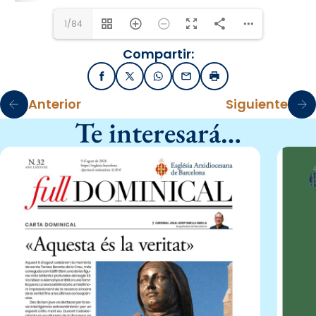
1/84
Compartir:
Facebook
X / Twitter
WhatsApp
Email
Imprimir
Anterior
Siguiente
Te interesará…