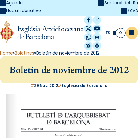
Agenda
Santoral del día
SAVA
Haz un donativo
Facebook
Instagram
X / Twitter
YouTube
ES
Me
Buscar
WhatsApp
Flickr
Radio Estel
Catalunya Cristi
Home
Boletines
Boletín de noviembre de 2012
Boletín de noviembre de 2012
29 Nov, 2012
Església de Barcelona