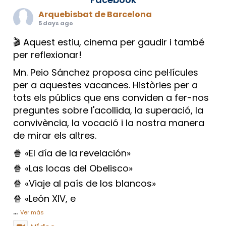
Arquebisbat de Barcelona
5 days ago
🎬 Aquest estiu, cinema per gaudir i també
per reflexionar!
Mn. Peio Sánchez proposa cinc pel·lícules
per a aquestes vacances. Històries per a
tots els públics que ens conviden a fer-nos
preguntes sobre l'acollida, la superació, la
convivència, la vocació i la nostra manera
de mirar els altres.
🍿 «El día de la revelación»
🍿 «Las locas del Obelisco»
🍿 «Viaje al país de los blancos»
🍿 «León XIV, e
...
Ver más