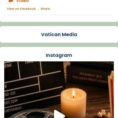
Vídeo
View on Facebook
·
Share
Arquebisbat de Barcelona
2 weeks ago
Vatican Media
La Carmina va patir depressió. Fa gairebé
dos mesos, a l'Estadi Lluís Companys, la
jove va fer arribar el seu testimoni al papa
Instagram
Lleó XIV.
Recupera l'entrevista comp
Vatican
tican News 👇
News
www.vaticannews.va/es/iglesia/news/2026-
07/carmina-historia-depresion-papa-viaje-
espana-testimoni...
Foto
View on Facebook
·
Share