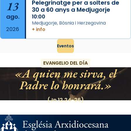
13
Pelegrinatge per a solters de
30 a 60 anys a Medjugorje
ago.
10:00
Medjugorje, Bòsnia i Herzegovina
2026
+ info
Eventos
EVANGELIO DEL DÍA
A quien me sirva, el
Padre lo honrará.
(Jn 12,24-26)