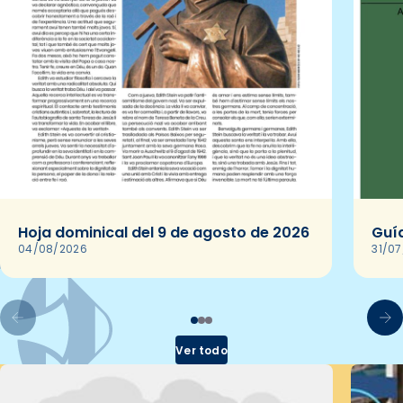
Hoja dominical del 9 de agosto de 2026
Guía
04/08/2026
31/0
Ver todo