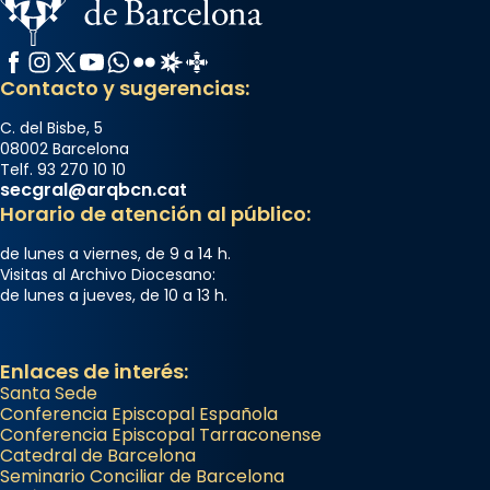
Facebook
Instagram
X / Twitter
YouTube
WhatsApp
Flickr
Radio Estel
Catalunya Cristiana
Contacto y sugerencias:
C. del Bisbe, 5
08002 Barcelona
Telf. 93 270 10 10
secgral@arqbcn.cat
Horario de atención al público:
de lunes a viernes, de 9 a 14 h.
Visitas al Archivo Diocesano:
de lunes a jueves, de 10 a 13 h.
Enlaces de interés:
Santa Sede
Conferencia Episcopal Española
Conferencia Episcopal Tarraconense
Catedral de Barcelona
Seminario Conciliar de Barcelona