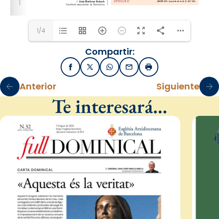
1/4
Compartir:
Facebook
X / Twitter
WhatsApp
Email
Imprimir
Anterior
Siguiente
Te interesará…