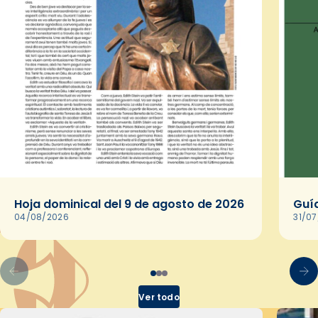
Hoja dominical del 9 de agosto de 2026
Guía
04/08/2026
31/0
Ver todo