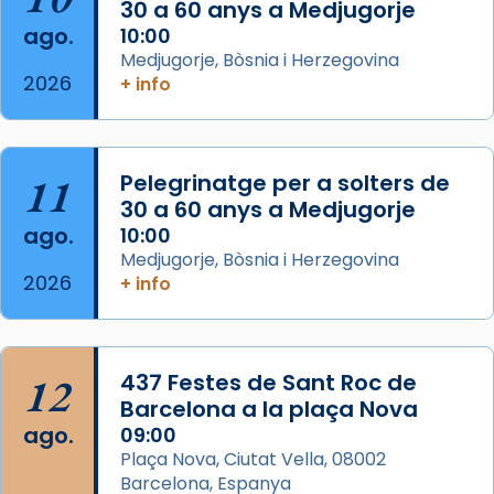
30 a 60 anys a Medjugorje
2 weeks ago
ago.
10:00
Aquest dilluns, 27 de juliol, ha tingut lloc la
Medjugorje, Bòsnia i Herzegovina
missa d’acció de gràcies en agraïment al
2026
+ info
comitè organitzador de la visita apostòlica
del Sant Pare Lleó XIV a Barcelona, i als
col·laboradors, a la Catedral de Barcelona.
11
Pelegrinatge per a solters de
L’arquebisbe de Barcelona, el cardenal Joan
30 a 60 anys a Medjugorje
Josep Omella, ha presidit la missa i l’ha
ago.
10:00
concelebrat el bisbe auxiliar de Barcelona,
Medjugorje, Bòsnia i Herzegovina
Mons. David Abadías.
2026
+ info
📸 Dr. G. Simón
Foto
12
437 Festes de Sant Roc de
View on Facebook
·
Share
Barcelona a la plaça Nova
ago.
09:00
Arquebisbat de Barcelona
Plaça Nova, Ciutat Vella, 08002
2 weeks ago
Barcelona, Espanya