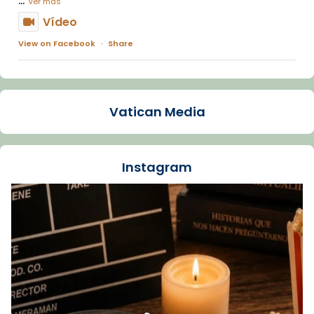
Ver más
Vídeo
View on Facebook
·
Share
Arquebisbat de Barcelona
2 weeks ago
Vatican Media
La Carmina va patir depressió. Fa gairebé
dos mesos, a l'Estadi Lluís Companys, la
jove va fer arribar el seu testimoni al papa
Instagram
Lleó XIV.
Recupera l'entrevista comp
Vatican
tican News 👇
News
www.vaticannews.va/es/iglesia/news/2026-
07/carmina-historia-depresion-papa-viaje-
espana-testimoni...
Foto