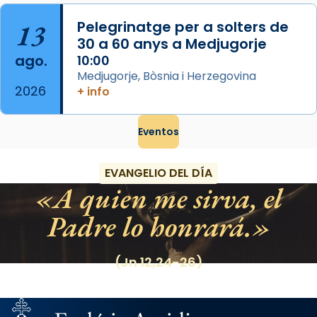
13
Pelegrinatge per a solters de
30 a 60 anys a Medjugorje
ago.
10:00
Medjugorje, Bòsnia i Herzegovina
2026
+ info
Eventos
EVANGELIO DEL DÍA
A quien me sirva, el
Padre lo honrará.
(Jn 12,24-26)