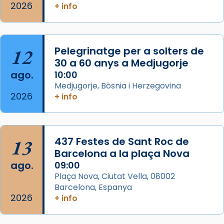
Memòria de les santes Juliana i
2026
+ info
Semproniana, verges i màrtirs.
Acompanyant la història de sant Cugat, a
partir de l’Edat Mitjana sorgeix la tradició
12
Pelegrinatge per a solters de
que les santes Juliana (“relatiu a Júlia”) i
30 a 60 anys a Medjugorje
Semproniana (“relatiu a Semprònia =
ago.
10:00
eterna”) són deixebles seves. I l’any 1667, el
Medjugorje, Bòsnia i Herzegovina
2026
frare Joan Gaspar Roig, afirma en una obra
+ info
que les santes són filles de l’antiga Iluro.
Mataró en reivindicarà les relíq
...
Ver más
13
437 Festes de Sant Roc de
Foto
Barcelona a la plaça Nova
ago.
09:00
View on Facebook
·
Share
Plaça Nova, Ciutat Vella, 08002
Barcelona, Espanya
2026
+ info