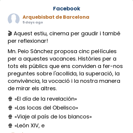
Facebook
Arquebisbat de Barcelona
5 days ago
🎬 Aquest estiu, cinema per gaudir i també
per reflexionar!
Mn. Peio Sánchez proposa cinc pel·lícules
per a aquestes vacances. Històries per a
tots els públics que ens conviden a fer-nos
preguntes sobre l'acollida, la superació, la
convivència, la vocació i la nostra manera
de mirar els altres.
🍿 «El día de la revelación»
🍿 «Las locas del Obelisco»
🍿 «Viaje al país de los blancos»
🍿 «León XIV, e
...