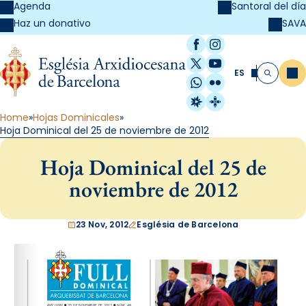
Agenda
Santoral del día
SAVA
Haz un donativo
Facebook
Instagram
X / Twitter
YouTube
ES
Me
Buscar
WhatsApp
Flickr
Radio Estel
Catalunya Cristi
Home
Hojas Dominicales
Hoja Dominical del 25 de noviembre de 2012
Hoja Dominical del 25 de
noviembre de 2012
23 Nov, 2012
Església de Barcelona