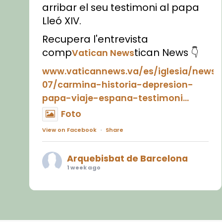
arribar el seu testimoni al papa
Lleó XIV.
Recupera l'entrevista
comp
tican News 👇
Vatican News
www.vaticannews.va/es/iglesia/news
07/carmina-historia-depresion-
papa-viaje-espana-testimoni...
Foto
View on Facebook
·
Share
Arquebisbat de Barcelona
1 week ago
«Avui les santes Juliana i
Semproniana ens ajuden a alçar
la mirada»