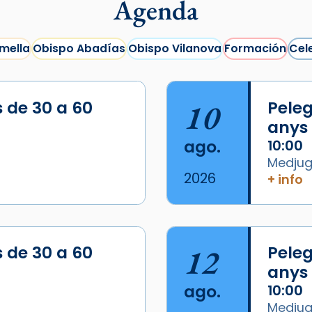
Agenda
mella
Obispo Abadías
Obispo Vilanova
Formación
Cel
s de 30 a 60
10
Peleg
anys
ago.
10:00
Medjugo
2026
+ info
s de 30 a 60
12
Peleg
anys
ago.
10:00
Medjugo