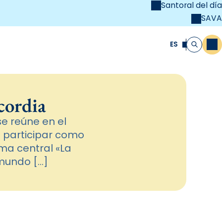
Santoral del día
SAVA
el
unya Cristiana
ES
M
Buscar
cordia
se reúne en el
a participar como
ma central «La
 mundo […]