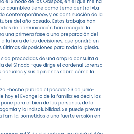
no el Sínodo de los Obispos, en el que me ha
Esta asamblea tiene como tema central «La
mundo contemporáneo», y es continuación de la
tubre del año pasado. Estos trabajos han
medios de comunicación han recogido la
mo una primera fase o una preparación del
 a la hora de las decisiones, que pondrá en
últimas disposiciones para toda la Iglesia.
n sido precedidas de una amplia consulta a
ría del Sínodo -que dirige el cardenal Lorenzo
as actuales y sus opiniones sobre cómo la
.
a -hecho público el pasado 23 de junio-
 hoy el Evangelio de la familia; es decir, los
ropone para el bien de las personas, de la
gamia y la indisolubilidad. Se puede prever
a familia, sometidos a una fuerte erosión en
emanas -el 8 de diciembre-, se abrirá el Año