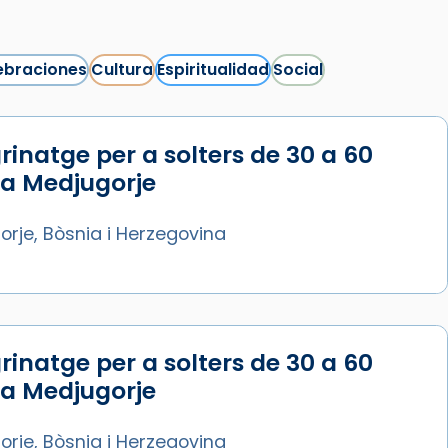
ebraciones
Cultura
Espiritualidad
Social
rinatge per a solters de 30 a 60
Síguenos en Instagram
 a Medjugorje
Cargar más...
rje, Bòsnia i Herzegovina
rinatge per a solters de 30 a 60
 a Medjugorje
rje, Bòsnia i Herzegovina