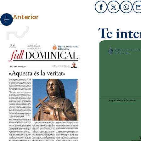
Facebook
X / Twitter
What
Anterior
Te int