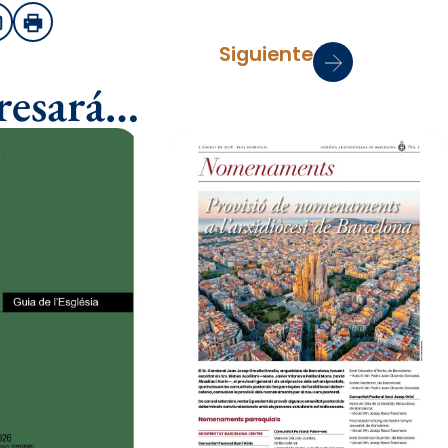
sApp
Email
Imprimir
Siguiente
eresará…