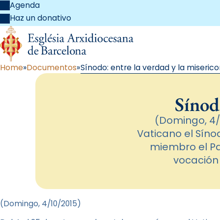
Agenda
Haz un donativo
Home
Documentos
Sínodo: entre la verdad y la miserico
Sínod
(Domingo, 4/1
Vaticano el Síno
miembro el Pa
vocación 
(Domingo, 4
/10/2015
)