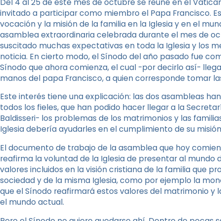
Del 4 al 25 de este mes de octubre se reúne en el Vatica
invitado a participar como miembro el Papa Francisco. 
vocación y la misión de la familia en la Iglesia y en el 
asamblea extraordinaria celebrada durante el mes de oc
suscitado muchas expectativas en toda la Iglesia y los 
noticia. En cierto modo, el Sínodo del año pasado fue co
Sínodo que ahora comienza, el cual -por decirlo así- llega
manos del papa Francisco, a quien corresponde tomar las 
Este interés tiene una explicación: las dos asambleas ha
todos los fieles, que han podido hacer llegar a la Secreta
Baldisseri- los problemas de los matrimonios y las famili
Iglesia debería ayudarles en el cumplimiento de su misión
El documento de trabajo de la asamblea que hoy comienz
reafirma la voluntad de la Iglesia de presentar al mundo de
valores incluidos en la visión cristiana de la familia que p
sociedad y de la misma Iglesia, como por ejemplo la mono
que el Sínodo reafirmará estos valores del matrimonio y l
el mundo actual.
Pero el Sínodo no quiere quedarse ahí. Dentro de pocas s