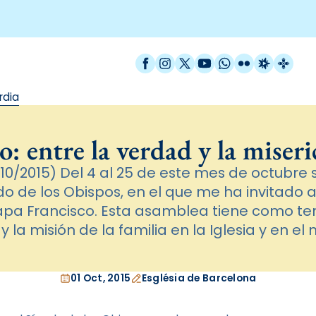
Facebook
Instagram
X / Twitter
YouTube
WhatsApp
Flickr
Radio Est
Catal
rdia
o: entre la verdad y la miseri
0/2015) Del 4 al 25 de este mes de octubre 
do de los Obispos, en el que me ha invitado 
pa Francisco. Esta asamblea tiene como te
y la misión de la familia en la Iglesia y en el
01 Oct, 2015
Església de Barcelona