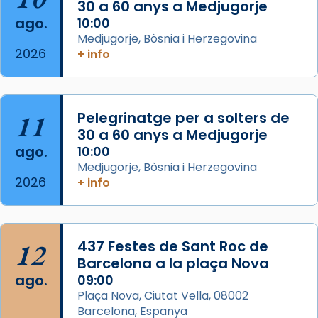
30 a 60 anys a Medjugorje
2 weeks ago
ago.
10:00
Aquest dilluns, 27 de juliol, ha tingut lloc la
Medjugorje, Bòsnia i Herzegovina
missa d’acció de gràcies en agraïment al
2026
+ info
comitè organitzador de la visita apostòlica
del Sant Pare Lleó XIV a Barcelona, i als
col·laboradors, a la Catedral de Barcelona.
11
Pelegrinatge per a solters de
L’arquebisbe de Barcelona, el cardenal Joan
30 a 60 anys a Medjugorje
Josep Omella, ha presidit la missa i l’ha
ago.
10:00
concelebrat el bisbe auxiliar de Barcelona,
Medjugorje, Bòsnia i Herzegovina
Mons. David Abadías.
2026
+ info
📸 Dr. G. Simón
Foto
12
437 Festes de Sant Roc de
View on Facebook
·
Share
Barcelona a la plaça Nova
ago.
09:00
Arquebisbat de Barcelona
Plaça Nova, Ciutat Vella, 08002
2 weeks ago
Barcelona, Espanya