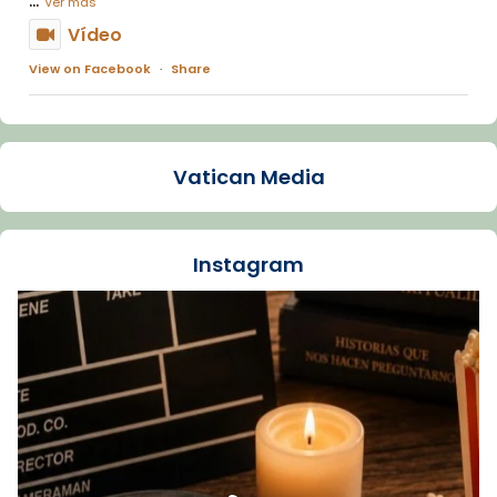
Ver más
Vídeo
View on Facebook
·
Share
Arquebisbat de Barcelona
2 weeks ago
Vatican Media
La Carmina va patir depressió. Fa gairebé
dos mesos, a l'Estadi Lluís Companys, la
jove va fer arribar el seu testimoni al papa
Instagram
Lleó XIV.
Recupera l'entrevista comp
Vatican
tican News 👇
News
www.vaticannews.va/es/iglesia/news/2026-
07/carmina-historia-depresion-papa-viaje-
espana-testimoni...
Foto