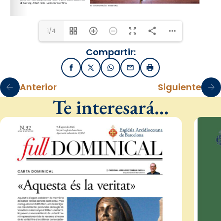
1/4
Compartir:
Facebook
X / Twitter
WhatsApp
Email
Imprimir
Anterior
Siguiente
Te interesará…