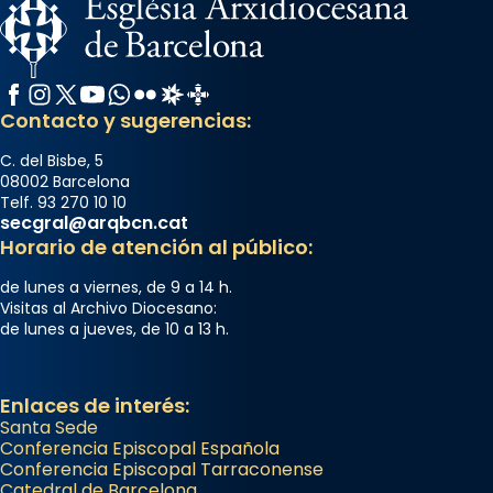
Facebook
Instagram
X / Twitter
YouTube
WhatsApp
Flickr
Radio Estel
Catalunya Cristiana
Contacto y sugerencias:
C. del Bisbe, 5
08002 Barcelona
Telf. 93 270 10 10
secgral@arqbcn.cat
Horario de atención al público:
de lunes a viernes, de 9 a 14 h.
Visitas al Archivo Diocesano:
de lunes a jueves, de 10 a 13 h.
Enlaces de interés:
Santa Sede
Conferencia Episcopal Española
Conferencia Episcopal Tarraconense
Catedral de Barcelona