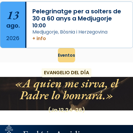
13
Pelegrinatge per a solters de
30 a 60 anys a Medjugorje
ago.
10:00
Medjugorje, Bòsnia i Herzegovina
2026
+ info
Eventos
EVANGELIO DEL DÍA
A quien me sirva, el
Padre lo honrará.
(Jn 12,24-26)