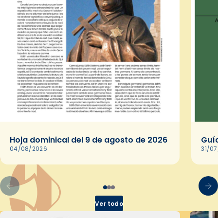
Hoja dominical del 9 de agosto de 2026
Guía
04/08/2026
31/0
Ver todo