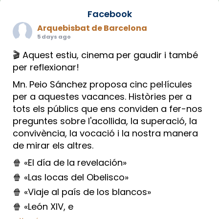
Facebook
Arquebisbat de Barcelona
5 days ago
🎬 Aquest estiu, cinema per gaudir i també
per reflexionar!
Mn. Peio Sánchez proposa cinc pel·lícules
per a aquestes vacances. Històries per a
tots els públics que ens conviden a fer-nos
preguntes sobre l'acollida, la superació, la
convivència, la vocació i la nostra manera
de mirar els altres.
🍿 «El día de la revelación»
🍿 «Las locas del Obelisco»
🍿 «Viaje al país de los blancos»
🍿 «León XIV, e
...