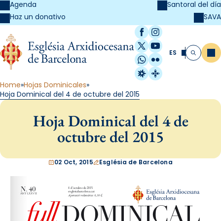
Agenda
Santoral del día
SAVA
Haz un donativo
Facebook
Instagram
X / Twitter
YouTube
ES
Me
Buscar
WhatsApp
Flickr
Radio Estel
Catalunya Cristi
Home
Hojas Dominicales
Hoja Dominical del 4 de octubre del 2015
Hoja Dominical del 4 de
octubre del 2015
02 Oct, 2015
Església de Barcelona