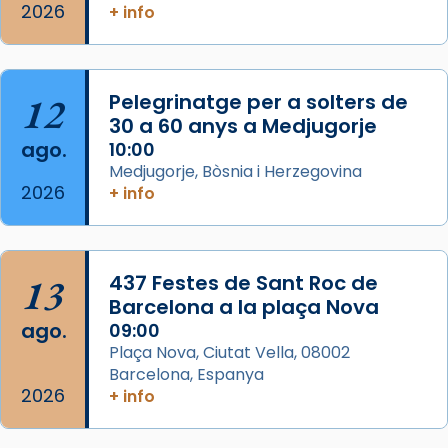
Memòria de les santes Juliana i
2026
+ info
Semproniana, verges i màrtirs.
Acompanyant la història de sant Cugat, a
partir de l’Edat Mitjana sorgeix la tradició
12
Pelegrinatge per a solters de
que les santes Juliana (“relatiu a Júlia”) i
30 a 60 anys a Medjugorje
Semproniana (“relatiu a Semprònia =
ago.
10:00
eterna”) són deixebles seves. I l’any 1667, el
Medjugorje, Bòsnia i Herzegovina
2026
frare Joan Gaspar Roig, afirma en una obra
+ info
que les santes són filles de l’antiga Iluro.
Mataró en reivindicarà les relíq
...
Ver más
13
437 Festes de Sant Roc de
Foto
Barcelona a la plaça Nova
ago.
09:00
View on Facebook
·
Share
Plaça Nova, Ciutat Vella, 08002
Barcelona, Espanya
2026
+ info