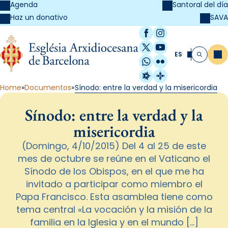
Agenda
Santoral del día
SAVA
Haz un donativo
Facebook
Instagram
X / Twitter
YouTube
ES
Me
Buscar
WhatsApp
Flickr
Radio Estel
Catalunya Cristi
Home
Documentos
Sínodo: entre la verdad y la misericordia
Sínodo: entre la verdad y la
misericordia
(Domingo, 4/10/2015) Del 4 al 25 de este
mes de octubre se reúne en el Vaticano el
Sínodo de los Obispos, en el que me ha
invitado a participar como miembro el
Papa Francisco. Esta asamblea tiene como
tema central «La vocación y la misión de la
familia en la Iglesia y en el mundo […]