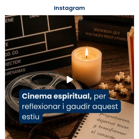
jove va fer arribar el seu testimoni al papa
Instagram
Lleó XIV.
Recupera l'entrevista comp
Vatican
tican News 👇
News
www.vaticannews.va/es/iglesia/news/2026-
07/carmina-historia-depresion-papa-viaje-
espana-testimoni...
Foto
View on Facebook
·
Share
Arquebisbat de Barcelona
2 weeks ago
«Avui les santes Juliana i Semproniana ens
ajuden a alçar la mirada»
Mons. Sergi Gordo, bisbe de Tortosa, ha
presidit aquest 27 de juliol la missa de Les