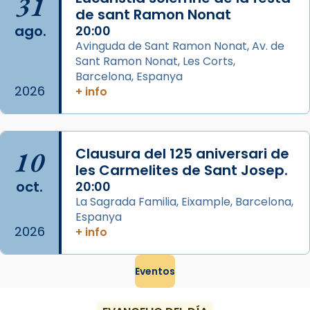
31
concelebrat el bisbe auxiliar de Barcelona,
de sant Ramon Nonat
Mons. David Abadías.
ago.
20:00
Avinguda de Sant Ramon Nonat, Av. de
📸 Dr. G. Simón
Sant Ramon Nonat, Les Corts,
Foto
Barcelona, Espanya
2026
+ info
View on Facebook
·
Share
Arquebisbat de Barcelona
2 weeks ago
10
Clausura del 125 aniversari de
Memòria de les santes Juliana i
les Carmelites de Sant Josep.
oct.
Semproniana, verges i màrtirs.
20:00
La Sagrada Familia, Eixample, Barcelona,
Acompanyant la història de sant Cugat, a
Espanya
partir de l’Edat Mitjana sorgeix la tradició
2026
+ info
que les santes Juliana (“relatiu a Júlia”) i
Semproniana (“relatiu a Semprònia =
Eventos
eterna”) són deixebles seves. I l’any 1667, el
frare Joan Gaspar Roig, afirma en una obra