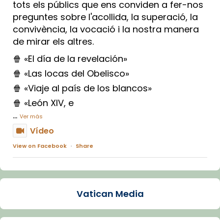
tots els públics que ens conviden a fer-nos
preguntes sobre l'acollida, la superació, la
convivència, la vocació i la nostra manera
de mirar els altres.
🍿 «El día de la revelación»
🍿 «Las locas del Obelisco»
🍿 «Viaje al país de los blancos»
🍿 «León XIV, e
...
Ver más
Vídeo
View on Facebook
·
Share
Arquebisbat de Barcelona
2 weeks ago
Vatican Media
La Carmina va patir depressió. Fa gairebé
dos mesos, a l'Estadi Lluís Companys, la