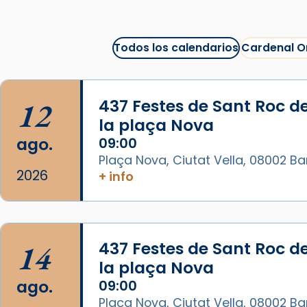
Arquebisbat de Barcelona
1 week ago
Todos los calendarios
Cardenal O
La Carmina va patir depressió.
Fa gairebé dos mesos, a l'Estadi
Lluís Companys, la jove va fer
12
437 Festes de Sant Roc d
arribar el seu testimoni al papa
la plaça Nova
Lleó XIV.
ago.
09:00
Recupera l'entrevista
Plaça Nova, Ciutat Vella, 08002 B
comp
tican News 👇
Vatican News
2026
+ info
www.vaticannews.va/es/iglesia/news
07/carmina-historia-depresion-
papa-viaje-espana-testimoni...
14
437 Festes de Sant Roc d
Foto
la plaça Nova
View on Facebook
·
Share
ago.
09:00
Plaça Nova, Ciutat Vella, 08002 B