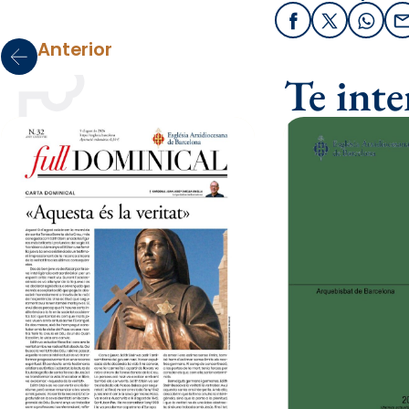
Facebook
X / Twitter
What
Anterior
Te int