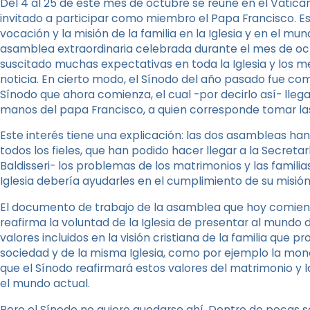
Del 4 al 25 de este mes de octubre se reúne en el Vatica
invitado a participar como miembro el Papa Francisco. 
vocación y la misión de la familia en la Iglesia y en el 
asamblea extraordinaria celebrada durante el mes de oc
suscitado muchas expectativas en toda la Iglesia y los 
noticia. En cierto modo, el Sínodo del año pasado fue co
Sínodo que ahora comienza, el cual -por decirlo así- llega
manos del papa Francisco, a quien corresponde tomar las 
Este interés tiene una explicación: las dos asambleas ha
todos los fieles, que han podido hacer llegar a la Secreta
Baldisseri- los problemas de los matrimonios y las famili
Iglesia debería ayudarles en el cumplimiento de su misión
El documento de trabajo de la asamblea que hoy comienz
reafirma la voluntad de la Iglesia de presentar al mundo de
valores incluidos en la visión cristiana de la familia que p
sociedad y de la misma Iglesia, como por ejemplo la mono
que el Sínodo reafirmará estos valores del matrimonio y l
el mundo actual.
Pero el Sínodo no quiere quedarse ahí. Dentro de pocas s