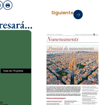
sApp
Email
Imprimir
Siguiente
eresará…