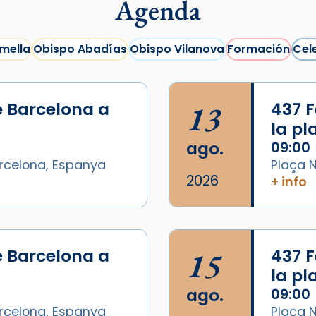
Agenda
mella
Obispo Abadías
Obispo Vilanova
Formación
Cel
e Barcelona a
13
437 F
la p
ago.
09:00
arcelona, Espanya
Plaça N
2026
+ info
/2026-
e Barcelona a
15
437 F
la p
ago.
09:00
arcelona, Espanya
Plaça N