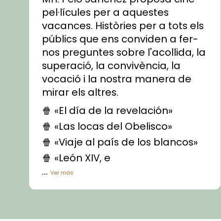
pel·lícules per a aquestes
vacances. Històries per a tots els
públics que ens conviden a fer-
nos preguntes sobre l'acollida, la
superació, la convivència, la
vocació i la nostra manera de
mirar els altres.
🍿 «El día de la revelación»
🍿 «Las locas del Obelisco»
🍿 «Viaje al país de los blancos»
🍿 «León XIV, e
...
Ver más
Vídeo
View on Facebook
·
Share