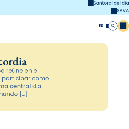
Santoral del día
SAVA
el
unya Cristiana
ES
M
Buscar
cordia
se reúne en el
a participar como
ma central «La
 mundo […]