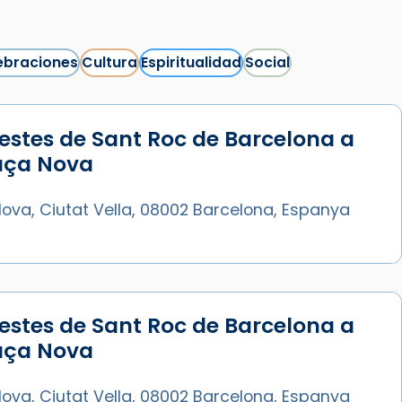
ebraciones
Cultura
Espiritualidad
Social
estes de Sant Roc de Barcelona a
Síguenos en Instagram
laça Nova
Cargar más...
ova, Ciutat Vella, 08002 Barcelona, Espanya
estes de Sant Roc de Barcelona a
laça Nova
ova, Ciutat Vella, 08002 Barcelona, Espanya