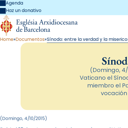
Agenda
Haz un donativo
Home
Documentos
Sínodo: entre la verdad y la miserico
Sínod
(Domingo, 4/1
Vaticano el Síno
miembro el Pa
vocación 
(Domingo, 4
/10/2015
)