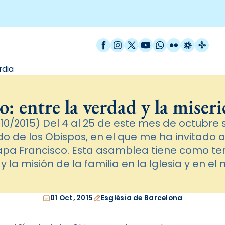
Facebook
Instagram
X / Twitter
YouTube
WhatsApp
Flickr
Radio Est
Catal
rdia
o: entre la verdad y la miseri
0/2015) Del 4 al 25 de este mes de octubre 
do de los Obispos, en el que me ha invitado 
pa Francisco. Esta asamblea tiene como te
y la misión de la familia en la Iglesia y en el
01 Oct, 2015
Església de Barcelona