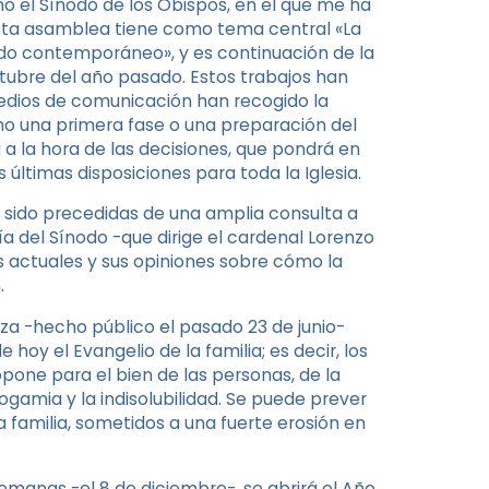
no el Sínodo de los Obispos, en el que me ha
Esta asamblea tiene como tema central «La
mundo contemporáneo», y es continuación de la
tubre del año pasado. Estos trabajos han
medios de comunicación han recogido la
mo una primera fase o una preparación del
 a la hora de las decisiones, que pondrá en
últimas disposiciones para toda la Iglesia.
n sido precedidas de una amplia consulta a
ría del Sínodo -que dirige el cardenal Lorenzo
as actuales y sus opiniones sobre cómo la
.
a -hecho público el pasado 23 de junio-
 hoy el Evangelio de la familia; es decir, los
ropone para el bien de las personas, de la
gamia y la indisolubilidad. Se puede prever
a familia, sometidos a una fuerte erosión en
emanas -el 8 de diciembre-, se abrirá el Año