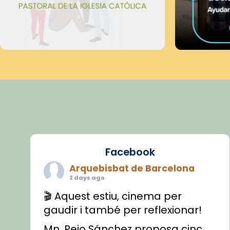
Facebook
Arquebisbat de Barcelona
2 days ago
🎬 Aquest estiu, cinema per
gaudir i també per reflexionar!
Mn. Peio Sánchez proposa cinc