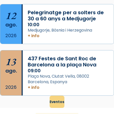
Mataró en reivindicarà les relíq
...
Ver más
12
Pelegrinatge per a solters de
Foto
30 a 60 anys a Medjugorje
ago.
10:00
View on Facebook
·
Share
Medjugorje, Bòsnia i Herzegovina
2026
+ info
13
437 Festes de Sant Roc de
Barcelona a la plaça Nova
ago.
09:00
Plaça Nova, Ciutat Vella, 08002
Barcelona, Espanya
2026
+ info
Eventos