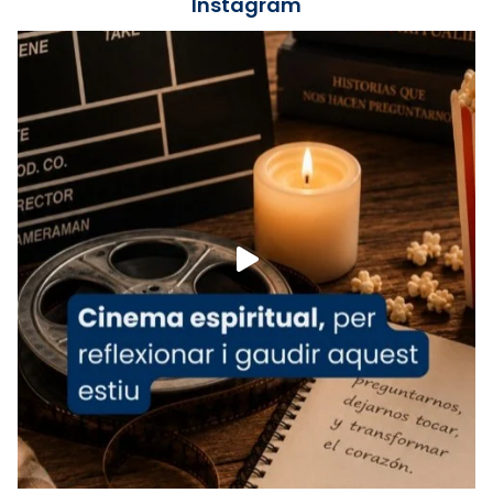
Instagram
Lleó XIV.
Recupera l'entrevista comp
Vatican
tican News 👇
News
www.vaticannews.va/es/iglesia/news/2026-
07/carmina-historia-depresion-papa-viaje-
espana-testimoni...
Foto
View on Facebook
·
Share
Arquebisbat de Barcelona
2 weeks ago
«Avui les santes Juliana i Semproniana ens
ajuden a alçar la mirada»
Mons. Sergi Gordo, bisbe de Tortosa, ha
presidit aquest 27 de juliol la missa de Les
Santes de Mataró.