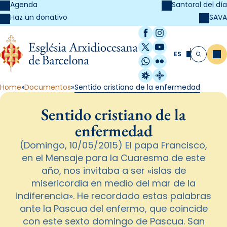
Agenda
Santoral del día
SAVA
Haz un donativo
Facebook
Instagram
X / Twitter
YouTube
ES
Me
Buscar
WhatsApp
Flickr
Radio Estel
Catalunya Cristi
Home
Documentos
Sentido cristiano de la enfermedad
Sentido cristiano de la
enfermedad
(Domingo, 10/05/2015) El papa Francisco,
en el Mensaje para la Cuaresma de este
año, nos invitaba a ser «islas de
misericordia en medio del mar de la
indiferencia». He recordado estas palabras
ante la Pascua del enfermo, que coincide
con este sexto domingo de Pascua. San