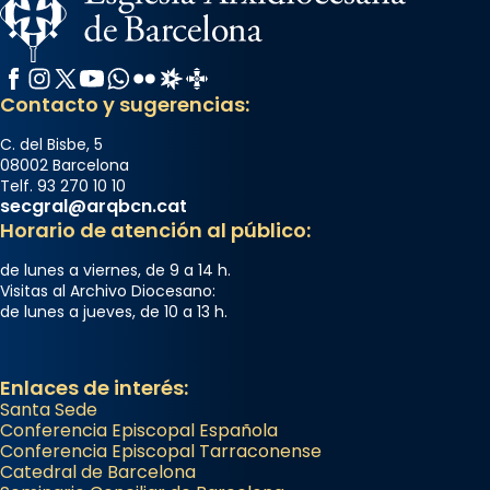
Facebook
Instagram
X / Twitter
YouTube
WhatsApp
Flickr
Radio Estel
Catalunya Cristiana
Contacto y sugerencias:
C. del Bisbe, 5
08002 Barcelona
Telf. 93 270 10 10
secgral@arqbcn.cat
Horario de atención al público:
de lunes a viernes, de 9 a 14 h.
Visitas al Archivo Diocesano:
de lunes a jueves, de 10 a 13 h.
Enlaces de interés:
Santa Sede
Conferencia Episcopal Española
Conferencia Episcopal Tarraconense
Catedral de Barcelona