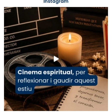
Instagram
Lleó XIV.
Recupera l'entrevista comp
Vatican
tican News 👇
News
www.vaticannews.va/es/iglesia/news/2026-
07/carmina-historia-depresion-papa-viaje-
espana-testimoni...
Foto
View on Facebook
·
Share
Arquebisbat de Barcelona
2 weeks ago
«Avui les santes Juliana i Semproniana ens
ajuden a alçar la mirada»
Mons. Sergi Gordo, bisbe de Tortosa, ha
presidit aquest 27 de juliol la missa de Les
Santes de Mataró.