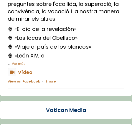
preguntes sobre l'acollida, la superació, la
convivència, la vocació i la nostra manera
de mirar els altres.
🍿 «El día de la revelación»
🍿 «Las locas del Obelisco»
🍿 «Viaje al país de los blancos»
🍿 «León XIV, e
...
Ver más
Vídeo
View on Facebook
·
Share
Arquebisbat de Barcelona
2 weeks ago
Vatican Media
La Carmina va patir depressió. Fa gairebé
dos mesos, a l'Estadi Lluís Companys, la
jove va fer arribar el seu testimoni al papa