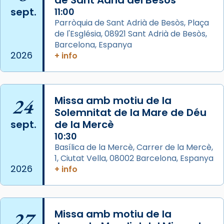
Mons. David Abadías.
sept.
11:00
Parròquia de Sant Adrià de Besòs, Plaça
📸 Dr. G. Simón
de l'Església, 08921 Sant Adrià de Besòs,
Foto
Barcelona, Espanya
2026
+ info
View on Facebook
·
Share
Arquebisbat de Barcelona
2 weeks ago
24
Missa amb motiu de la
Memòria de les santes Juliana i
Solemnitat de la Mare de Déu
sept.
de la Mercè
Semproniana, verges i màrtirs.
10:30
Acompanyant la història de sant Cugat, a
Basílica de la Mercè, Carrer de la Mercè,
partir de l’Edat Mitjana sorgeix la tradició
1, Ciutat Vella, 08002 Barcelona, Espanya
que les santes Juliana (“relatiu a Júlia”) i
2026
+ info
Semproniana (“relatiu a Semprònia =
eterna”) són deixebles seves. I l’any 1667, el
frare Joan Gaspar Roig, afirma en una obra
27
Missa amb motiu de la
que les santes són filles de l’antiga Iluro.