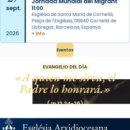
Jornada Mundial del Migrant
Mataró en reivindicarà les relíq
sept.
11:00
...
Ver más
Església de Santa Maria de Cornellà,
Foto
Plaça de l'Església, 08940 Cornellà de
Llobregat, Barcelona, Espanya
View on Facebook
·
Share
2026
+ info
Eventos
EVANGELIO DEL DÍA
A quien me sirva, el
Padre lo honrará.
(Jn 12,24-26)