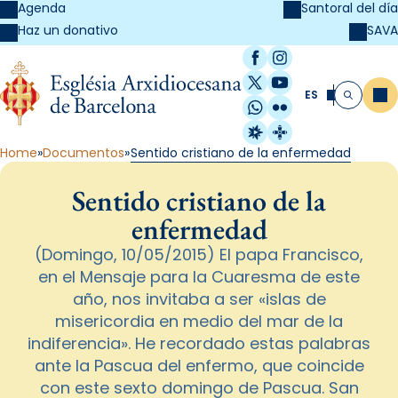
Agenda
Santoral del día
SAVA
Haz un donativo
Facebook
Instagram
X / Twitter
YouTube
ES
Me
Buscar
WhatsApp
Flickr
Radio Estel
Catalunya Cristi
Home
Documentos
Sentido cristiano de la enfermedad
Sentido cristiano de la
enfermedad
(Domingo, 10/05/2015) El papa Francisco,
en el Mensaje para la Cuaresma de este
año, nos invitaba a ser «islas de
misericordia en medio del mar de la
indiferencia». He recordado estas palabras
ante la Pascua del enfermo, que coincide
con este sexto domingo de Pascua. San