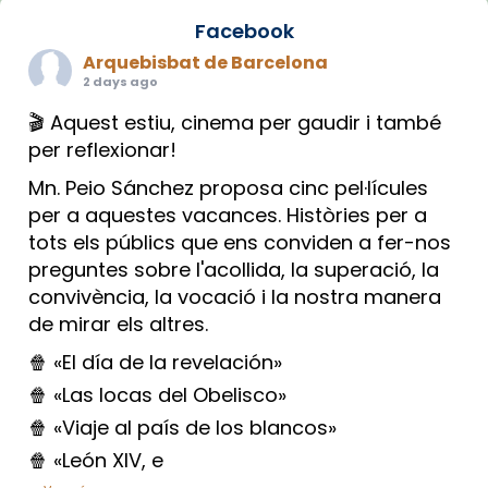
Facebook
Arquebisbat de Barcelona
2 days ago
🎬 Aquest estiu, cinema per gaudir i també
per reflexionar!
Mn. Peio Sánchez proposa cinc pel·lícules
per a aquestes vacances. Històries per a
tots els públics que ens conviden a fer-nos
preguntes sobre l'acollida, la superació, la
convivència, la vocació i la nostra manera
de mirar els altres.
🍿 «El día de la revelación»
🍿 «Las locas del Obelisco»
🍿 «Viaje al país de los blancos»
🍿 «León XIV, e
...