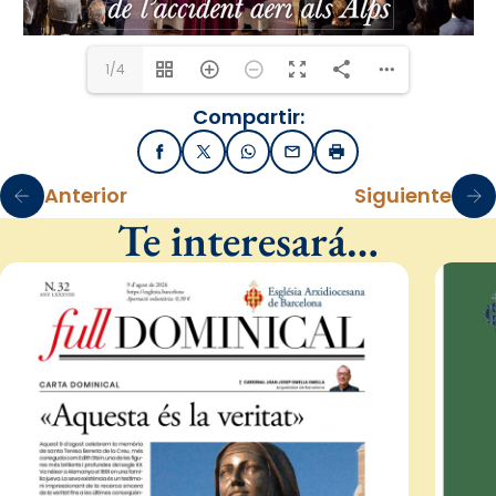
1/4
Compartir:
Facebook
X / Twitter
WhatsApp
Email
Imprimir
Anterior
Siguiente
Te interesará…