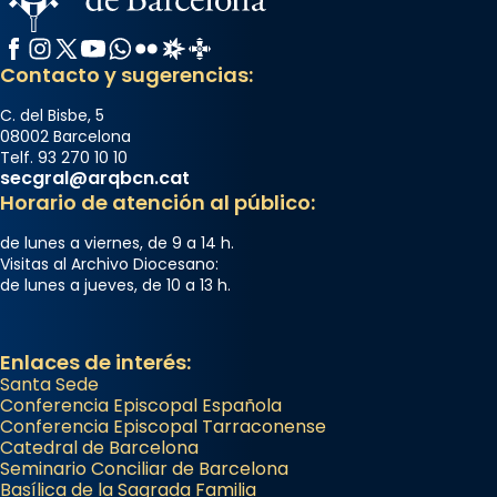
Facebook
Instagram
X / Twitter
YouTube
WhatsApp
Flickr
Radio Estel
Catalunya Cristiana
Contacto y sugerencias:
C. del Bisbe, 5
08002 Barcelona
Telf. 93 270 10 10
secgral@arqbcn.cat
Horario de atención al público:
de lunes a viernes, de 9 a 14 h.
Visitas al Archivo Diocesano:
de lunes a jueves, de 10 a 13 h.
Enlaces de interés:
Santa Sede
Conferencia Episcopal Española
Conferencia Episcopal Tarraconense
Catedral de Barcelona
Seminario Conciliar de Barcelona
Basílica de la Sagrada Familia