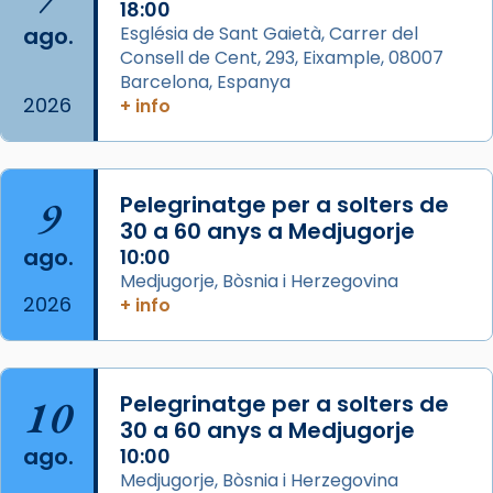
2 weeks ago
18:00
ago.
Església de Sant Gaietà, Carrer del
Aquest dilluns, 27 de juliol, ha tingut lloc la
Consell de Cent, 293, Eixample, 08007
missa d’acció de gràcies en agraïment al
Barcelona, Espanya
comitè organitzador de la visita apostòlica
2026
+ info
del Sant Pare Lleó XIV a Barcelona, i als
col·laboradors, a la Catedral de Barcelona.
L’arquebisbe de Barcelona, el cardenal Joan
9
Pelegrinatge per a solters de
Josep Omella, ha presidit la missa i l’ha
30 a 60 anys a Medjugorje
concelebrat el bisbe auxiliar de Barcelona,
ago.
10:00
Mons. David Abadías.
Medjugorje, Bòsnia i Herzegovina
2026
+ info
📸 Dr. G. Simón
Foto
View on Facebook
·
Share
10
Pelegrinatge per a solters de
30 a 60 anys a Medjugorje
Arquebisbat de Barcelona
ago.
10:00
2 weeks ago
Medjugorje, Bòsnia i Herzegovina