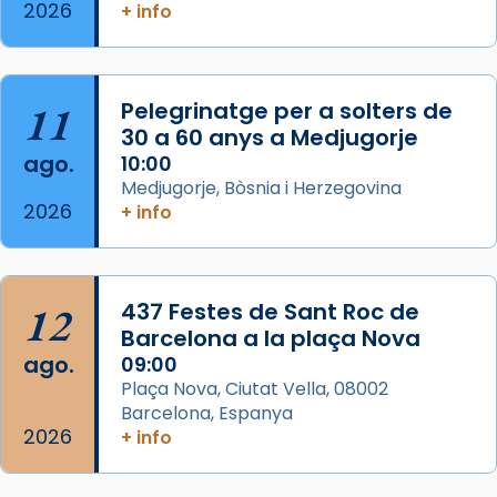
2026
Memòria de les santes Juliana i
+ info
Semproniana, verges i màrtirs.
Acompanyant la història de sant Cugat, a
partir de l’Edat Mitjana sorgeix la tradició
11
Pelegrinatge per a solters de
que les santes Juliana (“relatiu a Júlia”) i
30 a 60 anys a Medjugorje
Semproniana (“relatiu a Semprònia =
ago.
10:00
eterna”) són deixebles seves. I l’any 1667, el
Medjugorje, Bòsnia i Herzegovina
2026
+ info
frare Joan Gaspar Roig, afirma en una obra
que les santes són filles de l’antiga Iluro.
Mataró en reivindicarà les relíq
...
Ver más
12
437 Festes de Sant Roc de
Foto
Barcelona a la plaça Nova
ago.
09:00
View on Facebook
·
Share
Plaça Nova, Ciutat Vella, 08002
Barcelona, Espanya
2026
+ info