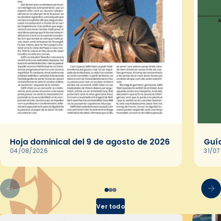
Hoja dominical del 9 de agosto de 2026
Guía
04/08/2026
31/0
Ver todo