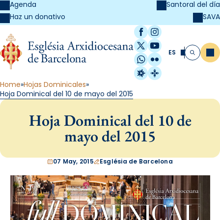
Agenda
Santoral del día
SAVA
Haz un donativo
Facebook
Instagram
X / Twitter
YouTube
ES
Me
Buscar
WhatsApp
Flickr
Radio Estel
Catalunya Cristi
Home
Hojas Dominicales
Hoja Dominical del 10 de mayo del 2015
Hoja Dominical del 10 de
mayo del 2015
07 May, 2015
Església de Barcelona