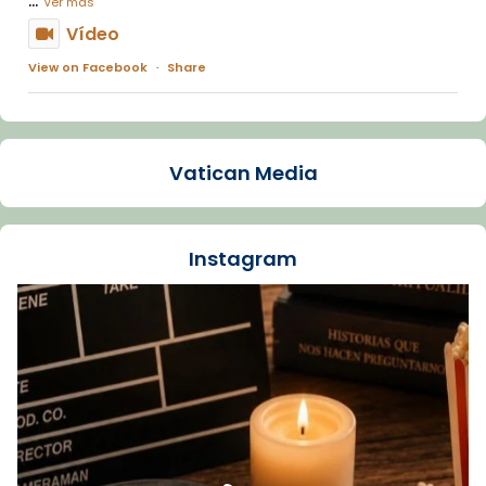
Ver más
Vídeo
View on Facebook
·
Share
Arquebisbat de Barcelona
1 week ago
Vatican Media
La Carmina va patir depressió. Fa gairebé
dos mesos, a l'Estadi Lluís Companys, la
jove va fer arribar el seu testimoni al papa
Instagram
Lleó XIV.
Recupera l'entrevista comp
Vatican
tican News 👇
News
www.vaticannews.va/es/iglesia/news/2026-
07/carmina-historia-depresion-papa-viaje-
espana-testimoni...
Foto