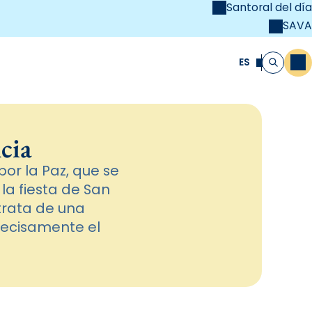
Santoral del día
SAVA
el
unya Cristiana
ES
M
Buscar
cia
or la Paz, que se
la fiesta de San
trata de una
precisamente el