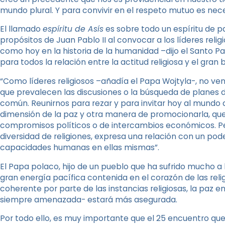
mundo plural. Y para convivir en el respeto mutuo es neces
El llamado
espíritu de Asís
es sobre todo un espíritu de p
propósitos de Juan Pablo II al convocar a los líderes reli
como hoy en la historia de la humanidad –dijo el Santo P
para todos la relación entre la actitud religiosa y el gran b
“Como líderes religiosos –añadía el Papa Wojtyla-, no ve
que prevalecen las discusiones o la búsqueda de planes 
común. Reunirnos para rezar y para invitar hoy al mundo 
dimensión de la paz y otra manera de promocionarla, que
compromisos políticos o de intercambios económicos. Pero
diversidad de religiones, expresa una relación con un po
capacidades humanas en ellas mismas”.
El Papa polaco, hijo de un pueblo que ha sufrido mucho a l
gran energía pacífica contenida en el corazón de las reli
coherente por parte de las instancias religiosas, la paz 
siempre amenazada- estará más asegurada.
Por todo ello, es muy importante que el 25 encuentro qu