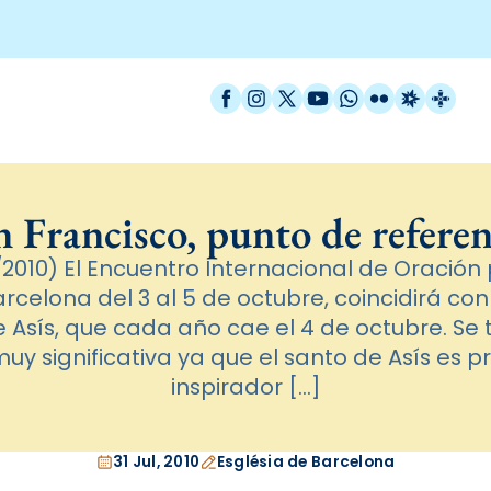
Facebook
Instagram
X / Twitter
YouTube
WhatsApp
Flickr
Radio Est
Catal
n Francisco, punto de referen
2010) El Encuentro Internacional de Oración p
rcelona del 3 al 5 de octubre, coincidirá con 
e Asís, que cada año cae el 4 de octubre. Se 
uy significativa ya que el santo de Asís es 
inspirador […]
31 Jul, 2010
Església de Barcelona