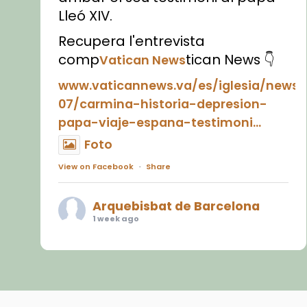
Lleó XIV.
Recupera l'entrevista
comp
tican News 👇
Vatican News
www.vaticannews.va/es/iglesia/news
07/carmina-historia-depresion-
papa-viaje-espana-testimoni...
Foto
View on Facebook
·
Share
Arquebisbat de Barcelona
1 week ago
«Avui les santes Juliana i
Semproniana ens ajuden a alçar
la mirada»
Mons. Sergi Gordo, bisbe de