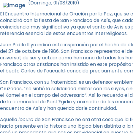
(Domingo, 01/08/2010)
El Encuentro Internacional de Oración por la Paz, que se 
coincidirá con la fiesta de San Francisco de Asís, que cad
coincidencia muy significativa ya que el santo de Asís es
referencia esencial de estos encuentros interreligiosos.
Juan Pablo II ya indicó esta inspiración por el hecho de
del 27 de octubre de 1986. San Francisco representa el de
universal, de ser y actuar como hermano de todos los h
Francisco otros cristianos han insistido en este propósit
el beato Carlos de Foucauld, conocido precisamente c
San Francisco, con su fraternidad, es un defensor emblemá
Cruzadas, “no sintió la solidaridad militar con los suyos, 
el Kamel en el campo del adversario”. Así lo recuerda el d
de la comunidad de Sant’Egidio y animador de los encuentr
encuentro de Asís y han querido darle continuidad.
Aquella
locura
de San Francisco no era otra cosa que la fi
hacía presente en la historia una lógica bien distinta a l
creó un precedente que nos es providencial en nuestro t