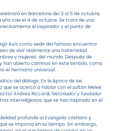
celebrará en Barcelona del 3 al 5 de octubre,
a año cae el 4 de octubre. Se trata de una
 precisamente el inspirador y el punto de
 elegir Asís como sede del famoso encuentro
seo de vivir realmente una fraternidad
ombres y mujeres del mundo. Después de
o y han abierto caminos en este sentido, como
omo
el hermano universal
.
tico del diálogo. En la época de las
sino que se acercó a hablar con el sultán Melek
octor Andrea Riccardi, historiador y fundador
os interreligiosos, que se han inspirado en el
delidad profunda al Evangelio cristiano y
a que se imponía en su tiempo. Sin embargo,
iempo, en el que hemos de convivir en un