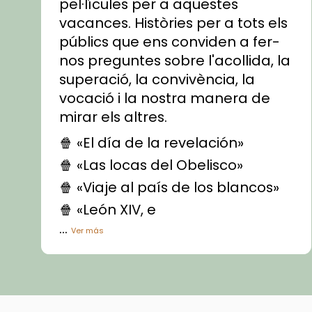
pel·lícules per a aquestes
vacances. Històries per a tots els
públics que ens conviden a fer-
nos preguntes sobre l'acollida, la
superació, la convivència, la
vocació i la nostra manera de
mirar els altres.
🍿 «El día de la revelación»
🍿 «Las locas del Obelisco»
🍿 «Viaje al país de los blancos»
🍿 «León XIV, e
...
Ver más
Vídeo
View on Facebook
·
Share