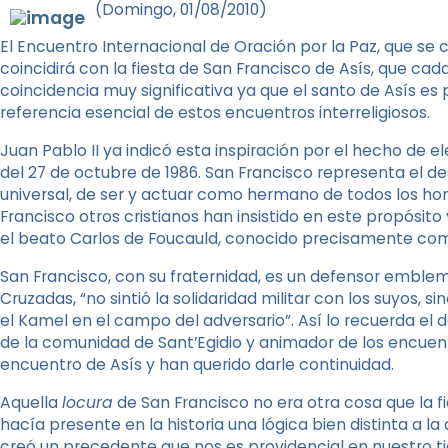
(Domingo, 01/08/2010)
El Encuentro Internacional de Oración por la Paz, que se 
coincidirá con la fiesta de San Francisco de Asís, que cad
coincidencia muy significativa ya que el santo de Asís es
referencia esencial de estos encuentros interreligiosos.
Juan Pablo II ya indicó esta inspiración por el hecho de
del 27 de octubre de 1986. San Francisco representa el de
universal, de ser y actuar como hermano de todos los h
Francisco otros cristianos han insistido en este propósit
el beato Carlos de Foucauld, conocido precisamente c
San Francisco, con su fraternidad, es un defensor emblemá
Cruzadas, “no sintió la solidaridad militar con los suyos, 
el Kamel en el campo del adversario”. Así lo recuerda el d
de la comunidad de Sant’Egidio y animador de los encuentr
encuentro de Asís y han querido darle continuidad.
Aquella
locura
de San Francisco no era otra cosa que la fi
hacía presente en la historia una lógica bien distinta a l
creó un precedente que nos es providencial en nuestro t