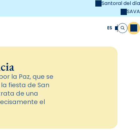
Santoral del día
SAVA
el
unya Cristiana
ES
M
Buscar
cia
or la Paz, que se
la fiesta de San
trata de una
precisamente el