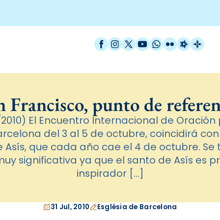
Facebook
Instagram
X / Twitter
YouTube
WhatsApp
Flickr
Radio Est
Catal
n Francisco, punto de referen
2010) El Encuentro Internacional de Oración p
rcelona del 3 al 5 de octubre, coincidirá con 
e Asís, que cada año cae el 4 de octubre. Se 
uy significativa ya que el santo de Asís es 
inspirador […]
31 Jul, 2010
Església de Barcelona