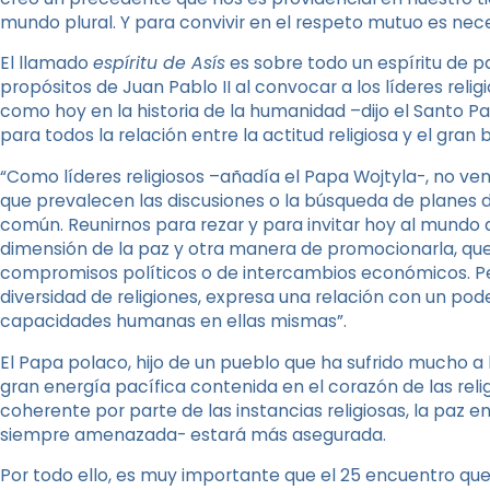
mundo plural. Y para convivir en el respeto mutuo es neces
El llamado
espíritu de Asís
es sobre todo un espíritu de p
propósitos de Juan Pablo II al convocar a los líderes reli
como hoy en la historia de la humanidad –dijo el Santo P
para todos la relación entre la actitud religiosa y el gran b
“Como líderes religiosos –añadía el Papa Wojtyla-, no ve
que prevalecen las discusiones o la búsqueda de planes 
común. Reunirnos para rezar y para invitar hoy al mundo 
dimensión de la paz y otra manera de promocionarla, que
compromisos políticos o de intercambios económicos. Pero
diversidad de religiones, expresa una relación con un po
capacidades humanas en ellas mismas”.
El Papa polaco, hijo de un pueblo que ha sufrido mucho a l
gran energía pacífica contenida en el corazón de las reli
coherente por parte de las instancias religiosas, la paz 
siempre amenazada- estará más asegurada.
Por todo ello, es muy importante que el 25 encuentro qu