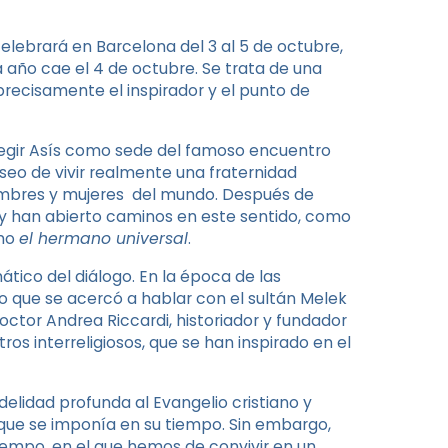
celebrará en Barcelona del 3 al 5 de octubre,
a año cae el 4 de octubre. Se trata de una
 precisamente el inspirador y el punto de
 elegir Asís como sede del famoso encuentro
seo de vivir realmente una fraternidad
ombres y mujeres del mundo. Después de
o y han abierto caminos en este sentido, como
omo
el hermano universal
.
tico del diálogo. En la época de las
sino que se acercó a hablar con el sultán Melek
octor Andrea Riccardi, historiador y fundador
os interreligiosos, que se han inspirado en el
delidad profunda al Evangelio cristiano y
a que se imponía en su tiempo. Sin embargo,
iempo, en el que hemos de convivir en un