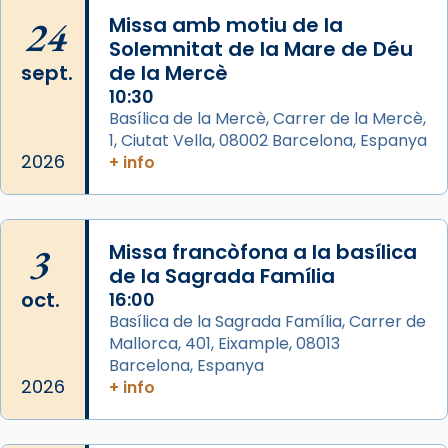
Jaume, fill de Zebedeu, és juntament amb el
24
Missa amb motiu de la
seu germà Joan i Pere un dels que
Solemnitat de la Mare de Déu
acompanyava més de prop Jesús.
sept.
de la Mercè
10:30
Segons el llibre dels Fets (12,2) fou el primer
Basílica de la Mercè, Carrer de la Mercè,
apòstol màrtir, decapitat a Jerusalem per
1, Ciutat Vella, 08002 Barcelona, Espanya
Herodes Agripa (vers l'any 44).
2026
+ info
Patró de Galícia, després de les invasions
musulmanes fou venerat com a patró dels
Regnes castellans i més tard de tota
3
Missa francòfona a la basílica
Espanya.
de la Sagrada Família
El seu sepulcre a Compostela fou un g
oct.
16:00
...
Basílica de la Sagrada Família, Carrer de
Ver más
Mallorca, 401, Eixample, 08013
Foto
Barcelona, Espanya
2026
View on Facebook
+ info
·
Share