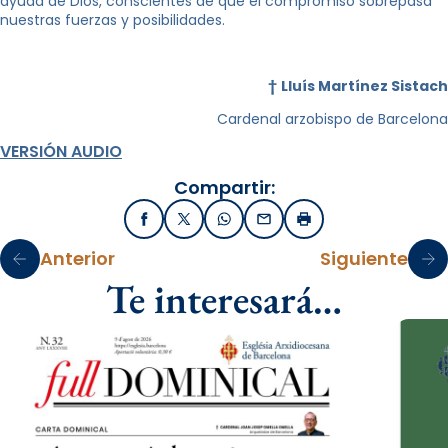
ayuda de Dios, conscientes de que el compromiso sobrepasa
nuestras fuerzas y posibilidades.
†
Lluís Martínez Sistach
Cardenal arzobispo de Barcelona
VERSIÓN AUDIO
Compartir:
Facebook
X / Twitter
WhatsApp
Email
Imprimir
Anterior
Siguiente
Te interesará…