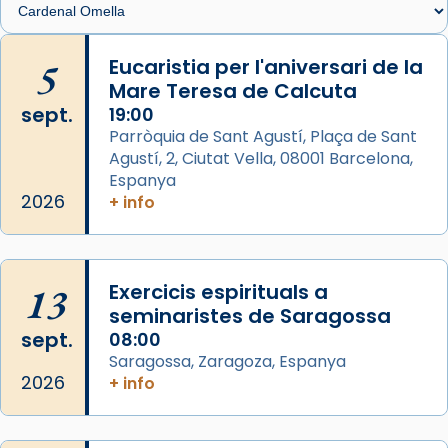
Memòria de les santes Juliana i
Semproniana, verges i màrtirs.
5
Eucaristia per l'aniversari de la
Mare Teresa de Calcuta
Acompanyant la història de sant Cugat, a
sept.
19:00
partir de l’Edat Mitjana sorgeix la tradició
Parròquia de Sant Agustí, Plaça de Sant
que les santes Juliana (“relatiu a Júlia”) i
Agustí, 2, Ciutat Vella, 08001 Barcelona,
Semproniana (“relatiu a Semprònia =
Espanya
eterna”) són deixebles seves. I l’any 1667, el
2026
+ info
frare Joan Gaspar Roig, afirma en una obra
que les santes són filles de l’antiga Iluro.
Mataró en reivindicarà les relíq
...
13
Exercicis espirituals a
Ver más
seminaristes de Saragossa
Foto
sept.
08:00
View on Facebook
·
Share
Saragossa, Zaragoza, Espanya
2026
+ info
Arquebisbat de Barcelona
2 weeks ago