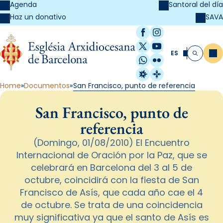
Agenda
Santoral del día
SAVA
Haz un donativo
Facebook
Instagram
X / Twitter
YouTube
ES
Me
Buscar
WhatsApp
Flickr
Radio Estel
Catalunya Cristi
Home
Documentos
San Francisco, punto de referencia
San Francisco, punto de
referencia
(Domingo, 01/08/2010) El Encuentro
Internacional de Oración por la Paz, que se
celebrará en Barcelona del 3 al 5 de
octubre, coincidirá con la fiesta de San
Francisco de Asís, que cada año cae el 4
de octubre. Se trata de una coincidencia
muy significativa ya que el santo de Asís es