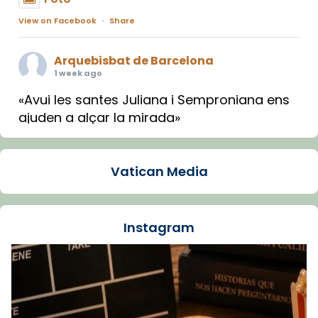
View on Facebook
·
Share
Arquebisbat de Barcelona
1 week ago
«Avui les santes Juliana i Semproniana ens
ajuden a alçar la mirada»
Mons. Sergi Gordo, bisbe de Tortosa, ha
presidit aquest 27 de juliol la missa de Les
Vatican Media
Santes de Mataró.
🔗
tinyurl.com/cvu5jmbk
📸 J. Merino
Instagram
Foto
View on Facebook
·
Share
Arquebisbat de Barcelona
is at Catedral