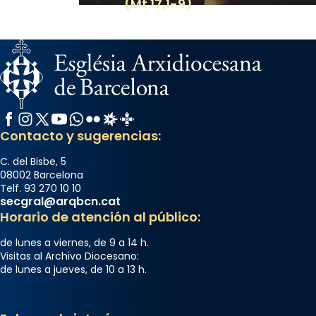
(Mt 17,1-9)
Facebook
Instagram
X / Twitter
YouTube
WhatsApp
Flickr
Radio Estel
Catalunya Cristiana
Contacto y sugerencias:
C. del Bisbe, 5
08002 Barcelona
Telf. 93 270 10 10
secgral@arqbcn.cat
Horario de atención al público:
de lunes a viernes, de 9 a 14 h.
Visitas al Archivo Diocesano:
de lunes a jueves, de 10 a 13 h.