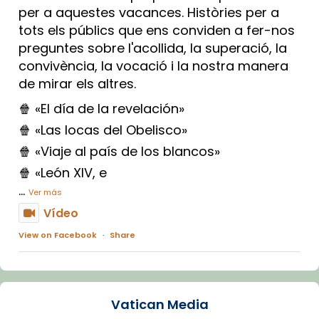
per a aquestes vacances. Històries per a
tots els públics que ens conviden a fer-nos
preguntes sobre l'acollida, la superació, la
convivència, la vocació i la nostra manera
de mirar els altres.
🍿 «El día de la revelación»
🍿 «Las locas del Obelisco»
🍿 «Viaje al país de los blancos»
🍿 «León XIV, e
...
Ver más
Vídeo
View on Facebook
·
Share
Arquebisbat de Barcelona
1 week ago
Vatican Media
La Carmina va patir depressió. Fa gairebé