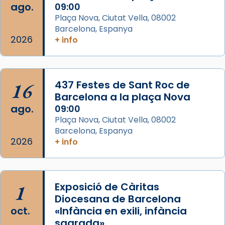
ago.
09:00
frare Joan Gaspar Roig, afirma en una obra
Plaça Nova, Ciutat Vella, 08002
que les santes són filles de l’antiga Iluro.
Barcelona, Espanya
Mataró en reivindicarà les relíq
2026
+ info
...
Ver más
Foto
View on Facebook
·
Share
16
437 Festes de Sant Roc de
Barcelona a la plaça Nova
ago.
09:00
Plaça Nova, Ciutat Vella, 08002
Barcelona, Espanya
2026
+ info
1
Exposició de Càritas
Diocesana de Barcelona
oct.
«Infància en exili, infància
sagrada»