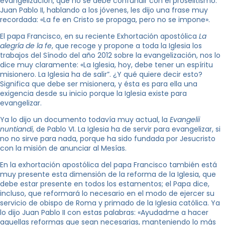
evangelización, que no se debe confundir con el proselitismo.
Juan Pablo II, hablando a los jóvenes, les dijo una frase muy
recordada: «La fe en Cristo se propaga, pero no se impone».
El papa Francisco, en su reciente Exhortación apostólica
La
alegría de la fe
, que recoge y propone a toda la Iglesia los
trabajos del Sínodo del año 2012 sobre la evangelización, nos lo
dice muy claramente: «La Iglesia, hoy, debe tener un espíritu
misionero. La Iglesia ha de salir”. ¿Y qué quiere decir esto?
Significa que debe ser misionera, y ésta es para ella una
exigencia desde su inicio porque la Iglesia existe para
evangelizar.
Ya lo dijo un documento todavía muy actual, la
Evangelii
nuntiandi
, de Pablo VI. La Iglesia ha de servir para evangelizar, si
no no sirve para nada, porque ha sido fundada por Jesucristo
con la misión de anunciar al Mesías.
En la exhortación apostólica del papa Francisco también está
muy presente esta dimensión de la reforma de la Iglesia, que
debe estar presente en todos los estamentos; el Papa dice,
incluso, que reformará lo necesario en el modo de ejercer su
servicio de obispo de Roma y primado de la Iglesia católica. Ya
lo dijo Juan Pablo II con estas palabras: «Ayudadme a hacer
aquellas reformas que sean necesarias, manteniendo lo más