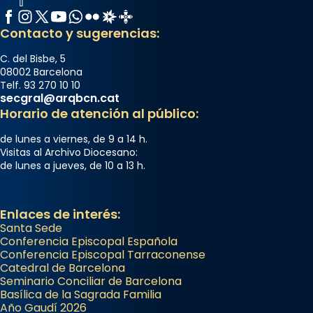
Facebook
Instagram
X / Twitter
YouTube
WhatsApp
Flickr
Radio Estel
Catalunya Cristiana
Contacto y sugerencias:
C. del Bisbe, 5
08002 Barcelona
Telf. 93 270 10 10
secgral@arqbcn.cat
Horario de atención al público:
de lunes a viernes, de 9 a 14 h.
Visitas al Archivo Diocesano:
de lunes a jueves, de 10 a 13 h.
Enlaces de interés:
Santa Sede
Conferencia Episcopal Española
Conferencia Episcopal Tarraconense
Catedral de Barcelona
Seminario Conciliar de Barcelona
Basílica de la Sagrada Familia
Año Gaudí 2026