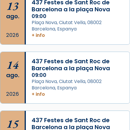
13
437 Festes de Sant Roc de
Josep Omella, ha presidit la missa i l’ha
Barcelona a la plaça Nova
concelebrat el bisbe auxiliar de Barcelona,
ago.
09:00
Mons. David Abadías.
Plaça Nova, Ciutat Vella, 08002
Barcelona, Espanya
📸 Dr. G. Simón
2026
+ info
Foto
View on Facebook
·
Share
14
437 Festes de Sant Roc de
Arquebisbat de Barcelona
Barcelona a la plaça Nova
2 weeks ago
ago.
09:00
Memòria de les santes Juliana i
Plaça Nova, Ciutat Vella, 08002
Semproniana, verges i màrtirs.
Barcelona, Espanya
2026
+ info
Acompanyant la història de sant Cugat, a
partir de l’Edat Mitjana sorgeix la tradició
que les santes Juliana (“relatiu a Júlia”) i
15
Semproniana (“relatiu a Semprònia =
437 Festes de Sant Roc de
Barcelona a la plaça Nova
eterna”) són deixebles seves. I l’any 1667, el