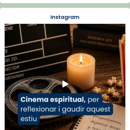
dos mesos, a l'Estadi Lluís Companys, la
jove va fer arribar el seu testimoni al papa
Instagram
Lleó XIV.
Recupera l'entrevista comp
Vatican
tican News 👇
News
www.vaticannews.va/es/iglesia/news/2026-
07/carmina-historia-depresion-papa-viaje-
espana-testimoni...
Foto
View on Facebook
·
Share
Arquebisbat de Barcelona
1 week ago
«Avui les santes Juliana i Semproniana ens
ajuden a alçar la mirada»
Mons. Sergi Gordo, bisbe de Tortosa, ha