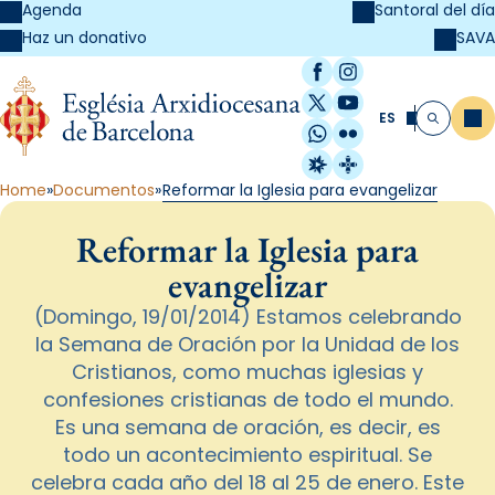
Agenda
Santoral del día
SAVA
Haz un donativo
Facebook
Instagram
X / Twitter
YouTube
ES
Me
Buscar
WhatsApp
Flickr
Radio Estel
Catalunya Cristi
Home
Documentos
Reformar la Iglesia para evangelizar
Reformar la Iglesia para
evangelizar
(Domingo, 19/01/2014) Estamos celebrando
la Semana de Oración por la Unidad de los
Cristianos, como muchas iglesias y
confesiones cristianas de todo el mundo.
Es una semana de oración, es decir, es
todo un acontecimiento espiritual. Se
celebra cada año del 18 al 25 de enero. Este