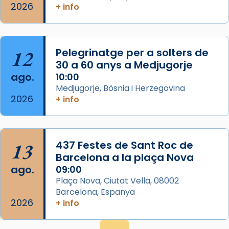
2026
frare Joan Gaspar Roig, afirma en una obra
+ info
que les santes són filles de l’antiga Iluro.
Mataró en reivindicarà les relíq
...
Ver más
12
Pelegrinatge per a solters de
Foto
30 a 60 anys a Medjugorje
ago.
10:00
View on Facebook
·
Share
Medjugorje, Bòsnia i Herzegovina
2026
+ info
13
437 Festes de Sant Roc de
Barcelona a la plaça Nova
ago.
09:00
Plaça Nova, Ciutat Vella, 08002
Barcelona, Espanya
2026
+ info