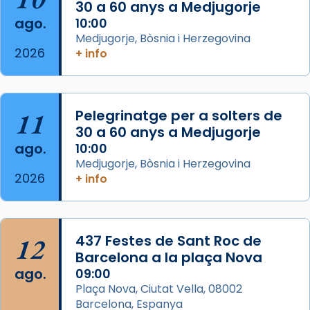
30 a 60 anys a Medjugorje
Josep Omella, ha presidit la missa i l’ha
ago.
10:00
concelebrat el bisbe auxiliar de Barcelona,
Medjugorje, Bòsnia i Herzegovina
Mons. David Abadías.
2026
+ info
📸 Dr. G. Simón
Foto
11
Pelegrinatge per a solters de
View on Facebook
·
Share
30 a 60 anys a Medjugorje
ago.
10:00
Arquebisbat de Barcelona
Medjugorje, Bòsnia i Herzegovina
2 weeks ago
2026
+ info
Memòria de les santes Juliana i
Semproniana, verges i màrtirs.
Acompanyant la història de sant Cugat, a
12
437 Festes de Sant Roc de
partir de l’Edat Mitjana sorgeix la tradició
Barcelona a la plaça Nova
que les santes Juliana (“relatiu a Júlia”) i
ago.
09:00
Semproniana (“relatiu a Semprònia =
Plaça Nova, Ciutat Vella, 08002
eterna”) són deixebles seves. I l’any 1667, el
Barcelona, Espanya