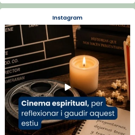
dos mesos, a l'Estadi Lluís Companys, la
jove va fer arribar el seu testimoni al papa
Instagram
Lleó XIV.
Recupera l'entrevista comp
Vatican
tican News 👇
News
www.vaticannews.va/es/iglesia/news/2026-
07/carmina-historia-depresion-papa-viaje-
espana-testimoni...
Foto
View on Facebook
·
Share
Arquebisbat de Barcelona
2 weeks ago
«Avui les santes Juliana i Semproniana ens
ajuden a alçar la mirada»
Mons. Sergi Gordo, bisbe de Tortosa, ha