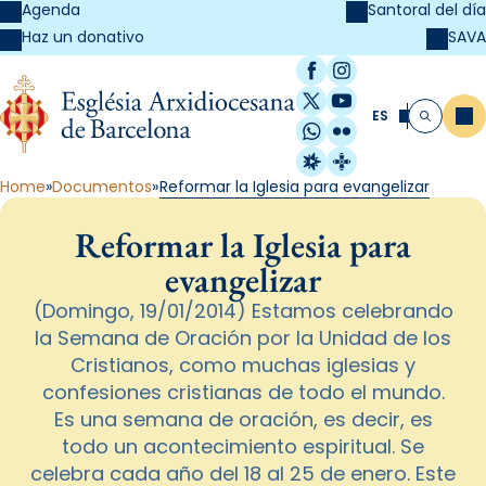
Agenda
Santoral del día
SAVA
Haz un donativo
Facebook
Instagram
X / Twitter
YouTube
ES
Me
Buscar
WhatsApp
Flickr
Radio Estel
Catalunya Cristi
Home
Documentos
Reformar la Iglesia para evangelizar
Reformar la Iglesia para
evangelizar
(Domingo, 19/01/2014) Estamos celebrando
la Semana de Oración por la Unidad de los
Cristianos, como muchas iglesias y
confesiones cristianas de todo el mundo.
Es una semana de oración, es decir, es
todo un acontecimiento espiritual. Se
celebra cada año del 18 al 25 de enero. Este