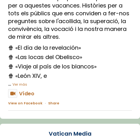
per a aquestes vacances. Històries per a
tots els públics que ens conviden a fer-nos
preguntes sobre l'acollida, la superació, la
convivència, la vocació i la nostra manera
de mirar els altres.
🍿 «El día de la revelación»
🍿 «Las locas del Obelisco»
🍿 «Viaje al país de los blancos»
🍿 «León XIV, e
...
Ver más
Vídeo
View on Facebook
·
Share
Arquebisbat de Barcelona
1 week ago
Vatican Media
La Carmina va patir depressió. Fa gairebé