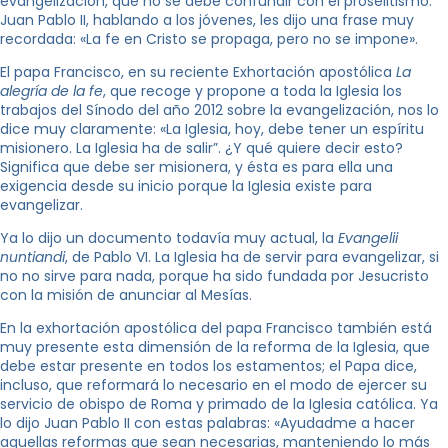
evangelización, que no se debe confundir con el proselitismo.
Juan Pablo II, hablando a los jóvenes, les dijo una frase muy
recordada: «La fe en Cristo se propaga, pero no se impone».
El papa Francisco, en su reciente Exhortación apostólica
La
alegría de la fe
, que recoge y propone a toda la Iglesia los
trabajos del Sínodo del año 2012 sobre la evangelización, nos lo
dice muy claramente: «La Iglesia, hoy, debe tener un espíritu
misionero. La Iglesia ha de salir”. ¿Y qué quiere decir esto?
Significa que debe ser misionera, y ésta es para ella una
exigencia desde su inicio porque la Iglesia existe para
evangelizar.
Ya lo dijo un documento todavía muy actual, la
Evangelii
nuntiandi
, de Pablo VI. La Iglesia ha de servir para evangelizar, si
no no sirve para nada, porque ha sido fundada por Jesucristo
con la misión de anunciar al Mesías.
En la exhortación apostólica del papa Francisco también está
muy presente esta dimensión de la reforma de la Iglesia, que
debe estar presente en todos los estamentos; el Papa dice,
incluso, que reformará lo necesario en el modo de ejercer su
servicio de obispo de Roma y primado de la Iglesia católica. Ya
lo dijo Juan Pablo II con estas palabras: «Ayudadme a hacer
aquellas reformas que sean necesarias, manteniendo lo más