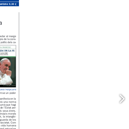
ó voluntària: 0,30 