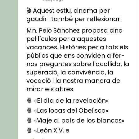
🎬 Aquest estiu, cinema per
gaudir i també per reflexionar!
Mn. Peio Sánchez proposa cinc
pel·lícules per a aquestes
vacances. Històries per a tots els
públics que ens conviden a fer-
nos preguntes sobre l'acollida, la
superació, la convivència, la
vocació i la nostra manera de
mirar els altres.
🍿 «El día de la revelación»
🍿 «Las locas del Obelisco»
🍿 «Viaje al país de los blancos»
🍿 «León XIV, e
...