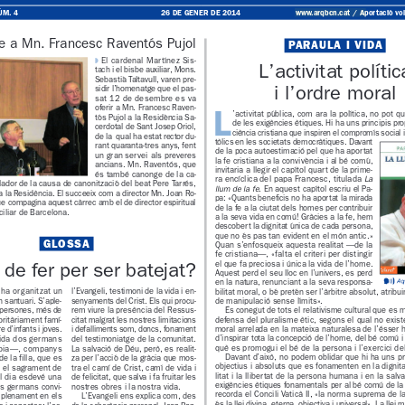
www.arqbcn.cat
 / Aportaci