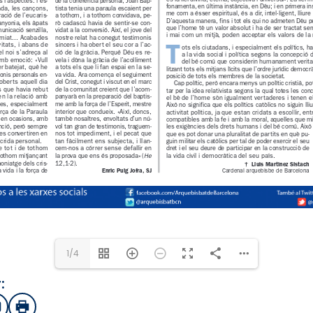
1/4
:
sApp
mail
Imprimir