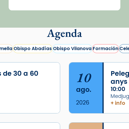
Agenda
mella
Obispo Abadías
Obispo Vilanova
Formación
Cel
s de 30 a 60
10
Peleg
anys
ago.
10:00
Medjugo
2026
+ info
/2026-