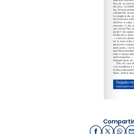
Compartir
Facebook
X / Twitter
What
E