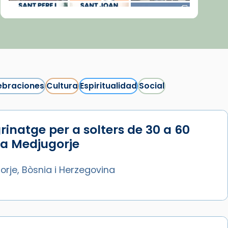
ebraciones
Cultura
Espiritualidad
Social
rinatge per a solters de 30 a 60
Síguenos en Instagram
 a Medjugorje
Cargar más...
rje, Bòsnia i Herzegovina