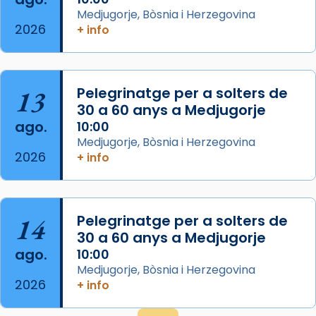
Semproniana (“relatiu a Semprònia =
Medjugorje, Bòsnia i Herzegovina
eterna”) són deixebles seves. I l’any 1667, el
2026
+ info
frare Joan Gaspar Roig, afirma en una obra
que les santes són filles de l’antiga Iluro.
Mataró en reivindicarà les relíq
13
Pelegrinatge per a solters de
...
Ver más
30 a 60 anys a Medjugorje
Foto
ago.
10:00
Medjugorje, Bòsnia i Herzegovina
View on Facebook
·
Share
2026
+ info
14
Pelegrinatge per a solters de
30 a 60 anys a Medjugorje
ago.
10:00
Medjugorje, Bòsnia i Herzegovina
2026
+ info