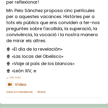
per reflexionar!
Mn. Peio Sánchez proposa cinc pel·lícules
per a aquestes vacances. Històries per a
tots els públics que ens conviden a fer-nos
preguntes sobre l'acollida, la superació, la
convivència, la vocació i la nostra manera
de mirar els altres.
🍿 «El día de la revelación»
🍿 «Las locas del Obelisco»
🍿 «Viaje al país de los blancos»
🍿 «León XIV, e
...
Ver más
Vídeo
View on Facebook
·
Share
Arquebisbat de Barcelona