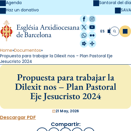
Agenda
Santoral del día
SAVA
Haz un donativo
Facebook
Instagram
X / Twitter
YouTube
ES
Me
Buscar
WhatsApp
Flickr
Radio Estel
Catalunya Cristi
Home
Documentos
Propuesta para trabajar la Dilexit nos – Plan Pastoral Eje
Jesucristo 2024
Propuesta para trabajar la
Dilexit nos – Plan Pastoral
Eje Jesucristo 2024
21 May, 2026
Descargar PDF
Compartir: