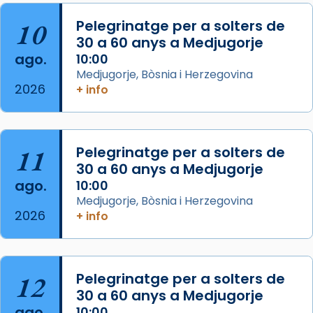
col·laboradors, a la Catedral de Barcelona.
10
Pelegrinatge per a solters de
L’arquebisbe de Barcelona, el cardenal Joan
30 a 60 anys a Medjugorje
Josep Omella, ha presidit la missa i l’ha
ago.
10:00
concelebrat el bisbe auxiliar de Barcelona,
Medjugorje, Bòsnia i Herzegovina
Mons. David Abadías.
2026
+ info
📸 Dr. G. Simón
Foto
11
Pelegrinatge per a solters de
View on Facebook
·
Share
30 a 60 anys a Medjugorje
ago.
10:00
Arquebisbat de Barcelona
Medjugorje, Bòsnia i Herzegovina
2 weeks ago
2026
+ info
Memòria de les santes Juliana i
Semproniana, verges i màrtirs.
Acompanyant la història de sant Cugat, a
12
Pelegrinatge per a solters de
partir de l’Edat Mitjana sorgeix la tradició
30 a 60 anys a Medjugorje
que les santes Juliana (“relatiu a Júlia”) i
ago.
10:00