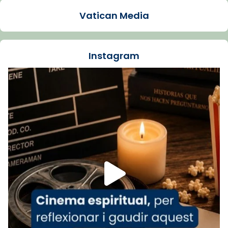
1 week ago
Vatican Media
La Carmina va patir depressió. Fa gairebé
dos mesos, a l'Estadi Lluís Companys, la
jove va fer arribar el seu testimoni al papa
Instagram
Lleó XIV.
Recupera l'entrevista comp
Vatican
tican News 👇
News
www.vaticannews.va/es/iglesia/news/2026-
07/carmina-historia-depresion-papa-viaje-
espana-testimoni...
Foto
View on Facebook
·
Share
Arquebisbat de Barcelona
1 week ago
«Avui les santes Juliana i Semproniana ens