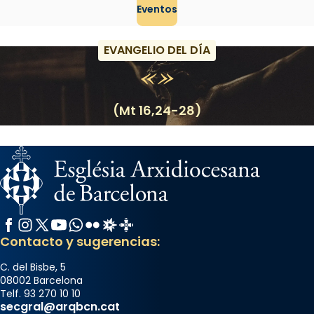
Eventos
EVANGELIO DEL DÍA
(Mt 16,24-28)
Facebook
Instagram
X / Twitter
YouTube
WhatsApp
Flickr
Radio Estel
Catalunya Cristiana
Contacto y sugerencias:
C. del Bisbe, 5
08002 Barcelona
Telf. 93 270 10 10
secgral@arqbcn.cat