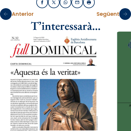
Facebook
X / Twitter
WhatsApp
Email
Imprimir
Anterior
Següent
T’interessarà…