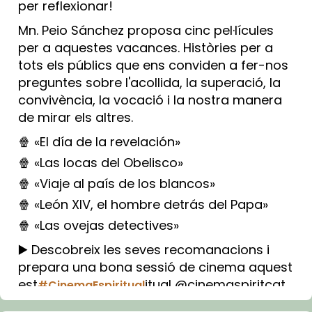
per reflexionar!
Mn. Peio Sánchez proposa cinc pel·lícules
per a aquestes vacances. Històries per a
tots els públics que ens conviden a fer-nos
preguntes sobre l'acollida, la superació, la
convivència, la vocació i la nostra manera
de mirar els altres.
🍿 «El día de la revelación»
🍿 «Las locas del Obelisco»
🍿 «Viaje al país de los blancos»
🍿 «León XIV, el hombre detrás del Papa»
🍿 «Las ovejas detectives»
▶️ Descobreix les seves recomanacions i
prepara una bona sessió de cinema aquest
est
itual @cinemaspiritcat
#CinemaEspiritual
Imatge: Generada amb IA (OpenAI)