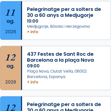
2 weeks ago
Aquest dilluns, 27 de juliol, ha tingut lloc la
11
Pelegrinatge per a solters de
missa d’acció de gràcies en agraïment al
30 a 60 anys a Medjugorje
ag.
comitè organitzador de la visita apostòlica
10:00
Medjugorje, Bòsnia i Herzegovina
del Sant Pare Lleó XIV a Barcelona, i als
2026
+ info
col·laboradors, a la Catedral de Barcelona.
L’arquebisbe de Barcelona, el cardenal Joan
Josep Omella, ha presidit la missa i l’ha
12
437 Festes de Sant Roc de
concelebrat el bisbe auxiliar de Barcelona,
Barcelona a la plaça Nova
Mons. David Abadías.
ag.
09:00
📸 Dr. G. Simón
Plaça Nova, Ciutat Vella, 08002
Barcelona, Espanya
Photo
2026
+ info
View on Facebook
·
Share
Arquebisbat de Barcelona
12
Pelegrinatge per a solters de
2 weeks ago
30 a 60 anys a Medjugorje