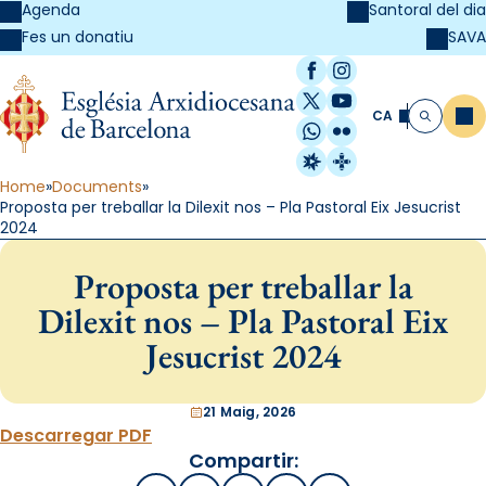
Agenda
Santoral del dia
SAVA
Fes un donatiu
Facebook
Instagram
X / Twitter
YouTube
CA
Me
Cerca
WhatsApp
Flickr
Radio Estel
Catalunya Cristi
Home
Documents
Proposta per treballar la Dilexit nos – Pla Pastoral Eix Jesucrist
2024
Proposta per treballar la
Dilexit nos – Pla Pastoral Eix
Jesucrist 2024
21 Maig, 2026
Descarregar PDF
Compartir: