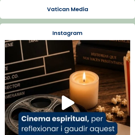
2 weeks ago
Vatican Media
La Carmina va patir depressió. Fa gairebé
dos mesos, a l'Estadi Lluís Companys, la
jove va fer arribar el seu testimoni al papa
Instagram
Lleó XIV.
Recupera l'entrevista comp
Vatican
tican News 👇
News
www.vaticannews.va/es/iglesia/news/2026-
07/carmina-historia-depresion-papa-viaje-
espana-testimoni...
Foto
View on Facebook
·
Share
Arquebisbat de Barcelona
2 weeks ago
«Avui les santes Juliana i Semproniana ens