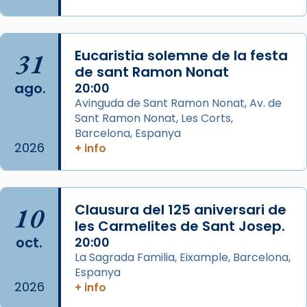
col·laboradors, a la Catedral de Barcelona.
L’arquebisbe de Barcelona, el cardenal Joan
Josep Omella, ha presidit la missa i l’ha
31
Eucaristia solemne de la festa
concelebrat el bisbe auxiliar de Barcelona,
de sant Ramon Nonat
Mons. David Abadías.
ago.
20:00
Avinguda de Sant Ramon Nonat, Av. de
📸 Dr. G. Simón
Sant Ramon Nonat, Les Corts,
Foto
Barcelona, Espanya
2026
+ info
View on Facebook
·
Share
Arquebisbat de Barcelona
2 weeks ago
10
Clausura del 125 aniversari de
Memòria de les santes Juliana i
les Carmelites de Sant Josep.
oct.
Semproniana, verges i màrtirs.
20:00
La Sagrada Familia, Eixample, Barcelona,
Acompanyant la història de sant Cugat, a
Espanya
partir de l’Edat Mitjana sorgeix la tradició
2026
+ info
que les santes Juliana (“relatiu a Júlia”) i