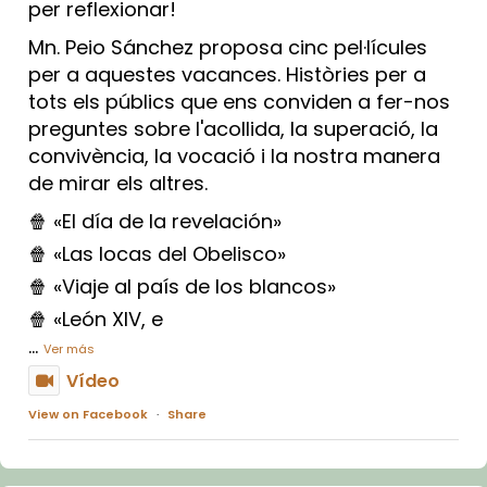
per reflexionar!
Mn. Peio Sánchez proposa cinc pel·lícules
per a aquestes vacances. Històries per a
tots els públics que ens conviden a fer-nos
preguntes sobre l'acollida, la superació, la
convivència, la vocació i la nostra manera
de mirar els altres.
🍿 «El día de la revelación»
🍿 «Las locas del Obelisco»
🍿 «Viaje al país de los blancos»
🍿 «León XIV, e
...
Ver más
Vídeo
View on Facebook
·
Share
Arquebisbat de Barcelona