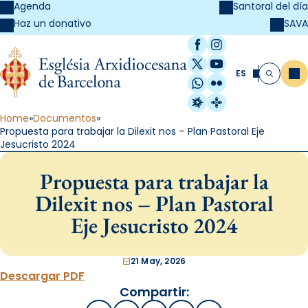
Agenda
Santoral del día
SAVA
Haz un donativo
Facebook
Instagram
X / Twitter
YouTube
ES
Me
Buscar
WhatsApp
Flickr
Radio Estel
Catalunya Cristi
Home
Documentos
Propuesta para trabajar la Dilexit nos – Plan Pastoral Eje
Jesucristo 2024
Propuesta para trabajar la
Dilexit nos – Plan Pastoral
Eje Jesucristo 2024
21 May, 2026
Descargar PDF
Compartir: