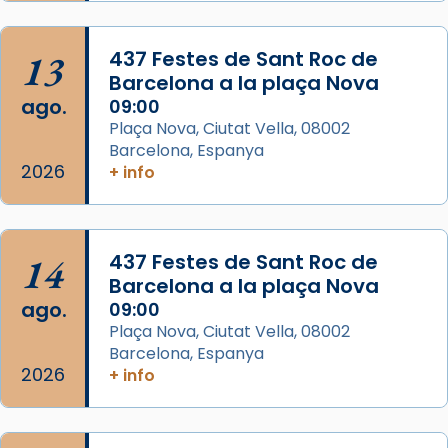
col·laboradors, a la Catedral de Barcelona.
L’arquebisbe de Barcelona, el cardenal Joan
13
437 Festes de Sant Roc de
Josep Omella, ha presidit la missa i l’ha
Barcelona a la plaça Nova
concelebrat el bisbe auxiliar de Barcelona,
ago.
09:00
Mons. David Abadías.
Plaça Nova, Ciutat Vella, 08002
Barcelona, Espanya
📸 Dr. G. Simón
2026
+ info
Foto
View on Facebook
·
Share
14
437 Festes de Sant Roc de
Arquebisbat de Barcelona
Barcelona a la plaça Nova
2 weeks ago
ago.
09:00
Memòria de les santes Juliana i
Plaça Nova, Ciutat Vella, 08002
Semproniana, verges i màrtirs.
Barcelona, Espanya
2026
+ info
Acompanyant la història de sant Cugat, a
partir de l’Edat Mitjana sorgeix la tradició
que les santes Juliana (“relatiu a Júlia”) i