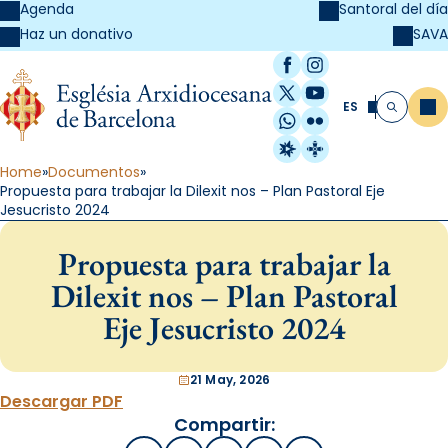
Agenda
Santoral del día
SAVA
Haz un donativo
Facebook
Instagram
X / Twitter
YouTube
ES
Me
Buscar
WhatsApp
Flickr
Radio Estel
Catalunya Cristi
Home
Documentos
Propuesta para trabajar la Dilexit nos – Plan Pastoral Eje
Jesucristo 2024
Propuesta para trabajar la
Dilexit nos – Plan Pastoral
Eje Jesucristo 2024
21 May, 2026
Descargar PDF
Compartir: