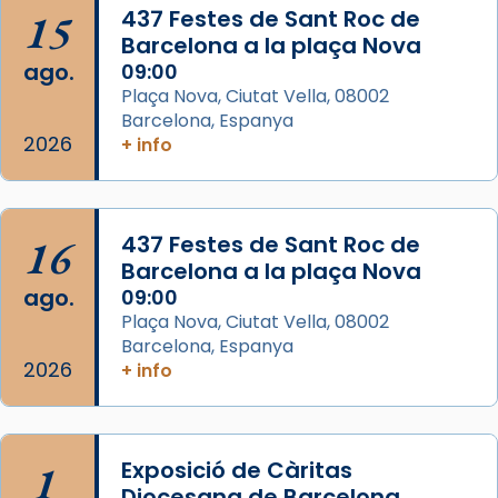
15
Semproniana (“relatiu a Semprònia =
437 Festes de Sant Roc de
Barcelona a la plaça Nova
eterna”) són deixebles seves. I l’any 1667, el
ago.
09:00
frare Joan Gaspar Roig, afirma en una obra
Plaça Nova, Ciutat Vella, 08002
que les santes són filles de l’antiga Iluro.
Barcelona, Espanya
Mataró en reivindicarà les relíq
2026
+ info
...
Ver más
Foto
View on Facebook
·
Share
16
437 Festes de Sant Roc de
Barcelona a la plaça Nova
ago.
09:00
Plaça Nova, Ciutat Vella, 08002
Barcelona, Espanya
2026
+ info
1
Exposició de Càritas
Diocesana de Barcelona