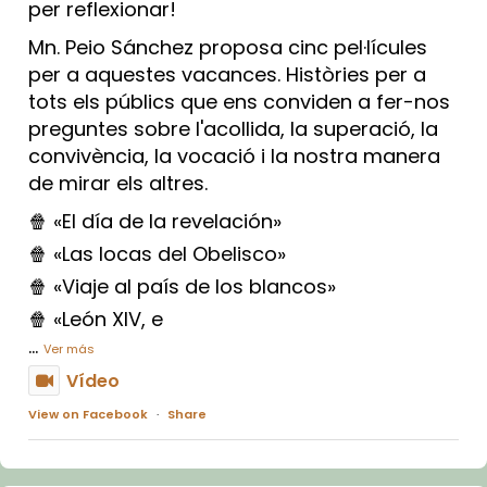
per reflexionar!
Mn. Peio Sánchez proposa cinc pel·lícules
per a aquestes vacances. Històries per a
tots els públics que ens conviden a fer-nos
preguntes sobre l'acollida, la superació, la
convivència, la vocació i la nostra manera
de mirar els altres.
🍿 «El día de la revelación»
🍿 «Las locas del Obelisco»
🍿 «Viaje al país de los blancos»
🍿 «León XIV, e
...
Ver más
Vídeo
View on Facebook
·
Share
Arquebisbat de Barcelona