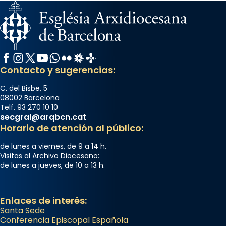
Facebook
Instagram
X / Twitter
YouTube
WhatsApp
Flickr
Radio Estel
Catalunya Cristiana
Contacto y sugerencias:
C. del Bisbe, 5
08002 Barcelona
Telf. 93 270 10 10
secgral@arqbcn.cat
Horario de atención al público:
de lunes a viernes, de 9 a 14 h.
Visitas al Archivo Diocesano:
de lunes a jueves, de 10 a 13 h.
Enlaces de interés:
Santa Sede
Conferencia Episcopal Española