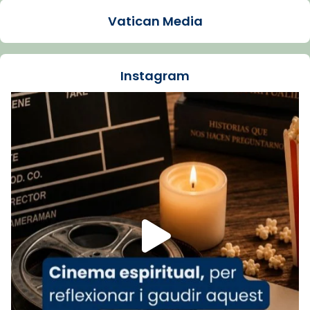
2 weeks ago
Vatican Media
La Carmina va patir depressió. Fa gairebé
dos mesos, a l'Estadi Lluís Companys, la
jove va fer arribar el seu testimoni al papa
Instagram
Lleó XIV.
Recupera l'entrevista comp
Vatican
tican News 👇
News
www.vaticannews.va/es/iglesia/news/2026-
07/carmina-historia-depresion-papa-viaje-
espana-testimoni...
Foto
View on Facebook
·
Share
Arquebisbat de Barcelona
2 weeks ago
«Avui les santes Juliana i Semproniana ens