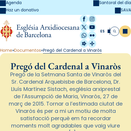
Agenda
Santoral del día
SAVA
Haz un donativo
Facebook
Instagram
X / Twitter
YouTube
ES
Me
Buscar
WhatsApp
Flickr
Radio Estel
Catalunya Cristi
Home
Documentos
Pregó del Cardenal a Vinaròs
Pregó del Cardenal a Vinaròs
Pregó de la Setmana Santa de Vinaròs del
Sr. Cardenal Arquebisbe de Barcelona, Dr.
Lluís Martínez Sistach, església arxiprestal
de l’Assumpció de Maria, Vinaròs, 27 de
març de 2015. Tornar a l’estimada ciutat de
Vinaròs és per a mi un motiu de molta
satisfacció perquè em fa recordar
moments molt agradables que vaig viure