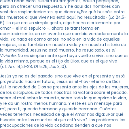
queda nada claro: suscita interrogantes, causa perplejidad,
pero sin ofrecer una respuesta. Y he aquí dos hombres con
vestidos resplandecientes, que dicen: «¿Por qué buscáis entre
los muertos al que vive? No está aquí, ha resucitado» (
Lc
24,5-
6). Lo que era un simple gesto, algo hecho ciertamente por
amor – el ir al sepulcro –, ahora se transforma en
acontecimiento, en un evento que cambia verdaderamente la
vida. Ya nada es como antes, no sólo en la vida de aquellas
mujeres, sino también en nuestra vida y en nuestra historia de
la humanidad. Jesús no está muerto, ha resucitado, es
el
Viviente
. No es simplemente que haya vuelto a vivir, sino que es
la vida misma, porque es el Hijo de Dios, que es el que vive
(cf.
Nm
14,21-28;
Dt
5,26,
Jos
3,10).
Jesús ya no es del pasado, sino que vive en el presente y está
proyectado hacia el futuro, Jesús es el «hoy» eterno de Dios.
Así, la novedad de Dios se presenta ante los ojos de las mujeres,
de los discípulos, de todos nosotros: la victoria sobre el pecado,
sobre el mal, sobre la muerte, sobre todo lo que oprime la vida,
y le da un rostro menos humano. Y este es un mensaje para
mí, para ti, querida hermana y querido hermano. Cuántas
veces tenemos necesidad de que el Amor nos diga: ¿Por qué
buscáis entre los muertos al que está vivo? Los problemas, las
preocupaciones de la vida cotidiana tienden a que nos