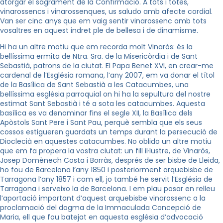
atorgar el sagrament de la Confirmació. A tots i totes,
vinarossencs i vinarossenques, us saludo amb afecte cordial.
Van ser cinc anys que em vaig sentir vinarossenc amb tots
vosaltres en aquest indret ple de bellesa i de dinamisme.
Hi ha un altre motiu que em recorda molt Vinaròs: és la
bellíssima ermita de Ntra. Sra. de la Misericòrdia i de Sant
Sebastià, patrons de la ciutat. El Papa Benet XVI, en crear-me
cardenal de l’Església romana, l’any 2007, em va donar el títol
de la Basílica de Sant Sebastià a les Catacumbes, una
bellíssima església parroquial on hi ha la sepultura del nostre
estimat Sant Sebastià i té a sota les catacumbes. Aquesta
basílica es va denominar fins el segle XII, la Basílica dels
Apòstols Sant Pere i Sant Pau, perquè sembla que els seus
cossos estigueren guardats un temps durant la persecució de
Dioclecià en aquestes catacumbes. No oblido un altre motiu
que em fa propera la vostra ciutat: un fill il·lustre, de Vinaròs,
Josep Domènech Costa i Borràs, després de ser bisbe de Lleida,
ho fou de Barcelona l’any 1850 i posteriorment arquebisbe de
Tarragona l’any 1857 i com ell, jo també he servit l’Església de
Tarragona i serveixo la de Barcelona. I em plau posar en relleu
l’aportació important d’aquest arquebisbe vinarossenc a la
proclamació del dogma de la Immaculada Concepció de
Maria, ell que fou batejat en aquesta església d’advocació