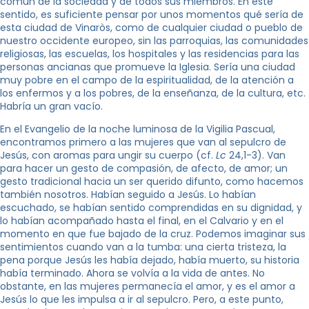
común de la sociedad y de todos sus miembros. En este
sentido, es suficiente pensar por unos momentos qué sería de
esta ciudad de Vinaròs, como de cualquier ciudad o pueblo de
nuestro occidente europeo, sin las parroquias, las comunidades
religiosas, las escuelas, los hospitales y las residencias para las
personas ancianas que promueve la Iglesia. Sería una ciudad
muy pobre en el campo de la espiritualidad, de la atención a
los enfermos y a los pobres, de la enseñanza, de la cultura, etc.
Habría un gran vacío.
En el Evangelio de la noche luminosa de la Vigilia Pascual,
encontramos primero a las mujeres que van al sepulcro de
Jesús, con aromas para ungir su cuerpo (cf.
Lc
24,1-3). Van
para hacer un gesto de compasión, de afecto, de amor; un
gesto tradicional hacia un ser querido difunto, como hacemos
también nosotros. Habían seguido a Jesús. Lo habían
escuchado, se habían sentido comprendidas en su dignidad, y
lo habían acompañado hasta el final, en el Calvario y en el
momento en que fue bajado de la cruz. Podemos imaginar sus
sentimientos cuando van a la tumba: una cierta tristeza, la
pena porque Jesús les había dejado, había muerto, su historia
había terminado. Ahora se volvía a la vida de antes. No
obstante, en las mujeres permanecía el amor, y es el amor a
Jesús lo que les impulsa a ir al sepulcro. Pero, a este punto,