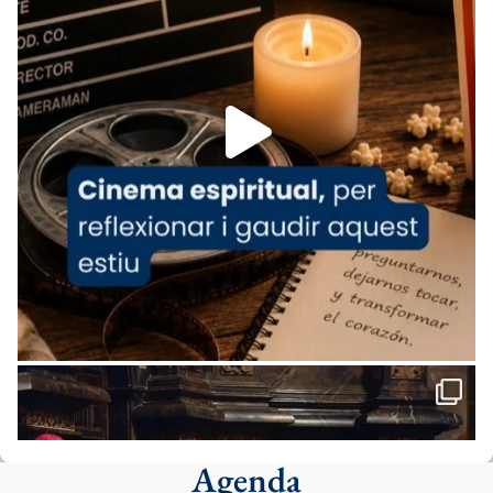
07/carmina-historia-depresion-papa-viaje-
espana-testimoni...
Foto
View on Facebook
·
Share
Arquebisbat de Barcelona
1 week ago
«Avui les santes Juliana i Semproniana ens
ajuden a alçar la mirada»
Mons. Sergi Gordo, bisbe de Tortosa, ha
presidit aquest 27 de juliol la missa de Les
Santes de Mataró.
🔗
tinyurl.com/cvu5jmbk
📸 J. Merino
Agenda
Foto