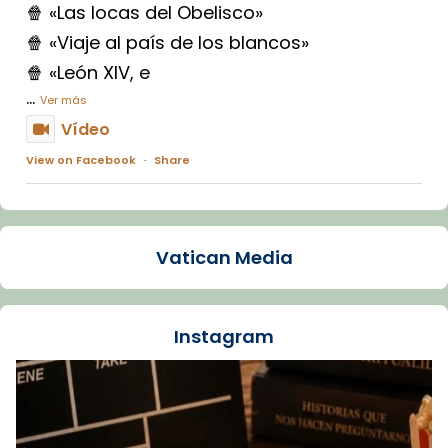
🍿 «Las locas del Obelisco»
🍿 «Viaje al país de los blancos»
🍿 «León XIV, e
...
Ver más
Vídeo
View on Facebook
·
Share
Arquebisbat de Barcelona
1 week ago
Vatican Media
La Carmina va patir depressió. Fa gairebé
dos mesos, a l'Estadi Lluís Companys, la
jove va fer arribar el seu testimoni al papa
Instagram
Lleó XIV.
Recupera l'entrevista comp
Vatican
tican News 👇
News
www.vaticannews.va/es/iglesia/news/2026-