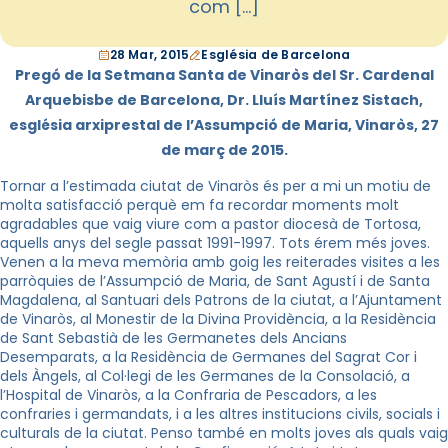
com […]
28 Mar, 2015
Església de Barcelona
Pregó de la Setmana Santa de Vinaròs del Sr. Cardenal
Arquebisbe de Barcelona, Dr. Lluís Martínez Sistach,
església arxiprestal de l’Assumpció de Maria, Vinaròs, 27
de març de 2015.
Tornar a l’estimada ciutat de Vinaròs és per a mi un motiu de
molta satisfacció perquè em fa recordar moments molt
agradables que vaig viure com a pastor diocesà de Tortosa,
aquells anys del segle passat 1991-1997. Tots érem més joves.
Venen a la meva memòria amb goig les reiterades visites a les
parròquies de l’Assumpció de Maria, de Sant Agustí i de Santa
Magdalena, al Santuari dels Patrons de la ciutat, a l’Ajuntament
de Vinaròs, al Monestir de la Divina Providència, a la Residència
de Sant Sebastià de les Germanetes dels Ancians
Desemparats, a la Residència de Germanes del Sagrat Cor i
dels Àngels, al Col·legi de les Germanes de la Consolació, a
l’Hospital de Vinaròs, a la Confraria de Pescadors, a les
confraries i germandats, i a les altres institucions civils, socials i
culturals de la ciutat. Penso també en molts joves als quals vaig