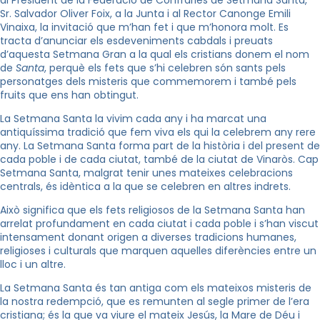
Sr. Salvador Oliver Foix, a la Junta i al Rector Canonge Emili
Vinaixa, la invitació que m’han fet i que m’honora molt. Es
tracta d’anunciar els esdeveniments cabdals i preuats
d’aquesta Setmana Gran a la qual els cristians donem el nom
de
Santa
, perquè els fets que s’hi celebren són sants pels
personatges dels misteris que commemorem i també pels
fruits que ens han obtingut.
La Setmana Santa la vivim cada any i ha marcat una
antiquíssima tradició que fem viva els qui la celebrem any rere
any. La Setmana Santa forma part de la història i del present de
cada poble i de cada ciutat, també de la ciutat de Vinaròs. Cap
Setmana Santa, malgrat tenir unes mateixes celebracions
centrals, és idèntica a la que se celebren en altres indrets.
Això significa que els fets religiosos de la Setmana Santa han
arrelat profundament en cada ciutat i cada poble i s’han viscut
intensament donant origen a diverses tradicions humanes,
religioses i culturals que marquen aquelles diferències entre un
lloc i un altre.
La Setmana Santa és tan antiga com els mateixos misteris de
la nostra redempció, que es remunten al segle primer de l’era
cristiana; és la que va viure el mateix Jesús, la Mare de Déu i