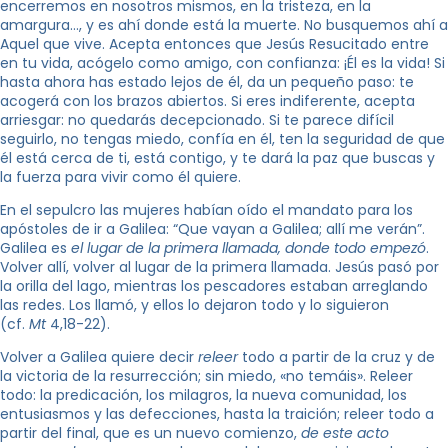
encerremos en nosotros mismos, en la tristeza, en la
amargura…, y es ahí donde está la muerte. No busquemos ahí a
Aquel que vive. Acepta entonces que Jesús Resucitado entre
en tu vida, acógelo como amigo, con confianza: ¡Él es la vida! Si
hasta ahora has estado lejos de él, da un pequeño paso: te
acogerá con los brazos abiertos. Si eres indiferente, acepta
arriesgar: no quedarás decepcionado. Si te parece difícil
seguirlo, no tengas miedo, confía en él, ten la seguridad de que
él está cerca de ti, está contigo, y te dará la paz que buscas y
la fuerza para vivir como él quiere.
En el sepulcro las mujeres habían oído el mandato para los
apóstoles de ir a Galilea: “Que vayan a Galilea; allí me verán”.
Galilea es
el lugar de la primera llamada, donde todo empezó
.
Volver allí, volver al lugar de la primera llamada. Jesús pasó por
la orilla del lago, mientras los pescadores estaban arreglando
las redes. Los llamó, y ellos lo dejaron todo y lo siguieron
(cf.
Mt
4,18-22).
Volver a Galilea quiere decir
releer
todo a partir de la cruz y de
la victoria de la resurrección; sin miedo, «no temáis». Releer
todo: la predicación, los milagros, la nueva comunidad, los
entusiasmos y las defecciones, hasta la traición; releer todo a
partir del final, que es un nuevo comienzo,
de este acto