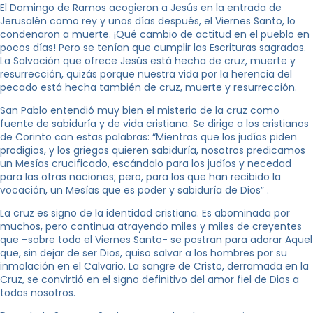
El Domingo de Ramos acogieron a Jesús en la entrada de
Jerusalén como rey y unos días después, el Viernes Santo, lo
condenaron a muerte. ¡Qué cambio de actitud en el pueblo en
pocos días! Pero se tenían que cumplir las Escrituras sagradas.
La Salvación que ofrece Jesús está hecha de cruz, muerte y
resurrección, quizás porque nuestra vida por la herencia del
pecado está hecha también de cruz, muerte y resurrección.
San Pablo entendió muy bien el misterio de la cruz como
fuente de sabiduría y de vida cristiana. Se dirige a los cristianos
de Corinto con estas palabras: “Mientras que los judíos piden
prodigios, y los griegos quieren sabiduría, nosotros predicamos
un Mesías crucificado, escándalo para los judíos y necedad
para las otras naciones; pero, para los que han recibido la
vocación, un Mesías que es poder y sabiduría de Dios” .
La cruz es signo de la identidad cristiana. Es abominada por
muchos, pero continua atrayendo miles y miles de creyentes
que –sobre todo el Viernes Santo- se postran para adorar Aquel
que, sin dejar de ser Dios, quiso salvar a los hombres por su
inmolación en el Calvario. La sangre de Cristo, derramada en la
Cruz, se convirtió en el signo definitivo del amor fiel de Dios a
todos nosotros.