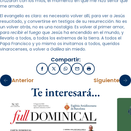
cruzaron con los míos, el momento en que me hizo sentir que
me amaba.
El evangelio es claro: es necesario volver allí, para ver a Jesús
resucitado, y convertirse en testigos de su resurrección. No es
un volver atrás, no es una nostalgia. Es volver al primer amor,
para
recibir el fuego
que Jesús ha encendido en el mundo, y
llevarlo a todos, a todos los extremos de la tierra. A todos el
Papa Francisco y yo mismo os invitamos a todos, queridos
vinarocenses, a volver a
Galilea
sin miedo.
Compartir:
Facebook
X / Twitter
WhatsApp
Email
Imprimir
Anterior
Siguiente
Te interesará…