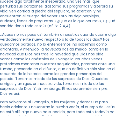
sucede algo totalmente inesperado, una vez más, que
perturba sus corazones, trastorna sus programas y alterará su
vida: ven corrida la piedra del sepulcro, se acercan, y no
encuentran el cuerpo del Señor. Esto las deja perplejas,
dudosas, llenas de preguntas: « ¿Qué es lo que ocurre?», « ¿Qué
sentido tiene todo esto?» (cf.
Lc
2 4,4).
¿Acaso no nos pasa así también a nosotros cuando ocurre algo
verdaderamente nuevo respecto a lo de todos los días? Nos
quedamos parados, no lo entendemos, no sabemos cómo
afrontarlo. A menudo, la
novedad
nos da miedo, también la
novedad que Dios nos trae, la novedad que Dios nos pide.
Somos como los apóstoles del Evangelio: muchas veces
preferimos mantener nuestras seguridades, pararnos ante una
tumba, pensando en el difunto, que en definitiva sólo vive en el
recuerdo de la historia, como los grandes personajes del
pasado. Tenemos miedo de las sorpresas de Dios. Queridos
amigos y amigas, en nuestra vida, tenemos miedo de las
sorpresas de Dios. Y, sin embargo, Él nos sorprende siempre.
Dios es así.
Pero volvamos al Evangelio, a las mujeres, y demos un paso
hacia adelante. Encuentran la tumba vacía, el cuerpo de Jesús
no está allí, algo nuevo ha sucedido, pero todo esto todavía no