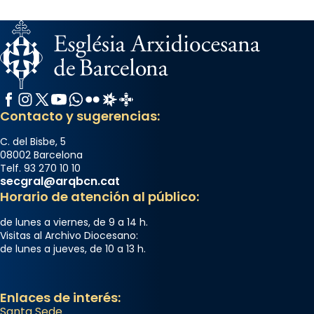
Facebook
Instagram
X / Twitter
YouTube
WhatsApp
Flickr
Radio Estel
Catalunya Cristiana
Contacto y sugerencias:
C. del Bisbe, 5
08002 Barcelona
Telf. 93 270 10 10
secgral@arqbcn.cat
Horario de atención al público:
de lunes a viernes, de 9 a 14 h.
Visitas al Archivo Diocesano:
de lunes a jueves, de 10 a 13 h.
Enlaces de interés:
Santa Sede