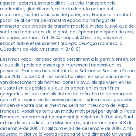
riquesa i pobresa, imparcialitat i justícia, transparència,
modernitat, globalització, rol de la dona, la natura del
matrimoni, les temptacions del poder, etc. Francesc ha sabut
posar-se al centre de la nostra època, no ha hagut de
menester cap procés de transformació o iniciació, sinó que de
sobte ha tocat el cor de la gent, de l’època: una època de crisi,
de canvis profunds (cf. G. Amengual,
Al bell mig del canvi
epocal. Sobre el pensament teològic del Papa Francesc
, a
Qüestions de Vida Cristiana, n. 248, 9).
L’estimat Papa Francesc arriba certament a la gent. S’entén tot
el que diu i parla de coses que interessen i necessiten les
persones. Francesc ha celebrat dues Setmanes Santes a Roma,
la de 2013 i la de 2014. Les seves homilies, els seus parlaments
van directament als homes i dones d’avui, als qui viuen en les
ciutats i en els pobles, els que es troben en les perifèries
geogràfiques i existencials del nostre món. Us dic sincerament
que m’he inspirat en les seves paraules i si les meves paraules
arriben al vostre cor, el mèrit no serà tan meu com del Papa
Francesc. Vosaltres teniu un motiu molt propi per agrair al Papa
Francesc: recentment ha anunciat la celebració d’un Any Sant
extraordinari, dedicat a la Misericòrdia, que començarà el 8 de
desembre de 2015 i finalitzarà el 20 de desembre de 2016. Amb
aquesta iniciativa la vostra Patrona té una dimensió universal.