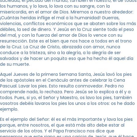
suciedad, el pecado del mundo, también el nuestro, el de todos
los humanos, y lo lava, lo lava con su sangre, con la
misericordia, en el amor de Dios. Miremos a nuestro alrededor:
¡Cuántas heridas inflige el mal a la humanidad! Guerras,
violencias, conflictos económicos que se abaten sobre los más
débiles, la sed de dinero. Y Jesús en la Cruz siente todo el peso
del mal, y con la fuerza del amor de Dios lo vence con su
resurrección. Este es el bien que nos hace a todos en el trono
de la Cruz. La Cruz de Cristo, abrazada con amor, nunca
conduce a la tristeza, sino a la alegría, a la alegría de ser
salvados y de hacer un poquito eso que ha hecho él aquel día
de su muerte.
Aquel Jueves de la primera Semana Santa, Jesús lavó los pies
de los apóstoles en el Cenáculo antes de celebrar la Cena
Pascual. Lavar los pies. Esto resulta conmovedor. Pedro no
comprende nada, lo rechaza. Pero Jesús se lo explica a él y a
todos. Pues, si yo, el Señor y Maestro, os lavo los pies, también
vosotros debéis lavaros los pies los unos a los otros: os he dado
ejemplo.
Es el ejemplo del Señor: él es el más importante y lava los pies
porque, entre nosotros, el que está más alto debe estar al
servicio de los otros. Y el Papa Francisco nos dice que
pensemos que este signo es una caricia de Jesús, que él hace,