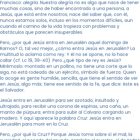
Francisco:
alegría
. Nuestra alegría no es algo que nace de tener
muchas cosas, sino de haber encontrado a una persona, a
Jesús, que está entre nosotros; nace del saber que, con él,
nunca estamos solos, incluso en los momentos difíciles, aun
cuando el camino de la vida tropieza con problemas y
obstáculos que parecen insuperables.
Pero, ¿por qué Jesús entra en Jerusalén aquel domingo de
Ramos? O, tal vez mejor, ¿cómo entra Jesús en Jerusalén? La
multitud lo aclama como rey. Y él no se opone, no la hace
callar (cf. Lc 19, 39-40). Pero ¿qué tipo de rey es Jesús?
Mirémoslo: montado en un pollino, no tiene una corte que lo
siga, no está rodeado de un ejército, símbolo de fuerza. Quien
lo acoge es gente humilde, sencilla, que tiene el sentido de ver
en Jesús, algo más; tiene ese sentido de la fe, que dice: éste es
el Salvador.
Jesús entra en Jerusalén para ser azotado, insultado y
ultrajado, para recibir una corona de espinas, una caña, un
manto de púrpura; entra para subir al Calvario cargando un
madero. Y aquí aparece la palabra
Cruz
: Jesús entra en
Jerusalén para morir en la Cruz.
Pero, ¿por qué la Cruz? Porque Jesús toma sobre sí el mal, la