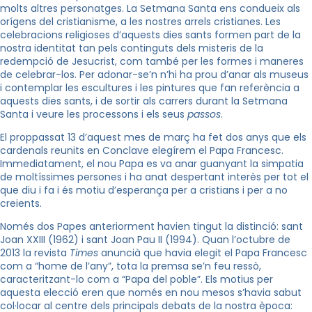
molts altres personatges. La Setmana Santa ens condueix als
orígens del cristianisme, a les nostres arrels cristianes. Les
celebracions religioses d’aquests dies sants formen part de la
nostra identitat tan pels continguts dels misteris de la
redempció de Jesucrist, com també per les formes i maneres
de celebrar-los. Per adonar-se’n n’hi ha prou d’anar als museus
i contemplar les escultures i les pintures que fan referència a
aquests dies sants, i de sortir als carrers durant la Setmana
Santa i veure les processons i els seus
passos
.
El proppassat 13 d’aquest mes de març ha fet dos anys que els
cardenals reunits en Conclave elegírem el Papa Francesc.
Immediatament, el nou Papa es va anar guanyant la simpatia
de moltíssimes persones i ha anat despertant interès per tot el
que diu i fa i és motiu d’esperança per a cristians i per a no
creients.
Només dos Papes anteriorment havien tingut la distinció: sant
Joan XXIII (1962) i sant Joan Pau II (1994). Quan l’octubre de
2013 la revista
Times
anuncià que havia elegit el Papa Francesc
com a “home de l’any”, tota la premsa se’n feu ressò,
caracteritzant-lo com a “Papa del poble”. Els motius per
aquesta elecció eren que només en nou mesos s’havia sabut
col·locar al centre dels principals debats de la nostra època: