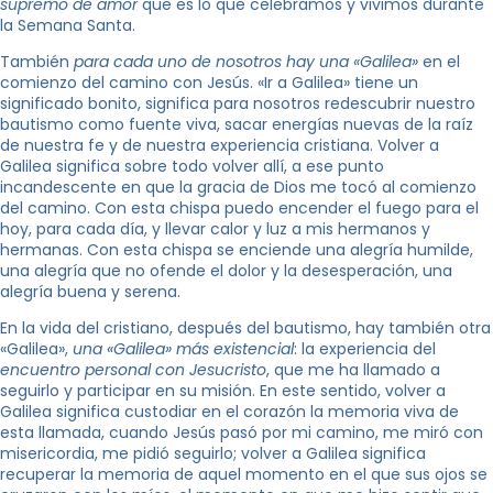
supremo de amor
que es lo que celebramos y vivimos durante
la Semana Santa.
También
para cada uno de nosotros hay una «Galilea»
en el
comienzo del camino con Jesús. «Ir a Galilea» tiene un
significado bonito, significa para nosotros redescubrir nuestro
bautismo como fuente viva, sacar energías nuevas de la raíz
de nuestra fe y de nuestra experiencia cristiana. Volver a
Galilea significa sobre todo volver allí, a ese punto
incandescente en que la gracia de Dios me tocó al comienzo
del camino. Con esta chispa puedo encender el fuego para el
hoy, para cada día, y llevar calor y luz a mis hermanos y
hermanas. Con esta chispa se enciende una alegría humilde,
una alegría que no ofende el dolor y la desesperación, una
alegría buena y serena.
En la vida del cristiano, después del bautismo, hay también otra
«Galilea»,
una «Galilea» más existencial
: la experiencia del
encuentro personal con Jesucristo
, que me ha llamado a
seguirlo y participar en su misión. En este sentido, volver a
Galilea significa custodiar en el corazón la memoria viva de
esta llamada, cuando Jesús pasó por mi camino, me miró con
misericordia, me pidió seguirlo; volver a Galilea significa
recuperar la memoria de aquel momento en el que sus ojos se