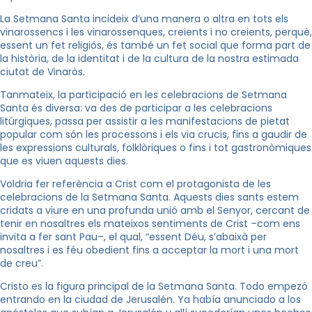
La Setmana Santa incideix d’una manera o altra en tots els
vinarossencs i les vinarossenques, creients i no creients, perquè,
essent un fet religiós, és també un fet social que forma part de
la història, de la identitat i de la cultura de la nostra estimada
ciutat de Vinaròs.
Tanmateix, la participació en les celebracions de Setmana
Santa és diversa: va des de participar a les celebracions
litúrgiques, passa per assistir a les manifestacions de pietat
popular com són les processons i els via crucis, fins a gaudir de
les expressions culturals, folklòriques o fins i tot gastronòmiques
que es viuen aquests dies.
Voldria fer referència a Crist com el protagonista de les
celebracions de la Setmana Santa. Aquests dies sants estem
cridats a viure en una profunda unió amb el Senyor, cercant de
tenir en nosaltres els mateixos sentiments de Crist –com ens
invita a fer sant Pau–, el qual, “essent Déu, s’abaixà per
nosaltres i es féu obedient fins a acceptar la mort i una mort
de creu”.
Cristo es la figura principal de la Setmana Santa. Todo empezó
entrando en la ciudad de Jerusalén. Ya había anunciado a los