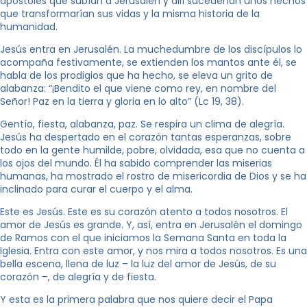
apóstoles que subían a Jerusalén y allí sucederían unos hechos
que transformarían sus vidas y la misma historia de la
humanidad.
Jesús entra en Jerusalén. La muchedumbre de los discípulos lo
acompaña festivamente, se extienden los mantos ante él, se
habla de los prodigios que ha hecho, se eleva un grito de
alabanza: “¡Bendito el que viene como rey, en nombre del
Señor! Paz en la tierra y gloria en lo alto” (Lc 19, 38).
Gentío, fiesta, alabanza, paz. Se respira un clima de alegría.
Jesús ha despertado en el corazón tantas esperanzas, sobre
todo en la gente humilde, pobre, olvidada, esa que no cuenta a
los ojos del mundo. Él ha sabido comprender las miserias
humanas, ha mostrado el rostro de misericordia de Dios y se ha
inclinado para curar el cuerpo y el alma.
Este es Jesús. Este es su corazón atento a todos nosotros. El
amor de Jesús es grande. Y, así, entra en Jerusalén el domingo
de Ramos con el que iniciamos la Semana Santa en toda la
Iglesia. Entra con este amor, y nos mira a todos nosotros. Es una
bella escena, llena de luz – la luz del amor de Jesús, de su
corazón –, de alegría y de fiesta.
Y esta es la primera palabra que nos quiere decir el Papa