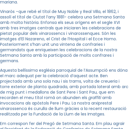
mariana.
Vinaròs –que rebé el títol de Muy Noble y Real Villa, el 1862, i
assolí el títol de Ciutat l’any 1881- celebra una Setmana Santa
amb molta història. Enfonsa els seus orígens en el segle XVI
amb tres imatges centrals que iniciaren les celebracions de
pietat popular dels vinarossencs i vinarossenques. Són les
imatges d’El Nazareno, el Crist de l’Hospital i el Ecce Homo.
Posteriorment s’han unit una vintena de confraries i
germandats que enriqueixen les celebracions de la nostra
Setmana Santa amb la participació de molts confrares i
germans.
Aquesta bellíssima església parroquial de l’Assumpció ens dóna
el marc adequat per la celebració d’aquest acte. Ben
projectada amb una sola nau i sis trams, volta de creueria i
torre exterior de planta quadrada, amb portada lateral amb arc
de mig punt i medallons de Sant Pere i Sant Pau, que em
recorden el meu títol romà on abunden els
graffiti
amb
invocacions als apòstols Pere i Pau. La nostra arxiprestal
vinarossenca és curulla de llum gràcies a la recent restauració
realitzada per la Fundació de la Llum de les Imatges.
Em correspon fer del Pregó de Setmana Santa. Em plau agrair
al President de la Federació de Confraries de Setmana Santa,