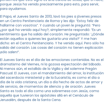
porque Jesús ha venido precisamente para esto, para servir,
para ayudarnos.
El Papa, el Jueves Santo de 2013, lavó los pies a jóvenes presos
en un Centro Penitenciario de Roma y les dijo: “Estoy feliz de
hallarme con vosotros”. Y cuando un joven le preguntó: “Pero
¿por qué ha venido aquí hoy?, simplemente respondió: “Es un
sentimiento que ha salido del corazón. He preguntado: ‘¿Dónde
están aquellos a quienes les gustaría una visita?’ Y me han
dicho: en el Centro Penitenciario. Y he venido aquí. Pero sólo ha
salido del corazón. Las cosas del corazón no tienen explicación
¡sólo salen!”.
El Jueves Santo es el día de las emociones contenidas. No es el
dramatismo del Viernes, ni la gozosa expectación del Sábado.
Ni menos aún, el estallido de la Vigilia y del solemne Pregón
Pascual. El Jueves, con el mandamiento del amor, la institución
del sacerdocio ministerial y de la Eucaristía, es como el día a
día de la vida cristiana, un día a día hecho de actos de amor y
de servicio, de momentos de silencio y de oración. Jueves
Santo es todo el día como una sobremesa con Jesús, como
aquella que tuvieron los apóstoles allá en el Cenáculo de
Jerusalén, después de la Santa Cena.