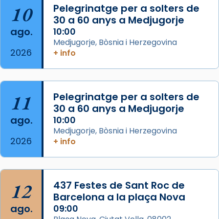
10
Pelegrinatge per a solters de
30 a 60 anys a Medjugorje
Arquebisbat de Barcelona
ago.
10:00
2 weeks ago
Medjugorje, Bòsnia i Herzegovina
2026
Memòria de les santes Juliana i
+ info
Semproniana, verges i màrtirs.
Acompanyant la història de sant Cugat, a
partir de l’Edat Mitjana sorgeix la tradició
11
Pelegrinatge per a solters de
que les santes Juliana (“relatiu a Júlia”) i
30 a 60 anys a Medjugorje
Semproniana (“relatiu a Semprònia =
ago.
10:00
eterna”) són deixebles seves. I l’any 1667, el
Medjugorje, Bòsnia i Herzegovina
2026
+ info
frare Joan Gaspar Roig, afirma en una obra
que les santes són filles de l’antiga Iluro.
Mataró en reivindicarà les relíq
...
Ver más
12
437 Festes de Sant Roc de
Foto
Barcelona a la plaça Nova
ago.
09:00
View on Facebook
·
Share