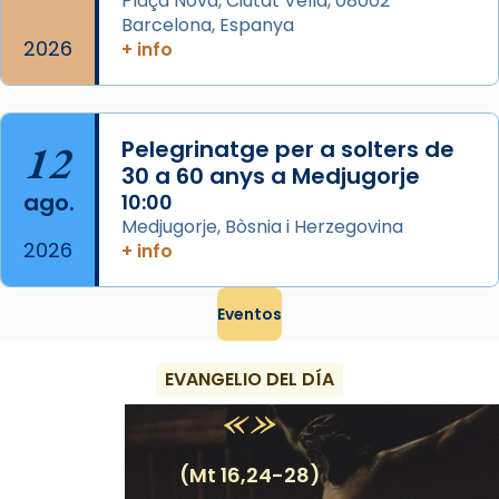
Plaça Nova, Ciutat Vella, 08002
Barcelona, Espanya
2026
+ info
12
Pelegrinatge per a solters de
30 a 60 anys a Medjugorje
ago.
10:00
Medjugorje, Bòsnia i Herzegovina
2026
+ info
Eventos
EVANGELIO DEL DÍA
(Mt 16,24-28)