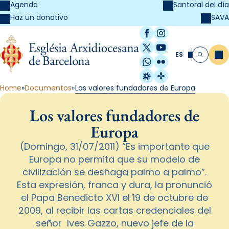
Agenda
Santoral del día
SAVA
Haz un donativo
Facebook
Instagram
X / Twitter
YouTube
ES
Me
Buscar
WhatsApp
Flickr
Radio Estel
Catalunya Cristi
Home
Documentos
Los valores fundadores de Europa
Los valores fundadores de
Europa
(Domingo, 31/07/2011) “Es importante que
Europa no permita que su modelo de
civilización se deshaga palmo a palmo”.
Esta expresión, franca y dura, la pronunció
el Papa Benedicto XVI el 19 de octubre de
2009, al recibir las cartas credenciales del
señor Ives Gazzo, nuevo jefe de la