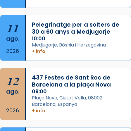
Semproniana, verges i màrtirs.
Acompanyant la història de sant Cugat, a
partir de l’Edat Mitjana sorgeix la tradició
11
Pelegrinatge per a solters de
que les santes Juliana (“relatiu a Júlia”) i
30 a 60 anys a Medjugorje
Semproniana (“relatiu a Semprònia =
ago.
10:00
eterna”) són deixebles seves. I l’any 1667, el
Medjugorje, Bòsnia i Herzegovina
2026
+ info
frare Joan Gaspar Roig, afirma en una obra
que les santes són filles de l’antiga Iluro.
Mataró en reivindicarà les relíq
...
Ver más
12
437 Festes de Sant Roc de
Foto
Barcelona a la plaça Nova
ago.
09:00
View on Facebook
·
Share
Plaça Nova, Ciutat Vella, 08002
Barcelona, Espanya
2026
+ info