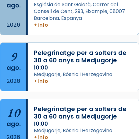
ago.
Església de Sant Gaietà, Carrer del
Aquest dilluns, 27 de juliol, ha tingut lloc la
Consell de Cent, 293, Eixample, 08007
missa d’acció de gràcies en agraïment al
Barcelona, Espanya
comitè organitzador de la visita apostòlica
2026
+ info
del Sant Pare Lleó XIV a Barcelona, i als
col·laboradors, a la Catedral de Barcelona.
L’arquebisbe de Barcelona, el cardenal Joan
9
Pelegrinatge per a solters de
Josep Omella, ha presidit la missa i l’ha
30 a 60 anys a Medjugorje
concelebrat el bisbe auxiliar de Barcelona,
ago.
10:00
Mons. David Abadías.
Medjugorje, Bòsnia i Herzegovina
2026
+ info
📸 Dr. G. Simón
Foto
View on Facebook
·
Share
10
Pelegrinatge per a solters de
30 a 60 anys a Medjugorje
Arquebisbat de Barcelona
ago.
10:00
2 weeks ago
Medjugorje, Bòsnia i Herzegovina
2026
Memòria de les santes Juliana i
+ info