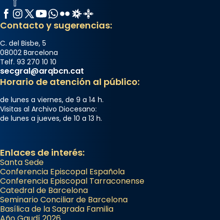
Facebook
Instagram
X / Twitter
YouTube
WhatsApp
Flickr
Radio Estel
Catalunya Cristiana
Contacto y sugerencias:
C. del Bisbe, 5
08002 Barcelona
Telf. 93 270 10 10
secgral@arqbcn.cat
Horario de atención al público:
de lunes a viernes, de 9 a 14 h.
Visitas al Archivo Diocesano:
de lunes a jueves, de 10 a 13 h.
Enlaces de interés:
Santa Sede
Conferencia Episcopal Española
Conferencia Episcopal Tarraconense
Catedral de Barcelona
Seminario Conciliar de Barcelona
Basílica de la Sagrada Familia
Año Gaudí 2026