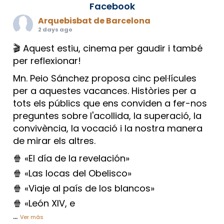
Facebook
Arquebisbat de Barcelona
2 days ago
🎬 Aquest estiu, cinema per gaudir i també
per reflexionar!
Mn. Peio Sánchez proposa cinc pel·lícules
per a aquestes vacances. Històries per a
tots els públics que ens conviden a fer-nos
preguntes sobre l'acollida, la superació, la
convivència, la vocació i la nostra manera
de mirar els altres.
🍿 «El día de la revelación»
🍿 «Las locas del Obelisco»
🍿 «Viaje al país de los blancos»
🍿 «León XIV, e
...
Ver más