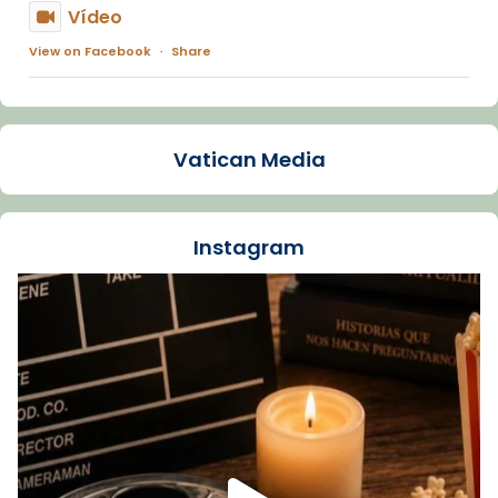
Vídeo
View on Facebook
·
Share
Arquebisbat de Barcelona
1 week ago
Vatican Media
La Carmina va patir depressió. Fa gairebé
dos mesos, a l'Estadi Lluís Companys, la
jove va fer arribar el seu testimoni al papa
Instagram
Lleó XIV.
Recupera l'entrevista comp
Vatican
tican News 👇
News
www.vaticannews.va/es/iglesia/news/2026-
07/carmina-historia-depresion-papa-viaje-
espana-testimoni...
Foto
View on Facebook
·
Share