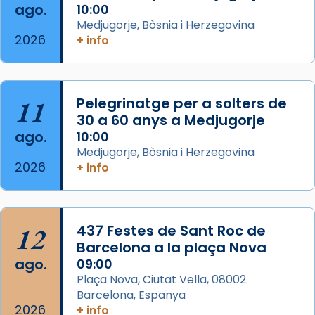
ago.
10:00
Aquest dilluns, 27 de juliol, ha tingut lloc la
Medjugorje, Bòsnia i Herzegovina
missa d’acció de gràcies en agraïment al
2026
+ info
comitè organitzador de la visita apostòlica
del Sant Pare Lleó XIV a Barcelona, i als
col·laboradors, a la Catedral de Barcelona.
11
Pelegrinatge per a solters de
L’arquebisbe de Barcelona, el cardenal Joan
30 a 60 anys a Medjugorje
Josep Omella, ha presidit la missa i l’ha
ago.
10:00
concelebrat el bisbe auxiliar de Barcelona,
Medjugorje, Bòsnia i Herzegovina
Mons. David Abadías.
2026
+ info
📸 Dr. G. Simón
Foto
12
437 Festes de Sant Roc de
View on Facebook
·
Share
Barcelona a la plaça Nova
ago.
09:00
Arquebisbat de Barcelona
Plaça Nova, Ciutat Vella, 08002
2 weeks ago
Barcelona, Espanya
Memòria de les santes Juliana i
2026
+ info