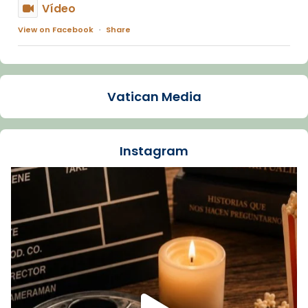
Vídeo
View on Facebook
·
Share
Arquebisbat de Barcelona
2 weeks ago
Vatican Media
La Carmina va patir depressió. Fa gairebé
dos mesos, a l'Estadi Lluís Companys, la
jove va fer arribar el seu testimoni al papa
Instagram
Lleó XIV.
Recupera l'entrevista comp
Vatican
tican News 👇
News
www.vaticannews.va/es/iglesia/news/2026-
07/carmina-historia-depresion-papa-viaje-
espana-testimoni...
Foto
View on Facebook
·
Share