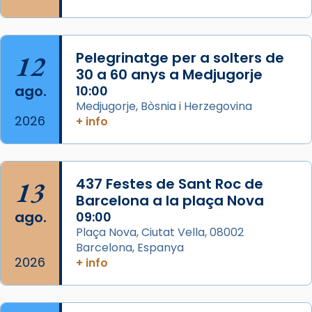
Semproniana, verges i màrtirs.
Acompanyant la història de sant Cugat, a
partir de l’Edat Mitjana sorgeix la tradició
12
Pelegrinatge per a solters de
que les santes Juliana (“relatiu a Júlia”) i
30 a 60 anys a Medjugorje
Semproniana (“relatiu a Semprònia =
ago.
10:00
eterna”) són deixebles seves. I l’any 1667, el
Medjugorje, Bòsnia i Herzegovina
2026
frare Joan Gaspar Roig, afirma en una obra
+ info
que les santes són filles de l’antiga Iluro.
Mataró en reivindicarà les relíq
...
Ver más
13
437 Festes de Sant Roc de
Foto
Barcelona a la plaça Nova
ago.
09:00
View on Facebook
·
Share
Plaça Nova, Ciutat Vella, 08002
Barcelona, Espanya
2026
+ info