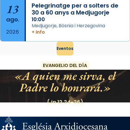
13
Pelegrinatge per a solters de
30 a 60 anys a Medjugorje
ago.
10:00
Medjugorje, Bòsnia i Herzegovina
2026
+ info
Eventos
EVANGELIO DEL DÍA
A quien me sirva, el
Padre lo honrará.
(Jn 12,24-26)