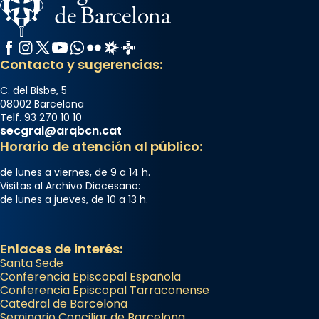
Facebook
Instagram
X / Twitter
YouTube
WhatsApp
Flickr
Radio Estel
Catalunya Cristiana
Contacto y sugerencias:
C. del Bisbe, 5
08002 Barcelona
Telf. 93 270 10 10
secgral@arqbcn.cat
Horario de atención al público:
de lunes a viernes, de 9 a 14 h.
Visitas al Archivo Diocesano:
de lunes a jueves, de 10 a 13 h.
Enlaces de interés:
Santa Sede
Conferencia Episcopal Española
Conferencia Episcopal Tarraconense
Catedral de Barcelona
Seminario Conciliar de Barcelona