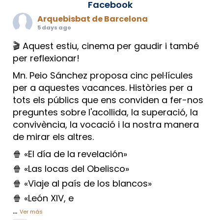
Facebook
Arquebisbat de Barcelona
5 days ago
🎬 Aquest estiu, cinema per gaudir i també
per reflexionar!
Mn. Peio Sánchez proposa cinc pel·lícules
per a aquestes vacances. Històries per a
tots els públics que ens conviden a fer-nos
preguntes sobre l'acollida, la superació, la
convivència, la vocació i la nostra manera
de mirar els altres.
🍿 «El día de la revelación»
🍿 «Las locas del Obelisco»
🍿 «Viaje al país de los blancos»
🍿 «León XIV, e
...
Ver más