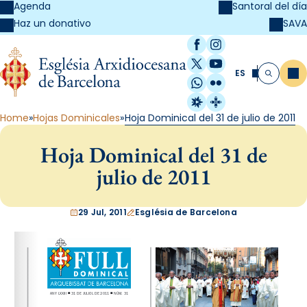
Agenda
Santoral del día
SAVA
Haz un donativo
Facebook
Instagram
X / Twitter
YouTube
ES
Me
Buscar
WhatsApp
Flickr
Radio Estel
Catalunya Cristi
Home
Hojas Dominicales
Hoja Dominical del 31 de julio de 2011
Hoja Dominical del 31 de
julio de 2011
29 Jul, 2011
Església de Barcelona