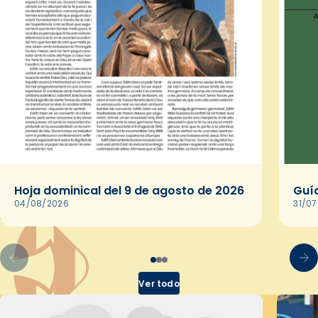
Hoja dominical del 9 de agosto de 2026
Guía
04/08/2026
31/0
Ver todo