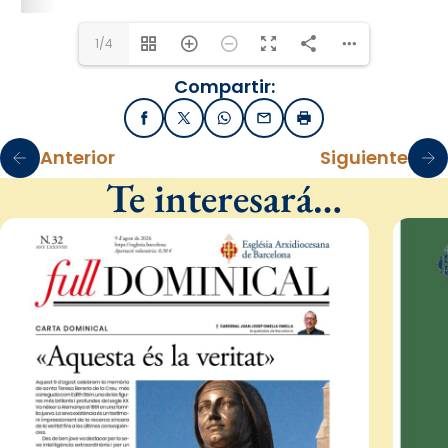
1/4
Compartir:
Facebook
X / Twitter
WhatsApp
Email
Imprimir
Anterior
Siguiente
Te interesará…