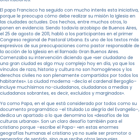
El papa Francisco ha seguido con mucho interés esta iniciativa,
porque le preocupa cómo debe realizar su misión la Iglesia en
las ciudades actuales. Dos hechos, entre muchos otros, lo
ponen en evidencia. Siendo todavía arzobispo de Buenos Aires,
el 25 de agosto de 2011, habló a los participantes en el primer
Congreso regional de Pastoral Urbana. Es uno de los textos más
expresivos de sus preocupaciones como pastor responsable de
la acción de la Iglesia en el llamado Gran Buenos Aires.
Comenzaba su intervención diciendo que «ser ciudadano de
una gran ciudad es algo muy complejo hoy en día, ya que los
vínculos de raza, historia y cultura no son homogéneos y los
derechos civiles no son plenamente compartidos por todos los
habitantes». La ciudad moderna –decía el cardenal Bergoglio–
incluye muchísimos no-ciudadanos, ciudadanos a medias y
ciudadanos sobrantes, es decir, excluidos y marginados».
Ya como Papa, en el que está considerado por todos como su
documento programático –el titulado La alegría del Evangelio–,
dedica un apartado a lo que denomina los «desafíos de las
culturas urbanas». Son un claro desafío también para el
cristiano porque –escribe el Papa– «en estas enormes
geografías humanas el cristiano ya no suele ser promotor o
generador de sentido, sino que recibe otros lenguajes,