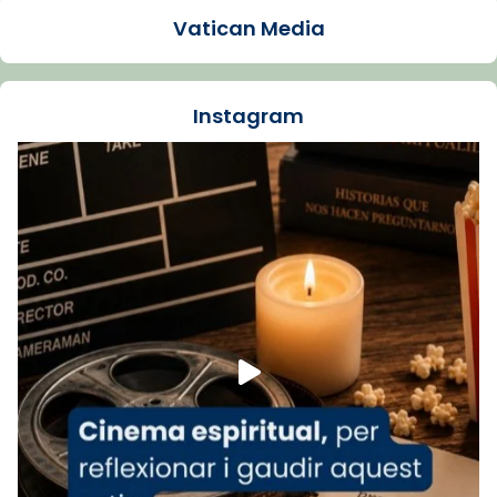
presidit aquest 27 de juliol la missa de Les
Vatican Media
Santes de Mataró.
🔗
tinyurl.com/cvu5jmbk
📸 J. Merino
Instagram
Foto
View on Facebook
·
Share
Arquebisbat de Barcelona
is at Catedral
de Barcelona.
1 week ago
Aquest dilluns, 27 de juliol, ha tingut lloc la
missa d’acció de gràcies en agraïment al
comitè organitzador de la visita apostòlica
del Sant Pare Lleó XIV a Barcelona, i als
col·laboradors, a la Catedral de Barcelona.
L’arquebisbe de Barcelona, el cardenal Joan