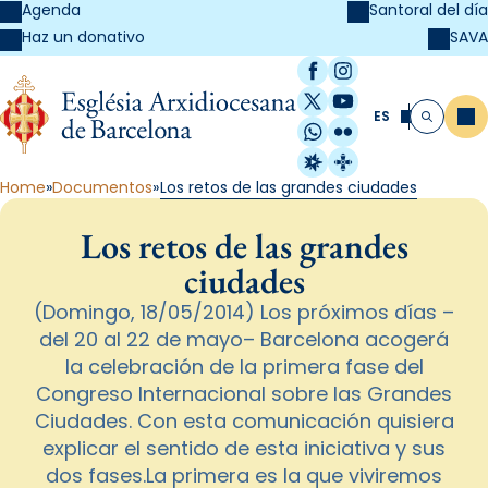
Agenda
Santoral del día
SAVA
Haz un donativo
Facebook
Instagram
X / Twitter
YouTube
ES
Me
Buscar
WhatsApp
Flickr
Radio Estel
Catalunya Cristi
Home
Documentos
Los retos de las grandes ciudades
Los retos de las grandes
ciudades
(Domingo, 18/05/2014) Los próximos días –
del 20 al 22 de mayo– Barcelona acogerá
la celebración de la primera fase del
Congreso Internacional sobre las Grandes
Ciudades. Con esta comunicación quisiera
explicar el sentido de esta iniciativa y sus
dos fases.La primera es la que viviremos