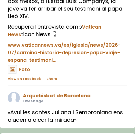
dos mesos, a l'Estadi Lluís Companys, la
jove va fer arribar el seu testimoni al papa
Lleó XIV.
Recupera l'entrevista comp
Vatican
tican News 👇
News
www.vaticannews.va/es/iglesia/news/2026-
07/carmina-historia-depresion-papa-viaje-
espana-testimoni...
Foto
View on Facebook
·
Share
Arquebisbat de Barcelona
1 week ago
«Avui les santes Juliana i Semproniana ens
ajuden a alçar la mirada»
Mons. Sergi Gordo, bisbe de Tortosa, ha