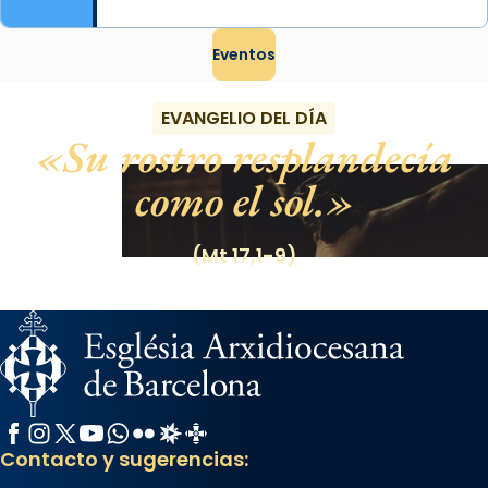
Eventos
EVANGELIO DEL DÍA
Su rostro resplandecía
como el sol.
(Mt 17,1-9)
Facebook
Instagram
X / Twitter
YouTube
WhatsApp
Flickr
Radio Estel
Catalunya Cristiana
Contacto y sugerencias: