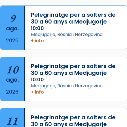
que les santes són filles de l’antiga Iluro.
Mataró en reivindicarà les relíq
9
Pelegrinatge per a solters de
...
30 a 60 anys a Medjugorje
Ver más
ago.
10:00
Foto
Medjugorje, Bòsnia i Herzegovina
View on Facebook
·
Share
2026
+ info
Arquebisbat de Barcelona
2 weeks ago
10
Pelegrinatge per a solters de
Jaume, fill de Zebedeu, és juntament amb el
30 a 60 anys a Medjugorje
seu germà Joan i Pere un dels que
ago.
10:00
acompanyava més de prop Jesús.
Medjugorje, Bòsnia i Herzegovina
2026
+ info
Segons el llibre dels Fets (12,2) fou el primer
apòstol màrtir, decapitat a Jerusalem per
Herodes Agripa (vers l'any 44).
11
Pelegrinatge per a solters de
Patró de Galícia, després de les invasions
30 a 60 anys a Medjugorje
musulmanes fou venerat com a patró dels