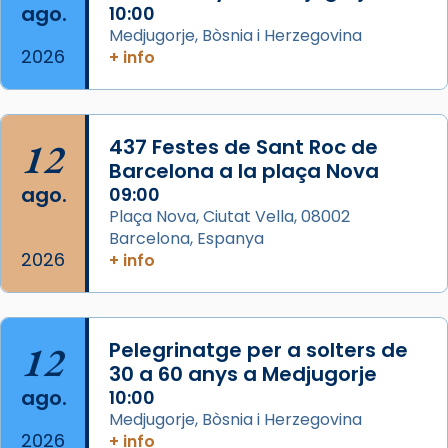
ago.
10:00
Regnes castellans i més tard de tota
Medjugorje, Bòsnia i Herzegovina
Espanya.
2026
+ info
El seu sepulcre a Compostela fou un g
...
Ver más
Foto
12
437 Festes de Sant Roc de
Barcelona a la plaça Nova
View on Facebook
·
Share
ago.
09:00
Plaça Nova, Ciutat Vella, 08002
Barcelona, Espanya
2026
+ info
12
Pelegrinatge per a solters de
30 a 60 anys a Medjugorje
ago.
10:00
Medjugorje, Bòsnia i Herzegovina
2026
+ info