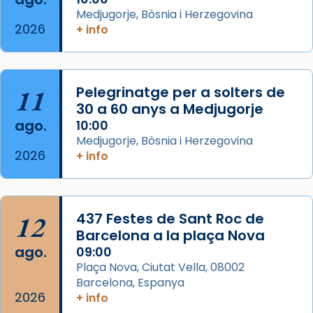
2 weeks ago
Medjugorje, Bòsnia i Herzegovina
2026
Memòria de les santes Juliana i
+ info
Semproniana, verges i màrtirs.
Acompanyant la història de sant Cugat, a
partir de l’Edat Mitjana sorgeix la tradició
11
Pelegrinatge per a solters de
que les santes Juliana (“relatiu a Júlia”) i
30 a 60 anys a Medjugorje
Semproniana (“relatiu a Semprònia =
ago.
10:00
eterna”) són deixebles seves. I l’any 1667, el
Medjugorje, Bòsnia i Herzegovina
2026
+ info
frare Joan Gaspar Roig, afirma en una obra
que les santes són filles de l’antiga Iluro.
Mataró en reivindicarà les relíq
...
Ver más
12
437 Festes de Sant Roc de
Foto
Barcelona a la plaça Nova
ago.
09:00
View on Facebook
·
Share
Plaça Nova, Ciutat Vella, 08002
Barcelona, Espanya
2026
+ info