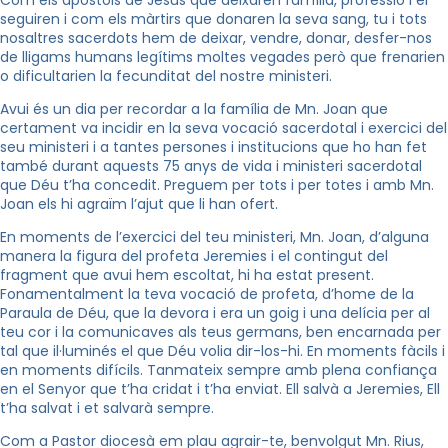
seguiren i com els màrtirs que donaren la seva sang, tu i tots
nosaltres sacerdots hem de deixar, vendre, donar, desfer-nos
de lligams humans legítims moltes vegades però que frenarien
o dificultarien la fecunditat del nostre ministeri.
Avui és un dia per recordar a la família de Mn. Joan que
certament va incidir en la seva vocació sacerdotal i exercici del
seu ministeri i a tantes persones i institucions que ho han fet
també durant aquests 75 anys de vida i ministeri sacerdotal
que Déu t’ha concedit. Preguem per tots i per totes i amb Mn.
Joan els hi agraïm l’ajut que li han ofert.
En moments de l’exercici del teu ministeri, Mn. Joan, d’alguna
manera la figura del profeta Jeremies i el contingut del
fragment que avui hem escoltat, hi ha estat present.
Fonamentalment la teva vocació de profeta, d’home de la
Paraula de Déu, que la devora i era un goig i una delícia per al
teu cor i la comunicaves als teus germans, ben encarnada per
tal que il·luminés el que Déu volia dir-los-hi. En moments fàcils i
en moments difícils. Tanmateix sempre amb plena confiança
en el Senyor que t’ha cridat i t’ha enviat. Ell salvà a Jeremies, Ell
t’ha salvat i et salvarà sempre.
Com a Pastor diocesà em plau agrair-te, benvolgut Mn. Rius,