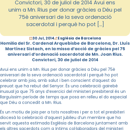
Convictori, 30 de juliol de 2014 Avui ens
unim a Mn. Rius per donar gràcies a Déu pel
75è aniversari de la seva ordenació
sacerdotal i perquè ho pot […]
30 Jul, 2014
Església de Barcelona
Homilia del Sr. Cardenal Arquebisbe de Barcelona, Dr. Lluís
Martínez Sistach, en la missa d’acció de gràcies pel 75
aniversari d’ordenació sacerdotal de Mn. Joan Rius.
Convictori, 30 de juliol de 2014
Avui ens unim a Mn. Rius per donar gràcies a Déu pel 75è
aniversari de la seva ordenació sacerdotal i perquè ho pot
celebrar amb joia, amb salut i ben conscient d’aquest do
preuat que ha rebut del Senyor. És una celebració gairebé
inusual ja que 75 anys d’exercici del ministeri presbiteral és un
llarguíssim període de temps que posa en relleu el do especial
que Déu a concedit a Mn. Rius.
És un motiu de joia per a tots nosaltres i per a tot el presbiteri
diocesà la celebració d’aquest jubileu d’un membre que ha
servit aquesta estimada Església de Barcelona juntament amb
els altres sacerdots com a íntims col·laboradors del ministeri