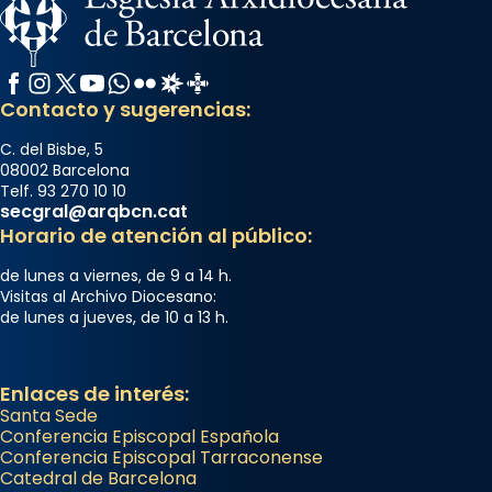
Facebook
Instagram
X / Twitter
YouTube
WhatsApp
Flickr
Radio Estel
Catalunya Cristiana
Contacto y sugerencias:
C. del Bisbe, 5
08002 Barcelona
Telf. 93 270 10 10
secgral@arqbcn.cat
Horario de atención al público:
de lunes a viernes, de 9 a 14 h.
Visitas al Archivo Diocesano:
de lunes a jueves, de 10 a 13 h.
Enlaces de interés:
Santa Sede
Conferencia Episcopal Española
Conferencia Episcopal Tarraconense
Catedral de Barcelona