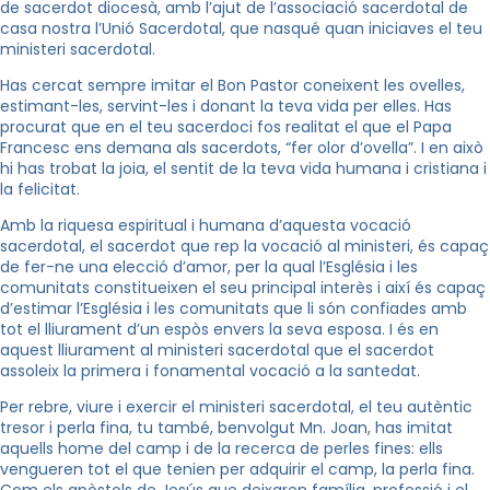
de sacerdot diocesà, amb l’ajut de l’associació sacerdotal de
casa nostra l’Unió Sacerdotal, que nasqué quan iniciaves el teu
ministeri sacerdotal.
Has cercat sempre imitar el Bon Pastor coneixent les ovelles,
estimant-les, servint-les i donant la teva vida per elles. Has
procurat que en el teu sacerdoci fos realitat el que el Papa
Francesc ens demana als sacerdots, “fer olor d’ovella”. I en això
hi has trobat la joia, el sentit de la teva vida humana i cristiana i
la felicitat.
Amb la riquesa espiritual i humana d’aquesta vocació
sacerdotal, el sacerdot que rep la vocació al ministeri, és capaç
de fer-ne una elecció d’amor, per la qual l’Església i les
comunitats constitueixen el seu principal interès i així és capaç
d’estimar l’Església i les comunitats que li són confiades amb
tot el lliurament d’un espòs envers la seva esposa. I és en
aquest lliurament al ministeri sacerdotal que el sacerdot
assoleix la primera i fonamental vocació a la santedat.
Per rebre, viure i exercir el ministeri sacerdotal, el teu autèntic
tresor i perla fina, tu també, benvolgut Mn. Joan, has imitat
aquells home del camp i de la recerca de perles fines: ells
vengueren tot el que tenien per adquirir el camp, la perla fina.
Com els apòstols de Jesús que deixaren família, professió i el