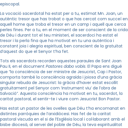
episcopal.
La vocació sacerdotal ha estat per a tu, estimat Mn. Joan, un
autèntic tresor que has trobat o que has cercat com succeí en
aquell home que troba el tresor en un camp i aquell que cerca
perles fines. Per a tu, en el moment de ser conscient de la crida
de Déu i durant tot el teu ministeri, el sacerdoci ha estat el
tresor i la perla fina que ha motivat en tu una autèntica i
constant joia i alegria espiritual, ben conscient de la gratuïtat
d’aquest do que el Senyor t’ha fet.
Tots els sacerdots recorden aquestes paraules de Sant Joan
Pau II, en el document
Pastores dabo vobis
. El Papa ens digué
que “la consciència de ser ministre de Jesucrist, Cap i Pastor,
comporta també la consciència agraïda i joiosa d’una gràcia
singular rebuda de Jesucrist: la gràcia d’haver estat escollit
gratuïtament pel Senyor com ‘instrument viu’ de l’obra de
Salvació”. Aquesta consciència ha motivat en tu, sacerdot, la
caritat pastoral, el sentir-te i viure com Jesucrist Bon Pastor.
Has estat un pastor de les ovelles que Déu t’ha encomanat en
distintes parròquies de l’arxidiòcesi. Has fet de la caritat
pastoral viscuda en el si de l’Església local i col·laborant amb el
bisbe diocesà, al servei del poble de Déu, la teva espiritualitat