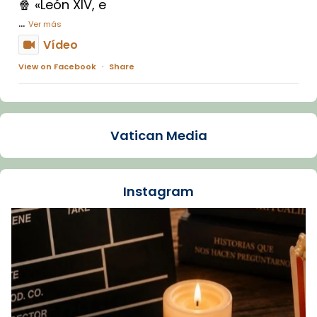
🍿 «León XIV, e
...
Ver más
Vídeo
View on Facebook
·
Share
Arquebisbat de Barcelona
1 week ago
Vatican Media
La Carmina va patir depressió. Fa gairebé
dos mesos, a l'Estadi Lluís Companys, la
jove va fer arribar el seu testimoni al papa
Instagram
Lleó XIV.
Recupera l'entrevista comp
Vatican
tican News 👇
News
www.vaticannews.va/es/iglesia/news/2026-
07/carmina-historia-depresion-papa-viaje-
espana-testimoni...