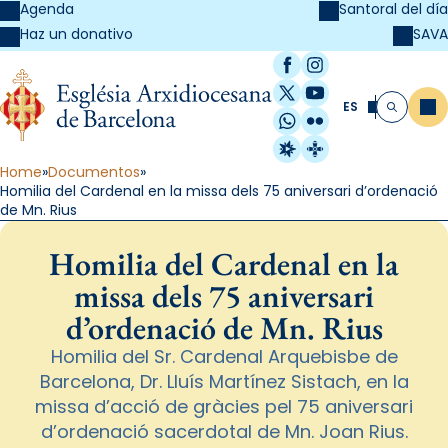
Agenda
Santoral del día
SAVA
Haz un donativo
Facebook
Instagram
X / Twitter
YouTube
ES
Me
Buscar
WhatsApp
Flickr
Radio Estel
Catalunya Cristi
Home
Documentos
Homilia del Cardenal en la missa dels 75 aniversari d’ordenació
de Mn. Rius
Homilia del Cardenal en la
missa dels 75 aniversari
d’ordenació de Mn. Rius
Homilia del Sr. Cardenal Arquebisbe de
Barcelona, Dr. Lluís Martínez Sistach, en la
missa d’acció de gràcies pel 75 aniversari
d’ordenació sacerdotal de Mn. Joan Rius.