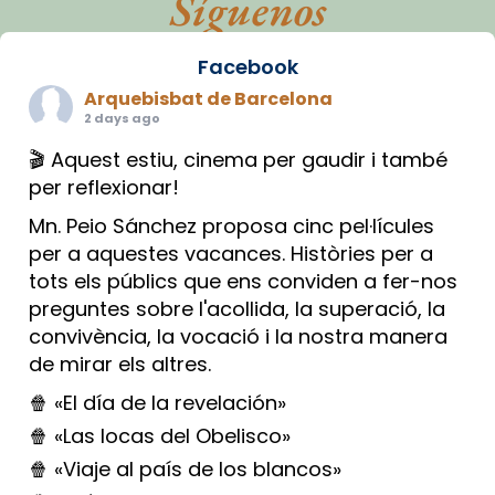
Síguenos
Facebook
Arquebisbat de Barcelona
2 days ago
🎬 Aquest estiu, cinema per gaudir i també
per reflexionar!
Mn. Peio Sánchez proposa cinc pel·lícules
per a aquestes vacances. Històries per a
tots els públics que ens conviden a fer-nos
preguntes sobre l'acollida, la superació, la
convivència, la vocació i la nostra manera
de mirar els altres.
🍿 «El día de la revelación»
🍿 «Las locas del Obelisco»
🍿 «Viaje al país de los blancos»