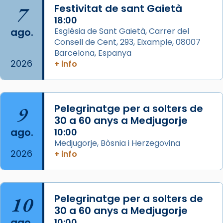
Arquebisbat de Barcelona
is at Catedral
7
Festivitat de sant Gaietà
de Barcelona.
2 weeks ago
18:00
ago.
Església de Sant Gaietà, Carrer del
Aquest dilluns, 27 de juliol, ha tingut lloc la
Consell de Cent, 293, Eixample, 08007
missa d’acció de gràcies en agraïment al
Barcelona, Espanya
comitè organitzador de la visita apostòlica
2026
+ info
del Sant Pare Lleó XIV a Barcelona, i als
col·laboradors, a la Catedral de Barcelona.
L’arquebisbe de Barcelona, el cardenal Joan
9
Pelegrinatge per a solters de
Josep Omella, ha presidit la missa i l’ha
30 a 60 anys a Medjugorje
concelebrat el bisbe auxiliar de Barcelona,
ago.
10:00
Mons. David Abadías.
Medjugorje, Bòsnia i Herzegovina
2026
+ info
📸 Dr. G. Simón
Foto
View on Facebook
·
Share
10
Pelegrinatge per a solters de
30 a 60 anys a Medjugorje
Arquebisbat de Barcelona
ago.
10:00