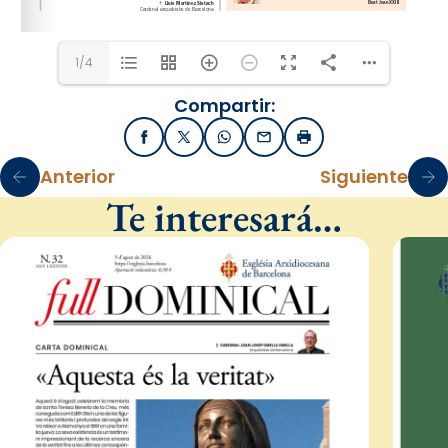
1/4
Compartir:
Facebook
X / Twitter
WhatsApp
Email
Imprimir
Anterior
Siguiente
Te interesará…