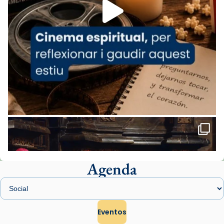
missa d’acció de gràcies en agraïment al
comitè organitzador de la visita apostòlica
del Sant Pare Lleó XIV a Barcelona, i als
col·laboradors, a la Catedral de Barcelona.
L’arquebisbe de Barcelona, el cardenal Joan
Josep Omella, ha presidit la missa i l’ha
concelebrat el bisbe auxiliar de Barcelona,
Mons. David Abadías.
📸 Dr. G. Simón
Foto
View on Facebook
·
Share
Agenda
Arquebisbat de Barcelona
1 week ago
Memòria de les santes Juliana i
Semproniana, verges i màrtirs.
Eventos