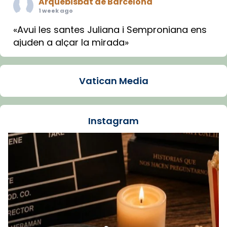
Arquebisbat de Barcelona
1 week ago
«Avui les santes Juliana i Semproniana ens
ajuden a alçar la mirada»
Mons. Sergi Gordo, bisbe de Tortosa, ha
presidit aquest 27 de juliol la missa de Les
Vatican Media
Santes de Mataró.
🔗
tinyurl.com/cvu5jmbk
📸 J. Merino
Instagram
Foto
View on Facebook
·
Share
Arquebisbat de Barcelona
is at Catedral
de Barcelona.
1 week ago
Aquest dilluns, 27 de juliol, ha tingut lloc la