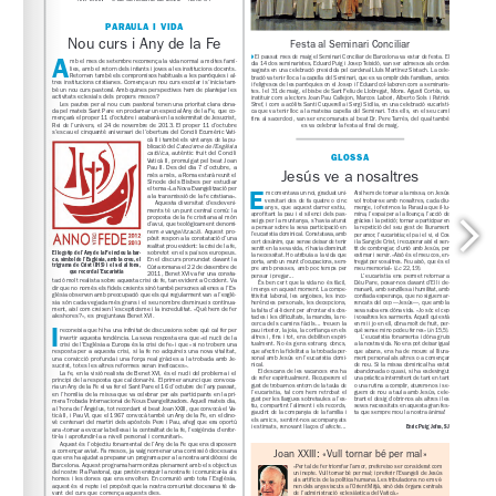
www.uic.es/admisiones-titulaciones