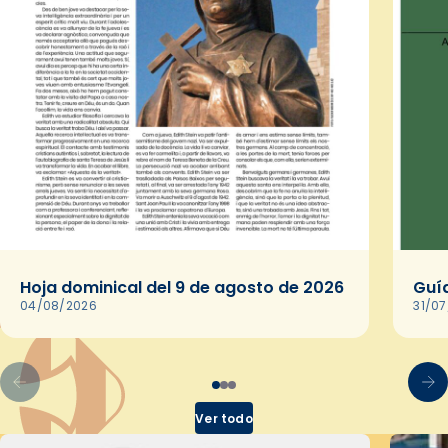
Hoja dominical del 9 de agosto de 2026
Guía
04/08/2026
31/0
Ver todo