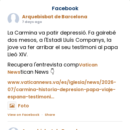
Facebook
Arquebisbat de Barcelona
7 days ago
La Carmina va patir depressió. Fa gairebé
dos mesos, a l'Estadi Lluís Companys, la
jove va fer arribar el seu testimoni al papa
Lleó XIV.
Recupera l'entrevista comp
Vatican
tican News 👇
News
www.vaticannews.va/es/iglesia/news/2026-
07/carmina-historia-depresion-papa-viaje-
espana-testimoni...
Foto
View on Facebook
·
Share