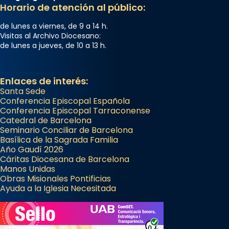
Horario de atención al público:
Segons el llibre dels Fets (12,2) fou el primer
apòstol màrtir, decapitat a Jerusalem per
de lunes a viernes, de 9 a 14 h.
Herodes Agripa (vers l'any 44).
Visitas al Archivo Diocesano:
de lunes a jueves, de 10 a 13 h.
Patró de Galícia, després de les invasions
musulmanes fou venerat com a patró dels
Regnes castellans i més tard de tota
Enlaces de interés:
Santa Sede
Espanya.
Conferencia Episcopal Española
El seu sepulcre a Compostela fou un g
Conferencia Episcopal Tarraconense
Catedral de Barcelona
...
Ver más
Seminario Conciliar de Barcelona
Foto
Basílica de la Sagrada Familia
Año Gaudí 2026
View on Facebook
·
Share
Cáritas Diocesana de Barcelona
Manos Unidas
Obras Misionales Pontificias
Ayuda a la Iglesia Necesitada