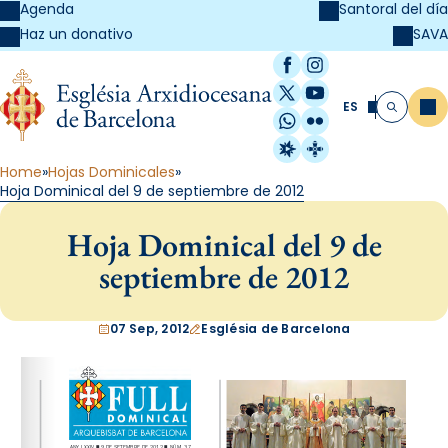
Agenda
Santoral del día
SAVA
Haz un donativo
Facebook
Instagram
X / Twitter
YouTube
ES
Me
Buscar
WhatsApp
Flickr
Radio Estel
Catalunya Cristi
Home
Hojas Dominicales
Hoja Dominical del 9 de septiembre de 2012
Hoja Dominical del 9 de
septiembre de 2012
07 Sep, 2012
Església de Barcelona