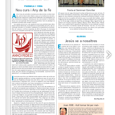
www.uic.es/admisiones-titulaciones