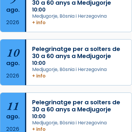
30 a 60 anys a Medjugorje
2 weeks ago
ago.
10:00
Aquest dilluns, 27 de juliol, ha tingut lloc la
Medjugorje, Bòsnia i Herzegovina
missa d’acció de gràcies en agraïment al
2026
+ info
comitè organitzador de la visita apostòlica
del Sant Pare Lleó XIV a Barcelona, i als
col·laboradors, a la Catedral de Barcelona.
10
Pelegrinatge per a solters de
L’arquebisbe de Barcelona, el cardenal Joan
30 a 60 anys a Medjugorje
Josep Omella, ha presidit la missa i l’ha
ago.
10:00
concelebrat el bisbe auxiliar de Barcelona,
Medjugorje, Bòsnia i Herzegovina
Mons. David Abadías.
2026
+ info
📸 Dr. G. Simón
Foto
11
Pelegrinatge per a solters de
View on Facebook
·
Share
30 a 60 anys a Medjugorje
ago.
10:00
Arquebisbat de Barcelona
Medjugorje, Bòsnia i Herzegovina
2 weeks ago
2026
+ info