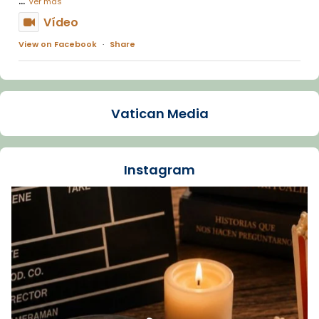
Ver más
Vídeo
View on Facebook
·
Share
Arquebisbat de Barcelona
1 week ago
Vatican Media
La Carmina va patir depressió. Fa gairebé
dos mesos, a l'Estadi Lluís Companys, la
jove va fer arribar el seu testimoni al papa
Instagram
Lleó XIV.
Recupera l'entrevista comp
Vatican
tican News 👇
News
www.vaticannews.va/es/iglesia/news/2026-
07/carmina-historia-depresion-papa-viaje-
espana-testimoni...
Foto