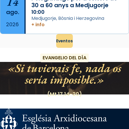
14
30 a 60 anys a Medjugorje
ago.
10:00
Medjugorje, Bòsnia i Herzegovina
2026
+ info
Eventos
EVANGELIO DEL DÍA
Si tuvierais fe, nada os
sería imposible.
(Mt 17,14-20)