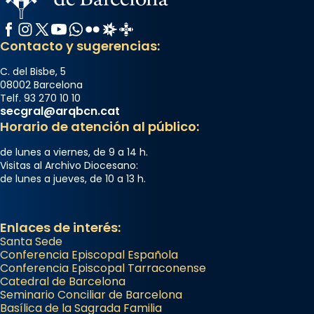
Facebook
Instagram
X / Twitter
YouTube
WhatsApp
Flickr
Radio Estel
Catalunya Cristiana
Contacto y sugerencias:
C. del Bisbe, 5
08002 Barcelona
Telf. 93 270 10 10
secgral@arqbcn.cat
Horario de atención al público:
de lunes a viernes, de 9 a 14 h.
Visitas al Archivo Diocesano:
de lunes a jueves, de 10 a 13 h.
Enlaces de interés:
Santa Sede
Conferencia Episcopal Española
Conferencia Episcopal Tarraconense
Catedral de Barcelona
Seminario Conciliar de Barcelona
Basílica de la Sagrada Familia