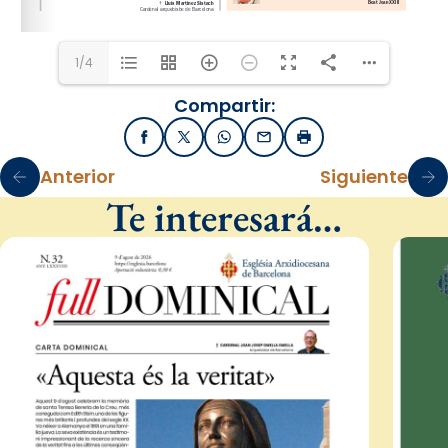
1/4
Compartir:
Facebook
X / Twitter
WhatsApp
Email
Imprimir
Anterior
Siguiente
Te interesará…