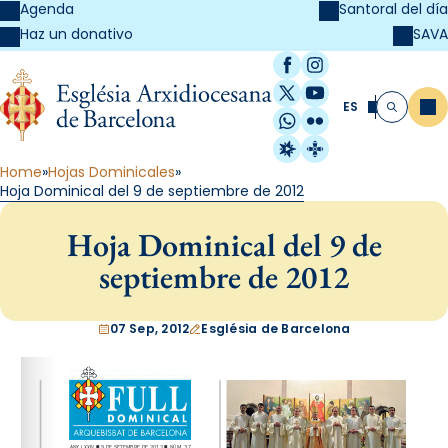
Agenda
Santoral del día
SAVA
Haz un donativo
Facebook
Instagram
X / Twitter
YouTube
ES
Me
Buscar
WhatsApp
Flickr
Radio Estel
Catalunya Cristi
Home
Hojas Dominicales
Hoja Dominical del 9 de septiembre de 2012
Hoja Dominical del 9 de
septiembre de 2012
07 Sep, 2012
Església de Barcelona