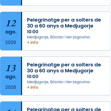
Memòria de les santes Juliana i
Semproniana, verges i màrtirs.
Acompanyant la història de sant Cugat, a
12
Pelegrinatge per a solters de
partir de l’Edat Mitjana sorgeix la tradició
30 a 60 anys a Medjugorje
que les santes Juliana (“relatiu a Júlia”) i
ago.
10:00
Semproniana (“relatiu a Semprònia =
Medjugorje, Bòsnia i Herzegovina
eterna”) són deixebles seves. I l’any 1667, el
2026
+ info
frare Joan Gaspar Roig, afirma en una obra
que les santes són filles de l’antiga Iluro.
Mataró en reivindicarà les relíq
13
Pelegrinatge per a solters de
...
Ver más
30 a 60 anys a Medjugorje
Foto
ago.
10:00
Medjugorje, Bòsnia i Herzegovina
View on Facebook
·
Share
2026
+ info
Pelegrinatge per a solters de