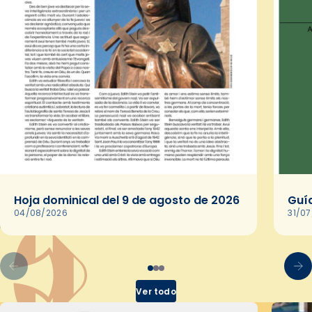
Hoja dominical del 9 de agosto de 2026
Guía
04/08/2026
31/0
Ver todo