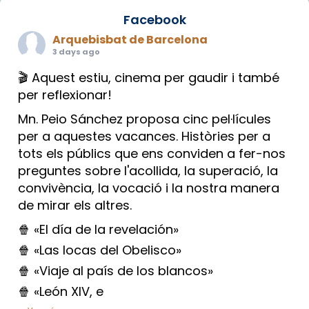
Facebook
Arquebisbat de Barcelona
3 days ago
🎬 Aquest estiu, cinema per gaudir i també
per reflexionar!
Mn. Peio Sánchez proposa cinc pel·lícules
per a aquestes vacances. Històries per a
tots els públics que ens conviden a fer-nos
preguntes sobre l'acollida, la superació, la
convivència, la vocació i la nostra manera
de mirar els altres.
🍿 «El día de la revelación»
🍿 «Las locas del Obelisco»
🍿 «Viaje al país de los blancos»
🍿 «León XIV, e
...