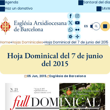
Agenda
Santoral del día
SAVA
Haz un donativo
Facebook
Instagram
X / Twitter
YouTube
ES
Me
Buscar
WhatsApp
Flickr
Radio Estel
Catalunya Cristi
Home
Hojas Dominicales
Hoja Dominical del 7 de junio del 2015
Hoja Dominical del 7 de junio
del 2015
05 Jun, 2015
Església de Barcelona