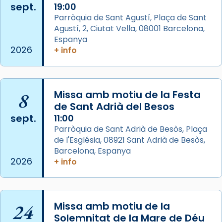
sept.
19:00
Aquest dilluns, 27 de juliol, ha tingut lloc la
Parròquia de Sant Agustí, Plaça de Sant
missa d’acció de gràcies en agraïment al
Agustí, 2, Ciutat Vella, 08001 Barcelona,
comitè organitzador de la visita apostòlica
Espanya
del Sant Pare Lleó XIV a Barcelona, i als
2026
+ info
col·laboradors, a la Catedral de Barcelona.
L’arquebisbe de Barcelona, el cardenal Joan
Josep Omella, ha presidit la missa i l’ha
8
Missa amb motiu de la Festa
concelebrat el bisbe auxiliar de Barcelona,
de Sant Adrià del Besos
Mons. David Abadías.
sept.
11:00
Parròquia de Sant Adrià de Besòs, Plaça
📸 Dr. G. Simón
de l'Església, 08921 Sant Adrià de Besòs,
Foto
Barcelona, Espanya
2026
+ info
View on Facebook
·
Share
Arquebisbat de Barcelona
2 weeks ago
24
Missa amb motiu de la
Memòria de les santes Juliana i
Solemnitat de la Mare de Déu