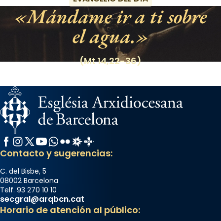
Mándame ir a ti sobre
el agua.
(Mt 14,22-36)
Facebook
Instagram
X / Twitter
YouTube
WhatsApp
Flickr
Radio Estel
Catalunya Cristiana
Contacto y sugerencias:
C. del Bisbe, 5
08002 Barcelona
Telf. 93 270 10 10
secgral@arqbcn.cat
Horario de atención al público: