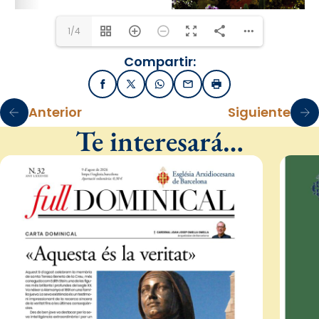
1/4
Compartir:
Facebook
X / Twitter
WhatsApp
Email
Imprimir
Anterior
Siguiente
Te interesará…