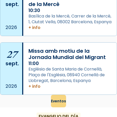
sept.
de la Mercè
Semproniana, verges i màrtirs.
10:30
Acompanyant la història de sant Cugat, a
Basílica de la Mercè, Carrer de la Mercè,
partir de l’Edat Mitjana sorgeix la tradició
1, Ciutat Vella, 08002 Barcelona, Espanya
que les santes Juliana (“relatiu a Júlia”) i
2026
+ info
Semproniana (“relatiu a Semprònia =
eterna”) són deixebles seves. I l’any 1667, el
frare Joan Gaspar Roig, afirma en una obra
27
Missa amb motiu de la
que les santes són filles de l’antiga Iluro.
Jornada Mundial del Migrant
Mataró en reivindicarà les relíq
sept.
11:00
...
Ver más
Església de Santa Maria de Cornellà,
Foto
Plaça de l'Església, 08940 Cornellà de
Llobregat, Barcelona, Espanya
View on Facebook
·
Share
2026
+ info
Eventos
EVANGELIO DEL DÍA