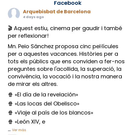
Facebook
Arquebisbat de Barcelona
4 days ago
🎬 Aquest estiu, cinema per gaudir i també
per reflexionar!
Mn. Peio Sánchez proposa cinc pel·lícules
per a aquestes vacances. Històries per a
tots els públics que ens conviden a fer-nos
preguntes sobre l'acollida, la superació, la
convivència, la vocació i la nostra manera
de mirar els altres.
🍿 «El día de la revelación»
🍿 «Las locas del Obelisco»
🍿 «Viaje al país de los blancos»
🍿 «León XIV, e
...
Ver más