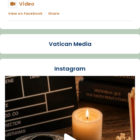
Vídeo
View on Facebook
·
Share
Arquebisbat de Barcelona
1 week ago
Vatican Media
La Carmina va patir depressió. Fa gairebé
dos mesos, a l'Estadi Lluís Companys, la
jove va fer arribar el seu testimoni al papa
Instagram
Lleó XIV.
Recupera l'entrevista comp
Vatican
tican News 👇
News
www.vaticannews.va/es/iglesia/news/2026-
07/carmina-historia-depresion-papa-viaje-
espana-testimoni...
Foto
View on Facebook
·
Share