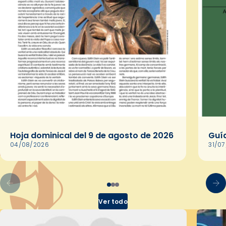
Hoja dominical del 9 de agosto de 2026
Guía
04/08/2026
31/0
Ver todo