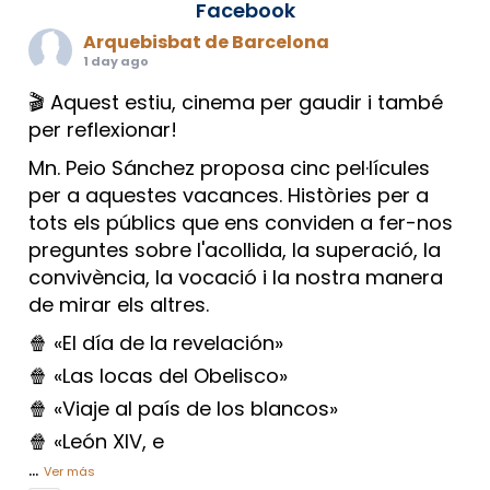
Facebook
Arquebisbat de Barcelona
1 day ago
🎬 Aquest estiu, cinema per gaudir i també
per reflexionar!
Mn. Peio Sánchez proposa cinc pel·lícules
per a aquestes vacances. Històries per a
tots els públics que ens conviden a fer-nos
preguntes sobre l'acollida, la superació, la
convivència, la vocació i la nostra manera
de mirar els altres.
🍿 «El día de la revelación»
🍿 «Las locas del Obelisco»
🍿 «Viaje al país de los blancos»
🍿 «León XIV, e
...
Ver más