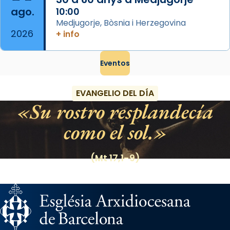
ago.
10:00
Medjugorje, Bòsnia i Herzegovina
2026
+ info
Eventos
EVANGELIO DEL DÍA
Su rostro resplandecía
como el sol.
(Mt 17,1-9)