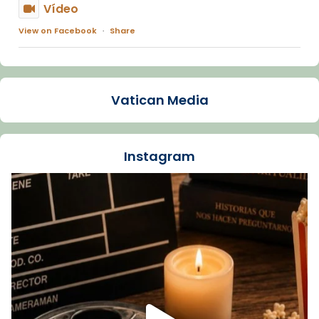
Vídeo
View on Facebook
·
Share
Arquebisbat de Barcelona
1 week ago
Vatican Media
La Carmina va patir depressió. Fa gairebé
dos mesos, a l'Estadi Lluís Companys, la
jove va fer arribar el seu testimoni al papa
Instagram
Lleó XIV.
Recupera l'entrevista comp
Vatican
tican News 👇
News
www.vaticannews.va/es/iglesia/news/2026-
07/carmina-historia-depresion-papa-viaje-
espana-testimoni...
Foto
View on Facebook
·
Share