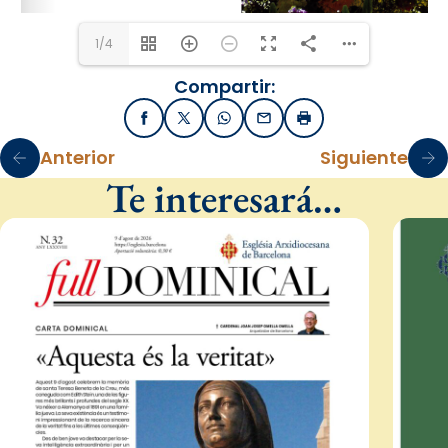
1/4
Compartir:
Facebook
X / Twitter
WhatsApp
Email
Imprimir
Anterior
Siguiente
Te interesará…