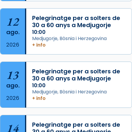
Semproniana, verges i màrtirs.
Acompanyant la història de sant Cugat, a
12
Pelegrinatge per a solters de
partir de l’Edat Mitjana sorgeix la tradició
30 a 60 anys a Medjugorje
que les santes Juliana (“relatiu a Júlia”) i
ago.
10:00
Semproniana (“relatiu a Semprònia =
Medjugorje, Bòsnia i Herzegovina
eterna”) són deixebles seves. I l’any 1667, el
2026
+ info
frare Joan Gaspar Roig, afirma en una obra
que les santes són filles de l’antiga Iluro.
Mataró en reivindicarà les relíq
13
Pelegrinatge per a solters de
...
Ver más
30 a 60 anys a Medjugorje
Foto
ago.
10:00
Medjugorje, Bòsnia i Herzegovina
View on Facebook
·
Share
2026
+ info
14
Pelegrinatge per a solters de
30 a 60 anys a Medjugorje