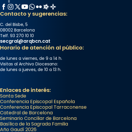
Facebook
Instagram
X / Twitter
YouTube
WhatsApp
Flickr
Radio Estel
Catalunya Cristiana
Contacto y sugerencias:
C. del Bisbe, 5
08002 Barcelona
Telf. 93 270 10 10
secgral@arqbcn.cat
Horario de atención al público:
de lunes a viernes, de 9 a 14 h.
Visitas al Archivo Diocesano:
de lunes a jueves, de 10 a 13 h.
Enlaces de interés:
Santa Sede
Conferencia Episcopal Española
Conferencia Episcopal Tarraconense
Catedral de Barcelona
Seminario Conciliar de Barcelona
Basílica de la Sagrada Familia
Año Gaudí 2026