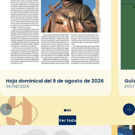
Hoja dominical del 9 de agosto de 2026
Guía
04/08/2026
31/0
Ver todo