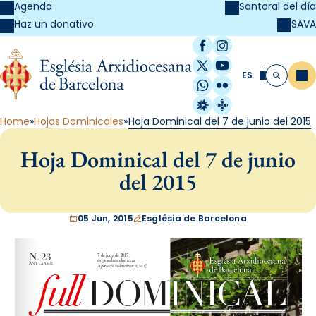
Agenda
Santoral del día
SAVA
Haz un donativo
Facebook
Instagram
X / Twitter
YouTube
ES
Me
Buscar
WhatsApp
Flickr
Radio Estel
Catalunya Cristi
Home
Hojas Dominicales
Hoja Dominical del 7 de junio del 2015
Hoja Dominical del 7 de junio
del 2015
05 Jun, 2015
Església de Barcelona