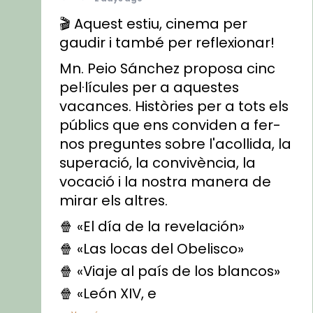
🎬 Aquest estiu, cinema per
gaudir i també per reflexionar!
Mn. Peio Sánchez proposa cinc
pel·lícules per a aquestes
vacances. Històries per a tots els
públics que ens conviden a fer-
nos preguntes sobre l'acollida, la
superació, la convivència, la
vocació i la nostra manera de
mirar els altres.
🍿 «El día de la revelación»
🍿 «Las locas del Obelisco»
🍿 «Viaje al país de los blancos»
🍿 «León XIV, e
...