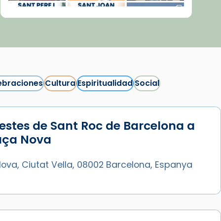
ebraciones
Cultura
Espiritualidad
Social
estes de Sant Roc de Barcelona a
Síguenos en Instagram
laça Nova
Cargar más...
ova, Ciutat Vella, 08002 Barcelona, Espanya