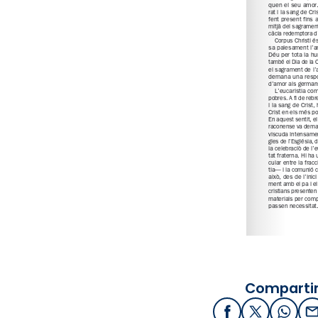
Compartir
Facebook
X / Twitter
What
E