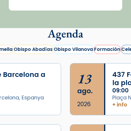
Agenda
mella
Obispo Abadías
Obispo Vilanova
Formación
Cel
e Barcelona a
13
437 F
la p
ago.
09:00
arcelona, Espanya
Plaça N
2026
+ info
/2026-