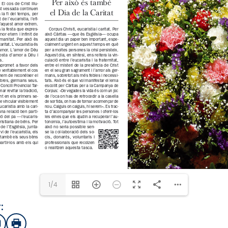
1/4
:
sApp
mail
Imprimir