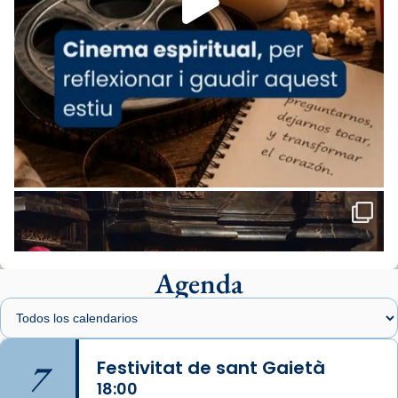
comitè organitzador de la visita apostòlica
del Sant Pare Lleó XIV a Barcelona, i als
col·laboradors, a la Catedral de Barcelona.
L’arquebisbe de Barcelona, el cardenal Joan
Josep Omella, ha presidit la missa i l’ha
concelebrat el bisbe auxiliar de Barcelona,
Mons. David Abadías.
📸 Dr. G. Simón
Foto
View on Facebook
·
Share
Agenda
Arquebisbat de Barcelona
1 week ago
Memòria de les santes Juliana i
Semproniana, verges i màrtirs.
7
Festivitat de sant Gaietà
Acompanyant la història de sant Cugat, a
18:00