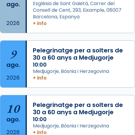
ago.
Església de Sant Gaietà, Carrer del
partir de l’Edat Mitjana sorgeix la tradició
Consell de Cent, 293, Eixample, 08007
que les santes Juliana (“relatiu a Júlia”) i
Barcelona, Espanya
Semproniana (“relatiu a Semprònia =
2026
+ info
eterna”) són deixebles seves. I l’any 1667, el
frare Joan Gaspar Roig, afirma en una obra
que les santes són filles de l’antiga Iluro.
Mataró en reivindicarà les relíq
9
Pelegrinatge per a solters de
...
30 a 60 anys a Medjugorje
Ver más
ago.
10:00
Foto
Medjugorje, Bòsnia i Herzegovina
View on Facebook
·
Share
2026
+ info
Arquebisbat de Barcelona
2 weeks ago
10
Pelegrinatge per a solters de
Jaume, fill de Zebedeu, és juntament amb el
30 a 60 anys a Medjugorje
seu germà Joan i Pere un dels que
ago.
10:00
acompanyava més de prop Jesús.
Medjugorje, Bòsnia i Herzegovina
2026
+ info