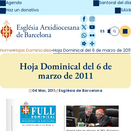
Agenda
Santoral del día
SAVA
Haz un donativo
Facebook
Instagram
X / Twitter
YouTube
ES
Me
Buscar
WhatsApp
Flickr
Radio Estel
Catalunya Cristi
Home
Hojas Dominicales
Hoja Dominical del 6 de marzo de 2011
Hoja Dominical del 6 de
marzo de 2011
04 Mar, 2011
Església de Barcelona