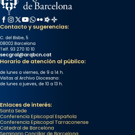
Facebook
Instagram
X / Twitter
YouTube
WhatsApp
Flickr
Radio Estel
Catalunya Cristiana
Contacto y sugerencias:
C. del Bisbe, 5
08002 Barcelona
Telf. 93 270 10 10
secgral@arqbcn.cat
Horario de atención al público:
de lunes a viernes, de 9 a 14 h.
Visitas al Archivo Diocesano:
de lunes a jueves, de 10 a 13 h.
Enlaces de interés:
Santa Sede
Conferencia Episcopal Española
Conferencia Episcopal Tarraconense
Catedral de Barcelona
Seminario Conciliar de Barcelona