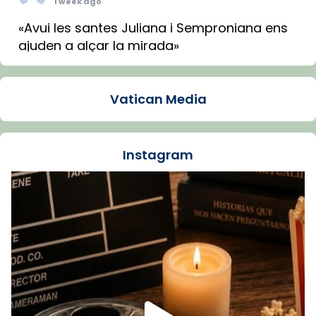
1 week ago
«Avui les santes Juliana i Semproniana ens
ajuden a alçar la mirada»
Mons. Sergi Gordo, bisbe de Tortosa, ha
presidit aquest 27 de juliol la missa de Les
Vatican Media
Santes de Mataró.
🔗
tinyurl.com/cvu5jmbk
📸 J. Merino
Instagram
Foto
View on Facebook
·
Share
Arquebisbat de Barcelona
is at Catedral
de Barcelona.
1 week ago
Aquest dilluns, 27 de juliol, ha tingut lloc la
missa d’acció de gràcies en agraïment al