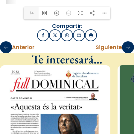
1/4
Compartir:
Facebook
X / Twitter
WhatsApp
Email
Imprimir
Anterior
Siguiente
Te interesará…