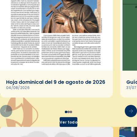
Hoja dominical del 9 de agosto de 2026
Guía
04/08/2026
31/0
Ver todo