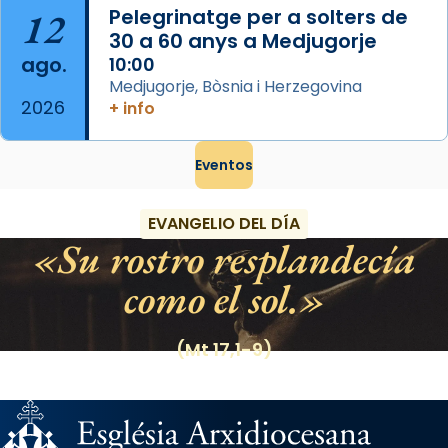
12
Pelegrinatge per a solters de
30 a 60 anys a Medjugorje
ago.
10:00
Medjugorje, Bòsnia i Herzegovina
2026
+ info
Eventos
EVANGELIO DEL DÍA
Su rostro resplandecía
como el sol.
(Mt 17,1-9)