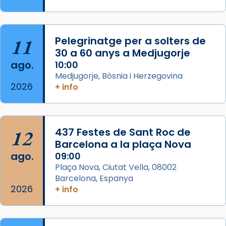
Segons el llibre dels Fets (12,2) fou el primer
apòstol màrtir, decapitat a Jerusalem per
Herodes Agripa (vers l'any 44).
11
Pelegrinatge per a solters de
Patró de Galícia, després de les invasions
30 a 60 anys a Medjugorje
musulmanes fou venerat com a patró dels
ago.
10:00
Regnes castellans i més tard de tota
Medjugorje, Bòsnia i Herzegovina
Espanya.
2026
+ info
El seu sepulcre a Compostela fou un g
...
Ver más
Foto
12
437 Festes de Sant Roc de
Barcelona a la plaça Nova
View on Facebook
·
Share
ago.
09:00
Plaça Nova, Ciutat Vella, 08002
Barcelona, Espanya
2026
+ info