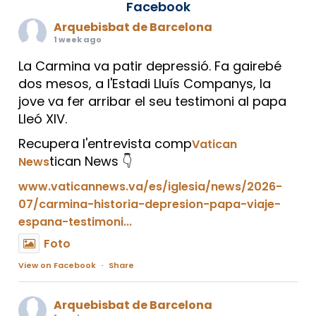
Facebook
Arquebisbat de Barcelona
1 week ago
La Carmina va patir depressió. Fa gairebé
dos mesos, a l'Estadi Lluís Companys, la
jove va fer arribar el seu testimoni al papa
Lleó XIV.
Recupera l'entrevista comp
Vatican
tican News 👇
News
www.vaticannews.va/es/iglesia/news/2026-
07/carmina-historia-depresion-papa-viaje-
espana-testimoni...
Foto
View on Facebook
·
Share
Arquebisbat de Barcelona