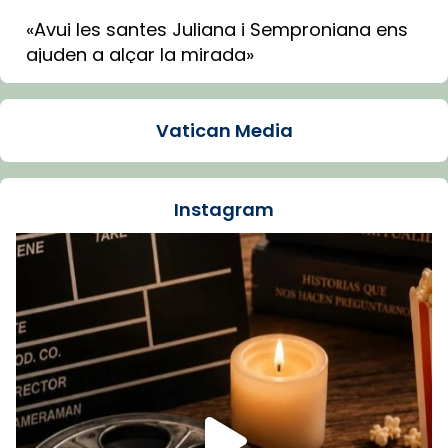
«Avui les santes Juliana i Semproniana ens
ajuden a alçar la mirada»
Mons. Sergi Gordo, bisbe de Tortosa, ha
presidit aquest 27 de juliol la missa de Les
Vatican Media
Santes de Mataró.
🔗
tinyurl.com/cvu5jmbk
📸 J. Merino
Instagram
Foto
View on Facebook
·
Share
Arquebisbat de Barcelona
is at Catedral
de Barcelona.
1 week ago
Aquest dilluns, 27 de juliol, ha tingut lloc la
missa d’acció de gràcies en agraïment al
comitè organitzador de la visita apostòlica