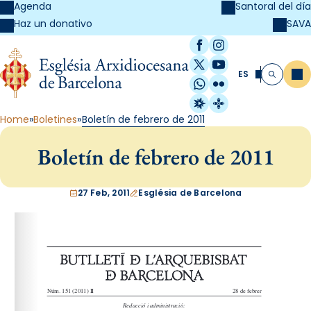
Agenda
Santoral del día
SAVA
Haz un donativo
Facebook
Instagram
X / Twitter
YouTube
ES
Me
Buscar
WhatsApp
Flickr
Radio Estel
Catalunya Cristi
Home
Boletines
Boletín de febrero de 2011
Boletín de febrero de 2011
27 Feb, 2011
Església de Barcelona