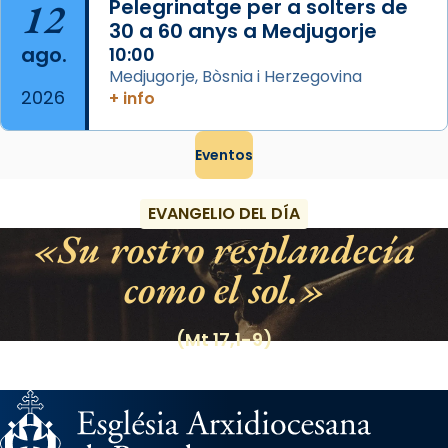
12
Pelegrinatge per a solters de
30 a 60 anys a Medjugorje
ago.
10:00
Medjugorje, Bòsnia i Herzegovina
2026
+ info
Eventos
EVANGELIO DEL DÍA
Su rostro resplandecía
como el sol.
(Mt 17,1-9)