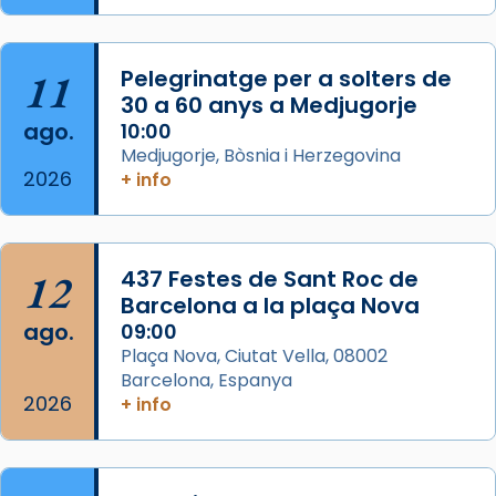
apòstol màrtir, decapitat a Jerusalem per
Herodes Agripa (vers l'any 44).
11
Pelegrinatge per a solters de
Patró de Galícia, després de les invasions
30 a 60 anys a Medjugorje
musulmanes fou venerat com a patró dels
ago.
10:00
Regnes castellans i més tard de tota
Medjugorje, Bòsnia i Herzegovina
Espanya.
2026
+ info
El seu sepulcre a Compostela fou un g
...
Ver más
Foto
12
437 Festes de Sant Roc de
Barcelona a la plaça Nova
View on Facebook
·
Share
ago.
09:00
Plaça Nova, Ciutat Vella, 08002
Barcelona, Espanya
2026
+ info