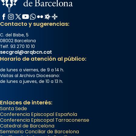
Facebook
Instagram
X / Twitter
YouTube
WhatsApp
Flickr
Radio Estel
Catalunya Cristiana
Contacto y sugerencias:
C. del Bisbe, 5
08002 Barcelona
Telf. 93 270 10 10
secgral@arqbcn.cat
Horario de atención al público:
de lunes a viernes, de 9 a 14 h.
Visitas al Archivo Diocesano:
de lunes a jueves, de 10 a 13 h.
Enlaces de interés:
Santa Sede
Conferencia Episcopal Española
Conferencia Episcopal Tarraconense
Catedral de Barcelona
Seminario Conciliar de Barcelona