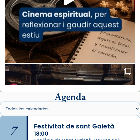
del Sant Pare Lleó XIV a Barcelona, i als
col·laboradors, a la Catedral de Barcelona.
L’arquebisbe de Barcelona, el cardenal Joan
Josep Omella, ha presidit la missa i l’ha
concelebrat el bisbe auxiliar de Barcelona,
Mons. David Abadías.
📸 Dr. G. Simón
Foto
View on Facebook
·
Share
Agenda
Arquebisbat de Barcelona
2 weeks ago
Memòria de les santes Juliana i
Semproniana, verges i màrtirs.
7
Festivitat de sant Gaietà
Acompanyant la història de sant Cugat, a
18:00