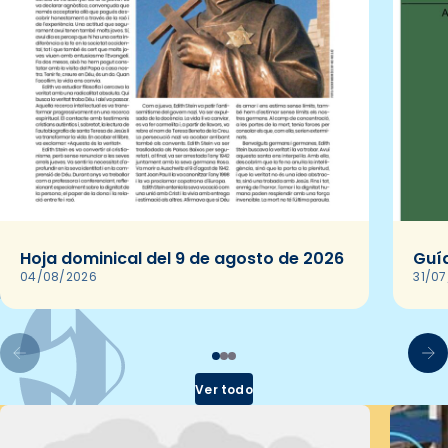
Hoja dominical del 9 de agosto de 2026
Guía
04/08/2026
31/0
Ver todo