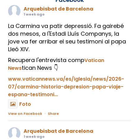
Arquebisbat de Barcelona
1 week ago
La Carmina va patir depressió. Fa gairebé
dos mesos, a l'Estadi Lluís Companys, la
jove va fer arribar el seu testimoni al papa
Lleó XIV.
Recupera l'entrevista comp
Vatican
tican News 👇
News
www.vaticannews.va/es/iglesia/news/2026-
07/carmina-historia-depresion-papa-viaje-
espana-testimoni...
Foto
View on Facebook
·
Share
Arquebisbat de Barcelona
1 week ago