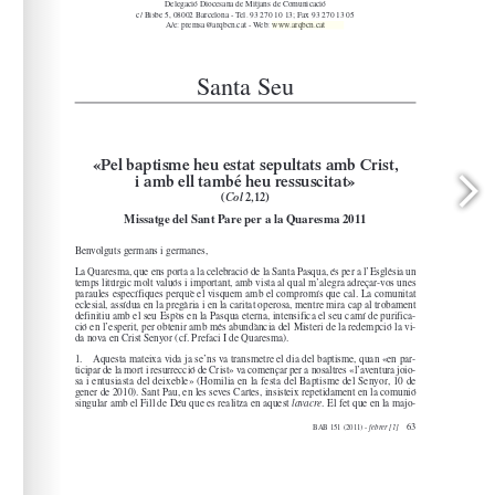
www.arqbcn.cat
arqbcn.cat - Web: 