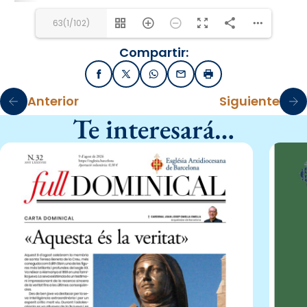
63(1/102)
Compartir:
Facebook
X / Twitter
WhatsApp
Email
Imprimir
Anterior
Siguiente
Te interesará…