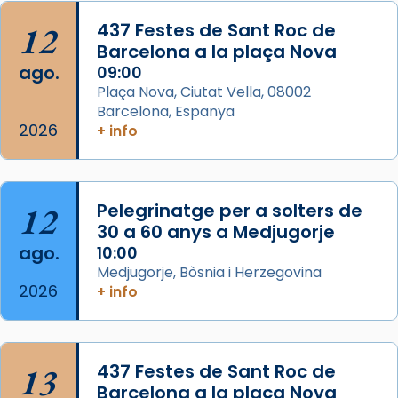
Acompanyant la història de sant Cugat, a
12
437 Festes de Sant Roc de
partir de l’Edat Mitjana sorgeix la tradició
Barcelona a la plaça Nova
que les santes Juliana (“relatiu a Júlia”) i
ago.
09:00
Semproniana (“relatiu a Semprònia =
Plaça Nova, Ciutat Vella, 08002
eterna”) són deixebles seves. I l’any 1667, el
Barcelona, Espanya
2026
frare Joan Gaspar Roig, afirma en una obra
+ info
que les santes són filles de l’antiga Iluro.
Mataró en reivindicarà les relíq
...
Ver más
12
Pelegrinatge per a solters de
Foto
30 a 60 anys a Medjugorje
ago.
10:00
View on Facebook
·
Share
Medjugorje, Bòsnia i Herzegovina
2026
+ info
13
437 Festes de Sant Roc de
Barcelona a la plaça Nova