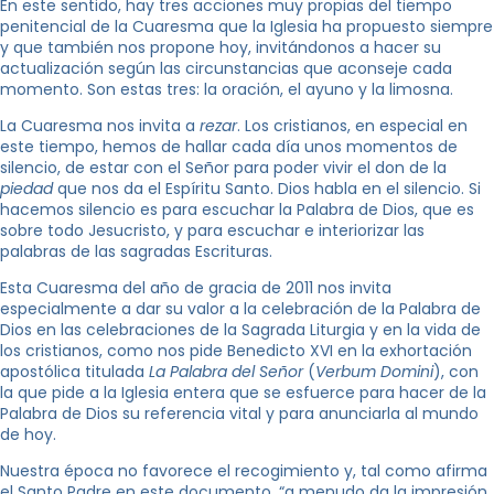
En este sentido, hay tres acciones muy propias del tiempo
penitencial de la Cuaresma que la Iglesia ha propuesto siempre
y que también nos propone hoy, invitándonos a hacer su
actualización según las circunstancias que aconseje cada
momento. Son estas tres: la oración, el ayuno y la limosna.
La Cuaresma nos invita a
rezar
. Los cristianos, en especial en
este tiempo, hemos de hallar cada día unos momentos de
silencio, de estar con el Señor para poder vivir el don de la
piedad
que nos da el Espíritu Santo. Dios habla en el silencio. Si
hacemos silencio es para escuchar la Palabra de Dios, que es
sobre todo Jesucristo, y para escuchar e interiorizar las
palabras de las sagradas Escrituras.
Esta Cuaresma del año de gracia de 2011 nos invita
especialmente a dar su valor a la celebración de la Palabra de
Dios en las celebraciones de la Sagrada Liturgia y en la vida de
los cristianos, como nos pide Benedicto XVI en la exhortación
apostólica titulada
La Palabra del Señor
(
Verbum Domini
), con
la que pide a la Iglesia entera que se esfuerce para hacer de la
Palabra de Dios su referencia vital y para anunciarla al mundo
de hoy.
Nuestra época no favorece el recogimiento y, tal como afirma
el Santo Padre en este documento, “a menudo da la impresión