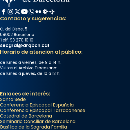
Facebook
Instagram
X / Twitter
YouTube
WhatsApp
Flickr
Radio Estel
Catalunya Cristiana
Contacto y sugerencias:
C. del Bisbe, 5
08002 Barcelona
Telf. 93 270 10 10
secgral@arqbcn.cat
Horario de atención al público:
de lunes a viernes, de 9 a 14 h.
Visitas al Archivo Diocesano:
de lunes a jueves, de 10 a 13 h.
Enlaces de interés:
Santa Sede
Conferencia Episcopal Española
Conferencia Episcopal Tarraconense
Catedral de Barcelona
Seminario Conciliar de Barcelona
Basílica de la Sagrada Familia