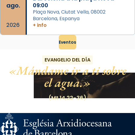
ago.
09:00
Plaça Nova, Ciutat Vella, 08002
Barcelona, Espanya
2026
+ info
Eventos
EVANGELIO DEL DÍA
Mándame ir a ti sobre
el agua.
(Mt 14,22-36)