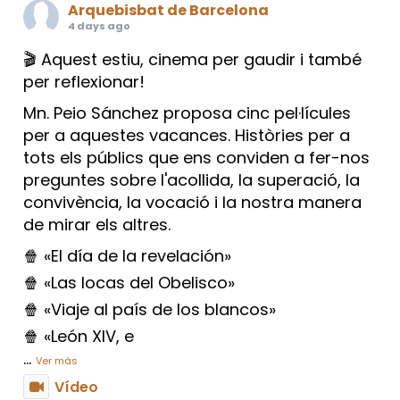
Arquebisbat de Barcelona
4 days ago
🎬 Aquest estiu, cinema per gaudir i també
per reflexionar!
Mn. Peio Sánchez proposa cinc pel·lícules
per a aquestes vacances. Històries per a
tots els públics que ens conviden a fer-nos
preguntes sobre l'acollida, la superació, la
convivència, la vocació i la nostra manera
de mirar els altres.
🍿 «El día de la revelación»
🍿 «Las locas del Obelisco»
🍿 «Viaje al país de los blancos»
🍿 «León XIV, e
...
Ver más
Vídeo