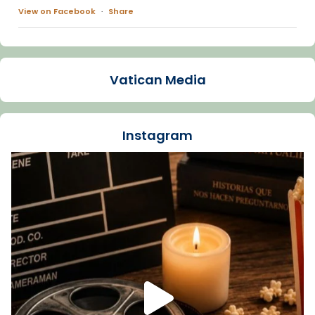
View on Facebook
·
Share
Arquebisbat de Barcelona
1 week ago
Vatican Media
La Carmina va patir depressió. Fa gairebé
dos mesos, a l'Estadi Lluís Companys, la
jove va fer arribar el seu testimoni al papa
Instagram
Lleó XIV.
Recupera l'entrevista comp
Vatican
tican News 👇
News
www.vaticannews.va/es/iglesia/news/2026-
07/carmina-historia-depresion-papa-viaje-
espana-testimoni...
Foto
View on Facebook
·
Share