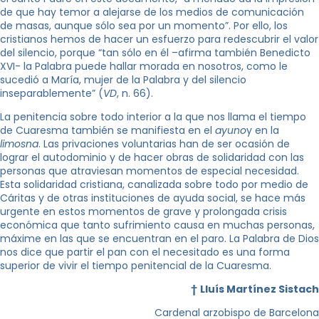
de que hay temor a alejarse de los medios de comunicación
de masas, aunque sólo sea por un momento”. Por ello, los
cristianos hemos de hacer un esfuerzo para redescubrir el valor
del silencio, porque “tan sólo en él –afirma también Benedicto
XVI- la Palabra puede hallar morada en nosotros, como le
sucedió a María, mujer de la Palabra y del silencio
inseparablemente” (
VD
, n. 66).
La penitencia sobre todo interior a la que nos llama el tiempo
de Cuaresma también se manifiesta en el
ayuno
y en la
limosna
. Las privaciones voluntarias han de ser ocasión de
lograr el autodominio y de hacer obras de solidaridad con las
personas que atraviesan momentos de especial necesidad.
Esta solidaridad cristiana, canalizada sobre todo por medio de
Cáritas y de otras instituciones de ayuda social, se hace más
urgente en estos momentos de grave y prolongada crisis
económica que tanto sufrimiento causa en muchas personas,
máxime en las que se encuentran en el paro. La Palabra de Dios
nos dice que partir el pan con el necesitado es una forma
superior de vivir el tiempo penitencial de la Cuaresma.
†
Lluís Martínez Sistach
Cardenal arzobispo de Barcelona