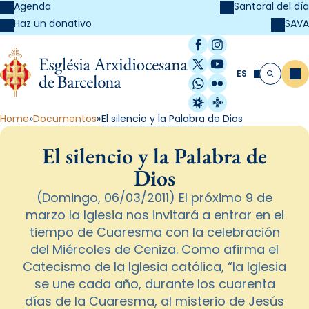
Agenda
Santoral del día
SAVA
Haz un donativo
Facebook
Instagram
X / Twitter
YouTube
ES
Me
Buscar
WhatsApp
Flickr
Radio Estel
Catalunya Cristi
Home
Documentos
El silencio y la Palabra de Dios
El silencio y la Palabra de
Dios
(Domingo, 06/03/2011) El próximo 9 de
marzo la Iglesia nos invitará a entrar en el
tiempo de Cuaresma con la celebración
del Miércoles de Ceniza. Como afirma el
Catecismo de la Iglesia católica, “la Iglesia
se une cada año, durante los cuarenta
días de la Cuaresma, al misterio de Jesús