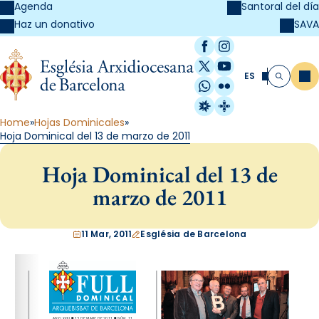
Agenda
Santoral del día
SAVA
Haz un donativo
Facebook
Instagram
X / Twitter
YouTube
ES
Me
Buscar
WhatsApp
Flickr
Radio Estel
Catalunya Cristi
Home
Hojas Dominicales
Hoja Dominical del 13 de marzo de 2011
Hoja Dominical del 13 de
marzo de 2011
11 Mar, 2011
Església de Barcelona