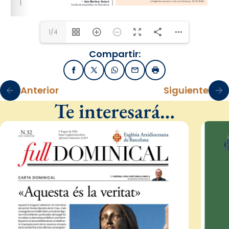
1/4
Compartir:
Facebook
X / Twitter
WhatsApp
Email
Imprimir
Anterior
Siguiente
Te interesará…