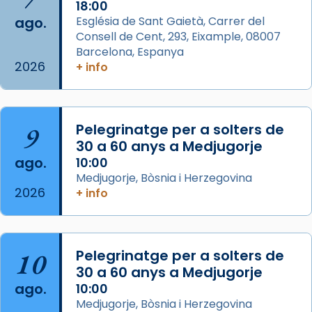
Acompanyant la història de sant Cugat, a
18:00
ago.
Església de Sant Gaietà, Carrer del
partir de l’Edat Mitjana sorgeix la tradició
Consell de Cent, 293, Eixample, 08007
que les santes Juliana (“relatiu a Júlia”) i
Barcelona, Espanya
Semproniana (“relatiu a Semprònia =
2026
+ info
eterna”) són deixebles seves. I l’any 1667, el
frare Joan Gaspar Roig, afirma en una obra
que les santes són filles de l’antiga Iluro.
Mataró en reivindicarà les relíq
9
Pelegrinatge per a solters de
...
30 a 60 anys a Medjugorje
Ver más
ago.
10:00
Foto
Medjugorje, Bòsnia i Herzegovina
View on Facebook
·
Share
2026
+ info
Arquebisbat de Barcelona
2 weeks ago
10
Pelegrinatge per a solters de
Jaume, fill de Zebedeu, és juntament amb el
30 a 60 anys a Medjugorje
seu germà Joan i Pere un dels que
ago.
10:00
acompanyava més de prop Jesús.
Medjugorje, Bòsnia i Herzegovina