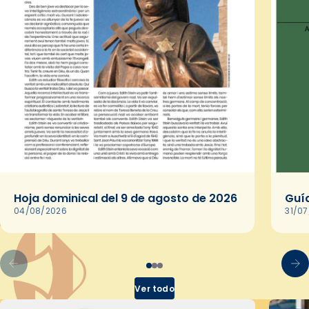
Hoja dominical del 9 de agosto de 2026
Guía
04/08/2026
31/0
Ver todo