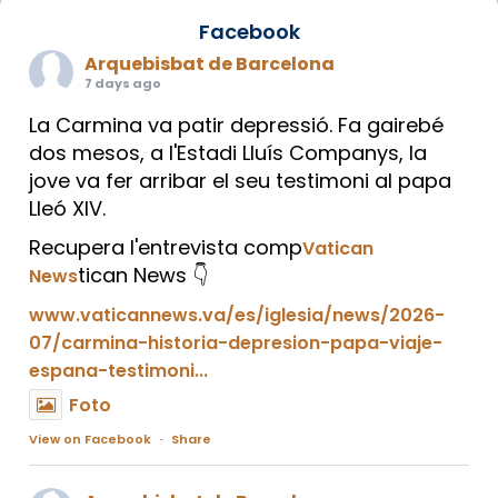
Facebook
Arquebisbat de Barcelona
7 days ago
La Carmina va patir depressió. Fa gairebé
dos mesos, a l'Estadi Lluís Companys, la
jove va fer arribar el seu testimoni al papa
Lleó XIV.
Recupera l'entrevista comp
Vatican
tican News 👇
News
www.vaticannews.va/es/iglesia/news/2026-
07/carmina-historia-depresion-papa-viaje-
espana-testimoni...
Foto
View on Facebook
·
Share