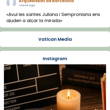
Arquebisbat de Barcelona
1 week ago
«Avui les santes Juliana i Semproniana ens
ajuden a alçar la mirada»
Mons. Sergi Gordo, bisbe de Tortosa, ha
presidit aquest 27 de juliol la missa de Les
Vatican Media
Santes de Mataró.
🔗
tinyurl.com/cvu5jmbk
📸 J. Merino
Instagram
Foto
View on Facebook
·
Share
Arquebisbat de Barcelona
is at Catedral
de Barcelona.
1 week ago
Aquest dilluns, 27 de juliol, ha tingut lloc la