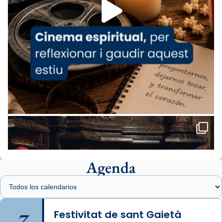
missa d’acció de gràcies en agraïment al
comitè organitzador de la visita apostòlica
del Sant Pare Lleó XIV a Barcelona, i als
col·laboradors, a la Catedral de Barcelona.
L’arquebisbe de Barcelona, el cardenal Joan
Josep Omella, ha presidit la missa i l’ha
concelebrat el bisbe auxiliar de Barcelona,
Mons. David Abadías.
📸 Dr. G. Simón
Foto
View on Facebook
·
Share
Agenda
Arquebisbat de Barcelona
1 week ago
Memòria de les santes Juliana i
Semproniana, verges i màrtirs.
7
Festivitat de sant Gaietà