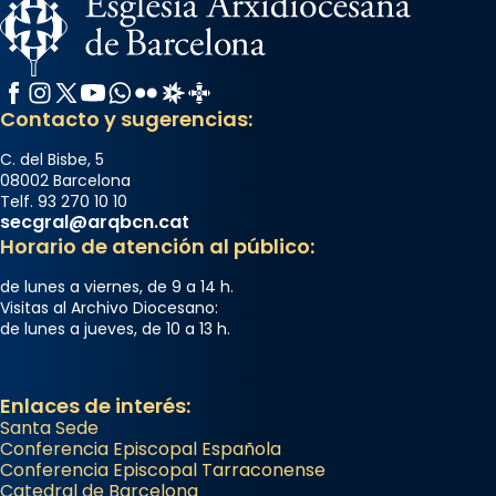
Facebook
Instagram
X / Twitter
YouTube
WhatsApp
Flickr
Radio Estel
Catalunya Cristiana
Contacto y sugerencias:
C. del Bisbe, 5
08002 Barcelona
Telf. 93 270 10 10
secgral@arqbcn.cat
Horario de atención al público:
de lunes a viernes, de 9 a 14 h.
Visitas al Archivo Diocesano:
de lunes a jueves, de 10 a 13 h.
Enlaces de interés:
Santa Sede
Conferencia Episcopal Española
Conferencia Episcopal Tarraconense
Catedral de Barcelona