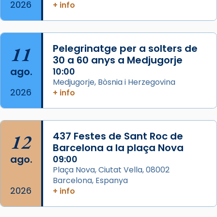
2026
+ info
Segons el llibre dels Fets (12,2) fou el primer
apòstol màrtir, decapitat a Jerusalem per
Herodes Agripa (vers l'any 44).
11
Pelegrinatge per a solters de
Patró de Galícia, després de les invasions
30 a 60 anys a Medjugorje
musulmanes fou venerat com a patró dels
ago.
10:00
Regnes castellans i més tard de tota
Medjugorje, Bòsnia i Herzegovina
Espanya.
2026
+ info
El seu sepulcre a Compostela fou un g
...
Ver más
Foto
12
437 Festes de Sant Roc de
Barcelona a la plaça Nova
View on Facebook
·
Share
ago.
09:00
Plaça Nova, Ciutat Vella, 08002
Barcelona, Espanya
2026
+ info