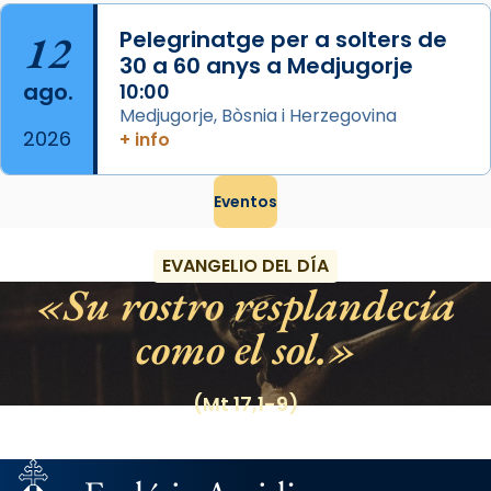
12
Pelegrinatge per a solters de
30 a 60 anys a Medjugorje
ago.
10:00
Medjugorje, Bòsnia i Herzegovina
2026
+ info
Eventos
EVANGELIO DEL DÍA
Su rostro resplandecía
como el sol.
(Mt 17,1-9)