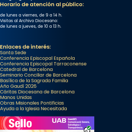
Memòria de les santes Juliana i
Horario de atención al público:
Semproniana, verges i màrtirs.
de lunes a viernes, de 9 a 14 h.
Acompanyant la història de sant Cugat, a
Visitas al Archivo Diocesano:
de lunes a jueves, de 10 a 13 h.
partir de l’Edat Mitjana sorgeix la tradició
que les santes Juliana (“relatiu a Júlia”) i
Semproniana (“relatiu a Semprònia =
Enlaces de interés:
eterna”) són deixebles seves. I l’any 1667, el
Santa Sede
frare Joan Gaspar Roig, afirma en una obra
Conferencia Episcopal Española
Conferencia Episcopal Tarraconense
que les santes són filles de l’antiga Iluro.
Catedral de Barcelona
Mataró en reivindicarà les relíq
Seminario Conciliar de Barcelona
...
Basílica de la Sagrada Familia
Ver más
Año Gaudí 2026
Foto
Cáritas Diocesana de Barcelona
Manos Unidas
View on Facebook
·
Share
Obras Misionales Pontificias
Ayuda a la Iglesia Necesitada