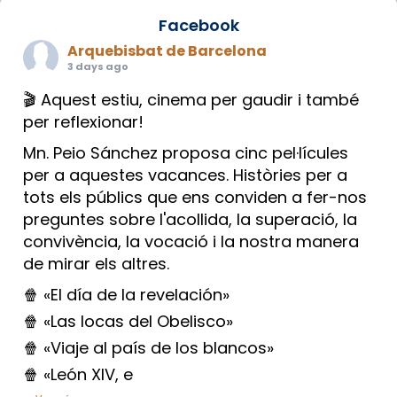
Facebook
Arquebisbat de Barcelona
3 days ago
🎬 Aquest estiu, cinema per gaudir i també
per reflexionar!
Mn. Peio Sánchez proposa cinc pel·lícules
per a aquestes vacances. Històries per a
tots els públics que ens conviden a fer-nos
preguntes sobre l'acollida, la superació, la
convivència, la vocació i la nostra manera
de mirar els altres.
🍿 «El día de la revelación»
🍿 «Las locas del Obelisco»
🍿 «Viaje al país de los blancos»
🍿 «León XIV, e
...