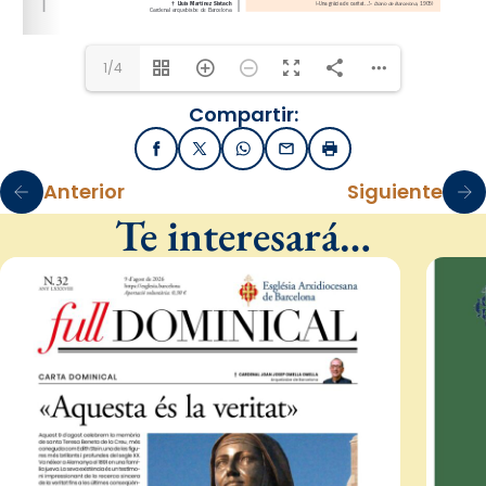
1/4
Compartir:
Facebook
X / Twitter
WhatsApp
Email
Imprimir
Anterior
Siguiente
Te interesará…