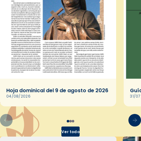
Hoja dominical del 9 de agosto de 2026
Guía
04/08/2026
31/0
Ver todo