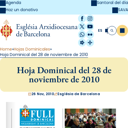
Agenda
Santoral del día
SAVA
Haz un donativo
Facebook
Instagram
X / Twitter
YouTube
ES
Me
Buscar
WhatsApp
Flickr
Radio Estel
Catalunya Cristi
Home
Hojas Dominicales
Hoja Dominical del 28 de noviembre de 2010
Hoja Dominical del 28 de
noviembre de 2010
26 Nov, 2010
Església de Barcelona