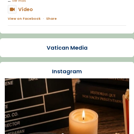
Ver más
Vídeo
View on Facebook
·
Share
Arquebisbat de Barcelona
1 week ago
Vatican Media
La Carmina va patir depressió. Fa gairebé
dos mesos, a l'Estadi Lluís Companys, la
jove va fer arribar el seu testimoni al papa
Instagram
Lleó XIV.
Recupera l'entrevista comp
Vatican
tican News 👇
News
www.vaticannews.va/es/iglesia/news/2026-
07/carmina-historia-depresion-papa-viaje-
espana-testimoni...
Foto