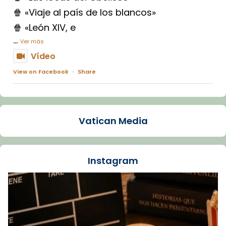
🍿 «Viaje al país de los blancos»
🍿 «León XIV, e
...
Ver más
Vídeo
View on Facebook
·
Share
Arquebisbat de Barcelona
1 week ago
Vatican Media
La Carmina va patir depressió. Fa gairebé
dos mesos, a l'Estadi Lluís Companys, la
jove va fer arribar el seu testimoni al papa
Instagram
Lleó XIV.
Recupera l'entrevista comp
Vatican
tican News 👇
News
www.vaticannews.va/es/iglesia/news/2026-