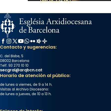
(Mt 14,22-36)
Facebook
Instagram
X / Twitter
YouTube
WhatsApp
Flickr
Radio Estel
Catalunya Cristiana
Contacto y sugerencias:
C. del Bisbe, 5
08002 Barcelona
Telf. 93 270 10 10
secgral@arqbcn.cat
Horario de atención al público:
de lunes a viernes, de 9 a 14 h.
Visitas al Archivo Diocesano:
de lunes a jueves, de 10 a 13 h.