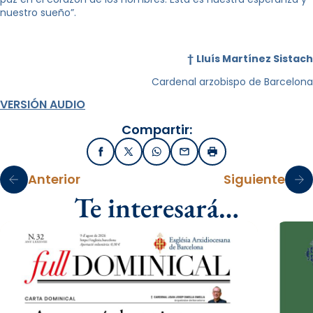
nuestro sueño”.
†
Lluís Martínez Sistach
Cardenal arzobispo de Barcelona
VERSIÓN AUDIO
Compartir:
Facebook
X / Twitter
WhatsApp
Email
Imprimir
Anterior
Siguiente
Te interesará…