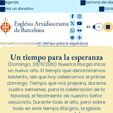
Agenda
Santoral del día
SAVA
Haz un donativo
Facebook
Instagram
X / Twitter
YouTube
ES
Me
Buscar
WhatsApp
Flickr
Radio Estel
Catalunya Cristi
Home
Documentos
Un tiempo para la esperanza
Un tiempo para la esperanza
(Domingo, 28/11/2010) Nuestra liturgia inicia
un nuevo año. El tiempo que denominamos
Adviento, del que hoy celebramos el primer
domingo. Tiempo que nos prepara, durante
cuatro semanas, para la celebración de la
Navidad, el Nacimiento de nuestro Señor
Jesucristo. Durante todo el año, pero sobre
todo en este tiempo litúrgico, la Iglesia