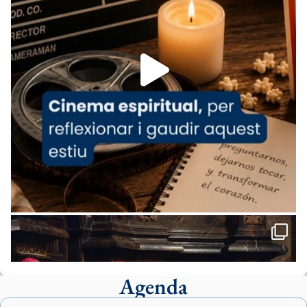
07/carmina-historia-depresion-papa-viaje-
espana-testimoni...
Foto
View on Facebook
·
Share
Arquebisbat de Barcelona
2 weeks ago
«Avui les santes Juliana i Semproniana ens
ajuden a alçar la mirada»
Mons. Sergi Gordo, bisbe de Tortosa, ha
presidit aquest 27 de juliol la missa de Les
Santes de Mataró.
🔗
tinyurl.com/cvu5jmbk
📸 J. Merino
Agenda
Foto
View on Facebook
·
Share