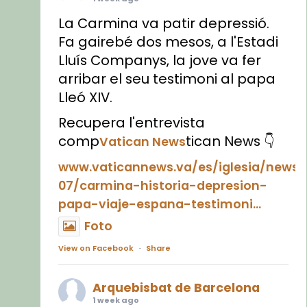
La Carmina va patir depressió.
Fa gairebé dos mesos, a l'Estadi
Lluís Companys, la jove va fer
arribar el seu testimoni al papa
Lleó XIV.
Recupera l'entrevista
comp
tican News 👇
Vatican News
www.vaticannews.va/es/iglesia/news
07/carmina-historia-depresion-
papa-viaje-espana-testimoni...
Foto
View on Facebook
·
Share
Arquebisbat de Barcelona
1 week ago