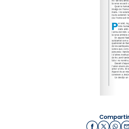
Compartir
Facebook
X / Twitter
What
E