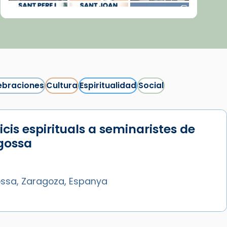
ebraciones
Cultura
Espiritualidad
Social
icis espirituals a seminaristes de
Síguenos en Instagram
gossa
Cargar más...
ssa, Zaragoza, Espanya