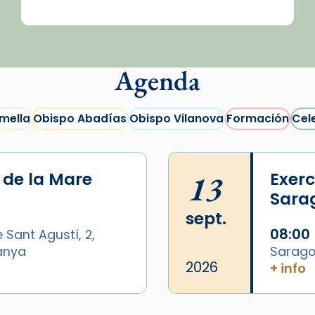
Agenda
mella
Obispo Abadías
Obispo Vilanova
Formación
Cel
i de la Mare
13
Exerc
Sara
sept.
08:00
 Sant Agustí, 2,
panya
Sarago
2026
+ info