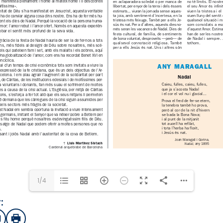
1/4
:
sApp
mail
Imprimir