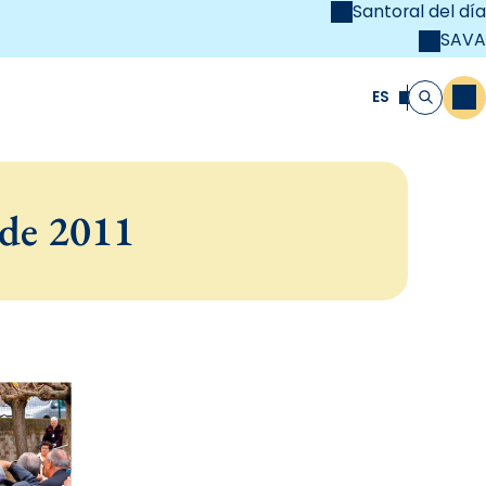
Santoral del día
SAVA
el
unya Cristiana
ES
M
Buscar
 de 2011