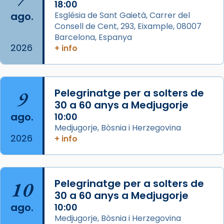
2 weeks ago
18:00
ago.
Església de Sant Gaietà, Carrer del
Aquest dilluns, 27 de juliol, ha tingut lloc la
Consell de Cent, 293, Eixample, 08007
missa d’acció de gràcies en agraïment al
Barcelona, Espanya
comitè organitzador de la visita apostòlica
2026
+ info
del Sant Pare Lleó XIV a Barcelona, i als
col·laboradors, a la Catedral de Barcelona.
L’arquebisbe de Barcelona, el cardenal Joan
9
Pelegrinatge per a solters de
Josep Omella, ha presidit la missa i l’ha
30 a 60 anys a Medjugorje
concelebrat el bisbe auxiliar de Barcelona,
ago.
10:00
Mons. David Abadías.
Medjugorje, Bòsnia i Herzegovina
2026
+ info
📸 Dr. G. Simón
Foto
View on Facebook
·
Share
10
Pelegrinatge per a solters de
30 a 60 anys a Medjugorje
Arquebisbat de Barcelona
ago.
10:00
2 weeks ago
Medjugorje, Bòsnia i Herzegovina