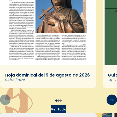
Hoja dominical del 9 de agosto de 2026
Guía
04/08/2026
31/0
Ver todo