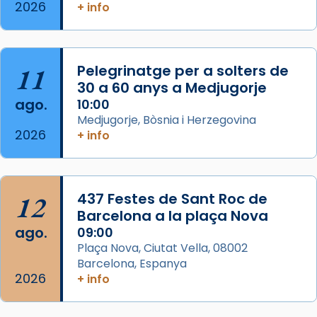
2026
Memòria de les santes Juliana i
+ info
Semproniana, verges i màrtirs.
Acompanyant la història de sant Cugat, a
partir de l’Edat Mitjana sorgeix la tradició
11
Pelegrinatge per a solters de
que les santes Juliana (“relatiu a Júlia”) i
30 a 60 anys a Medjugorje
Semproniana (“relatiu a Semprònia =
ago.
10:00
eterna”) són deixebles seves. I l’any 1667, el
Medjugorje, Bòsnia i Herzegovina
2026
+ info
frare Joan Gaspar Roig, afirma en una obra
que les santes són filles de l’antiga Iluro.
Mataró en reivindicarà les relíq
...
Ver más
12
437 Festes de Sant Roc de
Foto
Barcelona a la plaça Nova
ago.
09:00
View on Facebook
·
Share
Plaça Nova, Ciutat Vella, 08002
Barcelona, Espanya
2026
+ info