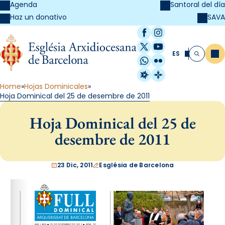
Agenda
Santoral del día
SAVA
Haz un donativo
Facebook
Instagram
X / Twitter
YouTube
ES
Me
Buscar
WhatsApp
Flickr
Radio Estel
Catalunya Cristi
Home
Hojas Dominicales
Hoja Dominical del 25 de desembre de 2011
Hoja Dominical del 25 de
desembre de 2011
23 Dic, 2011
Església de Barcelona