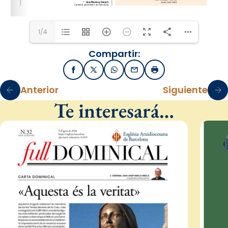
1/4
Compartir:
Facebook
X / Twitter
WhatsApp
Email
Imprimir
Anterior
Siguiente
Te interesará…