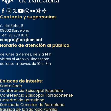
Facebook
Instagram
X / Twitter
YouTube
WhatsApp
Flickr
Radio Estel
Catalunya Cristiana
Contacto y sugerencias:
C. del Bisbe, 5
08002 Barcelona
Telf. 93 270 10 10
secgral@arqbcn.cat
Horario de atención al público:
de lunes a viernes, de 9 a 14 h.
Visitas al Archivo Diocesano:
de lunes a jueves, de 10 a 13 h.
Enlaces de interés:
Santa Sede
Conferencia Episcopal Española
Conferencia Episcopal Tarraconense
Catedral de Barcelona
Seminario Conciliar de Barcelona
Basílica de la Sagrada Familia