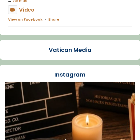
Ver más
Vídeo
View on Facebook
·
Share
Arquebisbat de Barcelona
1 week ago
Vatican Media
La Carmina va patir depressió. Fa gairebé
dos mesos, a l'Estadi Lluís Companys, la
jove va fer arribar el seu testimoni al papa
Instagram
Lleó XIV.
Recupera l'entrevista comp
Vatican
tican News 👇
News
www.vaticannews.va/es/iglesia/news/2026-
07/carmina-historia-depresion-papa-viaje-
espana-testimoni...
Foto