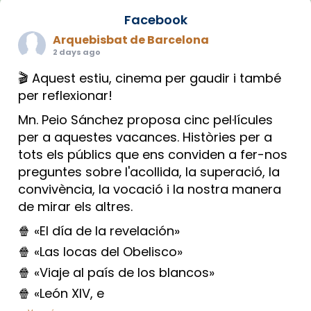
Facebook
Arquebisbat de Barcelona
2 days ago
🎬 Aquest estiu, cinema per gaudir i també
per reflexionar!
Mn. Peio Sánchez proposa cinc pel·lícules
per a aquestes vacances. Històries per a
tots els públics que ens conviden a fer-nos
preguntes sobre l'acollida, la superació, la
convivència, la vocació i la nostra manera
de mirar els altres.
🍿 «El día de la revelación»
🍿 «Las locas del Obelisco»
🍿 «Viaje al país de los blancos»
🍿 «León XIV, e
...