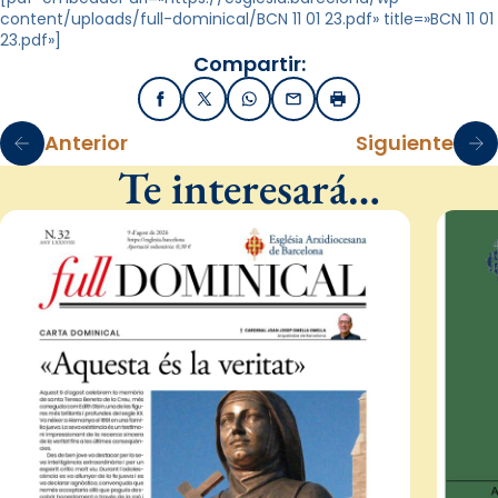
content/uploads/full-dominical/BCN 11 01 23.pdf» title=»BCN 11 01
23.pdf»]
Compartir:
Facebook
X / Twitter
WhatsApp
Email
Imprimir
Anterior
Siguiente
Te interesará…