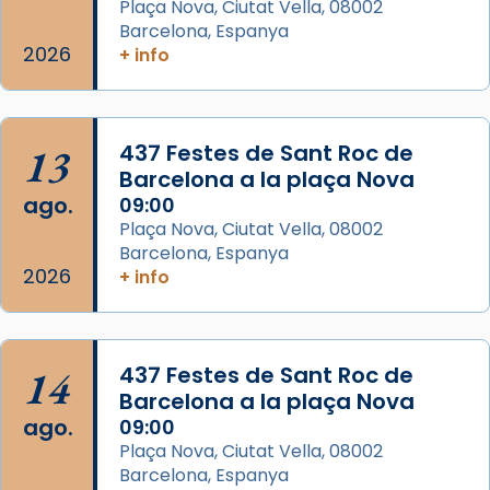
Plaça Nova, Ciutat Vella, 08002
missa d’acció de gràcies en agraïment al
Barcelona, Espanya
comitè organitzador de la visita apostòlica
2026
+ info
del Sant Pare Lleó XIV a Barcelona, i als
col·laboradors, a la Catedral de Barcelona.
L’arquebisbe de Barcelona, el cardenal Joan
13
437 Festes de Sant Roc de
Josep Omella, ha presidit la missa i l’ha
Barcelona a la plaça Nova
concelebrat el bisbe auxiliar de Barcelona,
ago.
09:00
Mons. David Abadías.
Plaça Nova, Ciutat Vella, 08002
Barcelona, Espanya
📸 Dr. G. Simón
2026
+ info
Foto
View on Facebook
·
Share
14
437 Festes de Sant Roc de
Arquebisbat de Barcelona
Barcelona a la plaça Nova
2 weeks ago
ago.
09:00
Memòria de les santes Juliana i
Plaça Nova, Ciutat Vella, 08002
Semproniana, verges i màrtirs.
Barcelona, Espanya