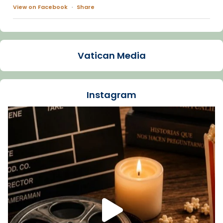
View on Facebook
·
Share
Arquebisbat de Barcelona
1 week ago
Vatican Media
La Carmina va patir depressió. Fa gairebé
dos mesos, a l'Estadi Lluís Companys, la
jove va fer arribar el seu testimoni al papa
Instagram
Lleó XIV.
Recupera l'entrevista comp
Vatican
tican News 👇
News
www.vaticannews.va/es/iglesia/news/2026-
07/carmina-historia-depresion-papa-viaje-
espana-testimoni...
Foto
View on Facebook
·
Share