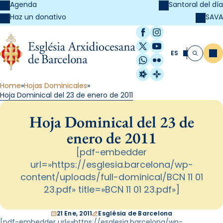
Agenda
Santoral del día
SAVA
Haz un donativo
Facebook
Instagram
X / Twitter
YouTube
ES
Me
Buscar
WhatsApp
Flickr
Radio Estel
Catalunya Cristi
Home
Hojas Dominicales
Hoja Dominical del 23 de enero de 2011
Hoja Dominical del 23 de
enero de 2011
[pdf-embedder
url=»https://esglesia.barcelona/wp-
content/uploads/full-dominical/BCN 11 01
23.pdf» title=»BCN 11 01 23.pdf»]
21 Ene, 2011
Església de Barcelona
[pdf-embedder url=»https://esglesia.barcelona/wp-