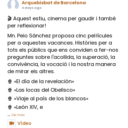
Arquebisbat de Barcelona
4 days ago
🎬 Aquest estiu, cinema per gaudir i també
per reflexionar!
Mn. Peio Sánchez proposa cinc pel·lícules
per a aquestes vacances. Històries per a
tots els públics que ens conviden a fer-nos
preguntes sobre l'acollida, la superació, la
convivència, la vocació i la nostra manera
de mirar els altres.
🍿 «El día de la revelación»
🍿 «Las locas del Obelisco»
🍿 «Viaje al país de los blancos»
🍿 «León XIV, e
...
Ver más
Vídeo