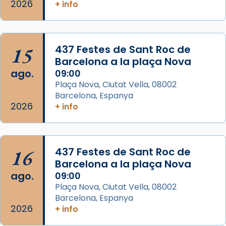
2026
+ info
Acompanyant la història de sant Cugat, a
partir de l’Edat Mitjana sorgeix la tradició
que les santes Juliana (“relatiu a Júlia”) i
15
Semproniana (“relatiu a Semprònia =
437 Festes de Sant Roc de
Barcelona a la plaça Nova
eterna”) són deixebles seves. I l’any 1667, el
ago.
09:00
frare Joan Gaspar Roig, afirma en una obra
Plaça Nova, Ciutat Vella, 08002
que les santes són filles de l’antiga Iluro.
Barcelona, Espanya
Mataró en reivindicarà les relíq
2026
+ info
...
Ver más
Foto
View on Facebook
·
Share
16
437 Festes de Sant Roc de
Barcelona a la plaça Nova
ago.
09:00
Plaça Nova, Ciutat Vella, 08002
Barcelona, Espanya
2026
+ info