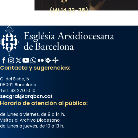
(Mt 14,22-36)
Facebook
Instagram
X / Twitter
YouTube
WhatsApp
Flickr
Radio Estel
Catalunya Cristiana
Contacto y sugerencias:
C. del Bisbe, 5
08002 Barcelona
Telf. 93 270 10 10
secgral@arqbcn.cat
Horario de atención al público:
de lunes a viernes, de 9 a 14 h.
Visitas al Archivo Diocesano:
de lunes a jueves, de 10 a 13 h.