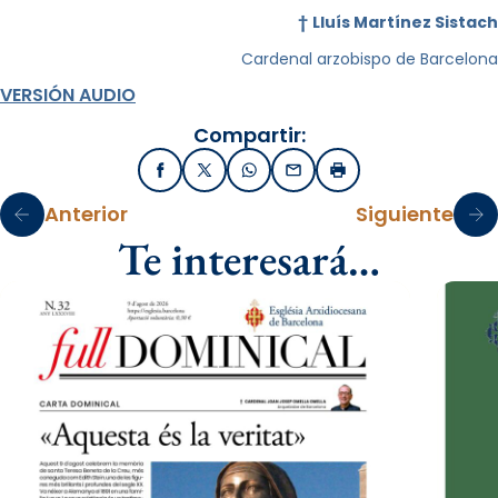
†
Lluís Martínez Sistach
Cardenal arzobispo de Barcelona
VERSIÓN AUDIO
Compartir:
Facebook
X / Twitter
WhatsApp
Email
Imprimir
Anterior
Siguiente
Te interesará…