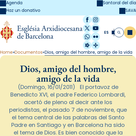
Agenda
Santoral del día
SAVA
Haz un donativo
Facebook
Instagram
X / Twitter
YouTube
ES
Me
Buscar
WhatsApp
Flickr
Radio Estel
Catalunya Cristi
Home
Documentos
Dios, amigo del hombre, amigo de la vida
Dios, amigo del hombre,
amigo de la vida
(Domingo, 16/01/2011) El portavoz de
Benedicto XVI, el padre Federico Lombardi,
acertó de pleno al decir ante los
periodistas, el pasado 7 de noviembre, que
el tema central de las palabras del Santo
Padre en Santiago y en Barcelona ha sido
el tema de Dios. Es bien conocido que la