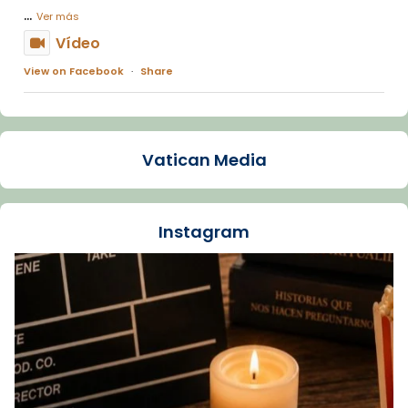
...
Ver más
Vídeo
View on Facebook
·
Share
Arquebisbat de Barcelona
1 week ago
Vatican Media
La Carmina va patir depressió. Fa gairebé
dos mesos, a l'Estadi Lluís Companys, la
jove va fer arribar el seu testimoni al papa
Instagram
Lleó XIV.
Recupera l'entrevista comp
Vatican
tican News 👇
News
www.vaticannews.va/es/iglesia/news/2026-
07/carmina-historia-depresion-papa-viaje-
espana-testimoni...
Foto