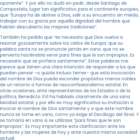
oponente”. Y por ello no dudó en pedir, desde Santiago de
Compostela, lugar tan significativo para el continente europeo,
que “Europa ha de abrirse a Dios, salir a su encuentro sin miedo,
trabajar con su gracia por aquella dignidad del hombre que
habían descubierto las mejores tradiciones”.
También ha pedido que “es necesario que Dios vuelva a
resonar gozosamente sobre los cielos de Europa; que su
palabra santa no se pronuncie jamás en vano; que no se
pervierta haciéndola servir para fines que le son impropios. Es
necesario que se profiera santamente”. Estas palabras me
parece que tienen una clara intención de responder a los que
puedan pensar –o quizás incluso temer- que esta invocación
del nombre de Dios pueda esconder propósitos menos nobles
de un retorno a formas de neoconfesionalismo estatal. En
otras ocasiones, ante representantes de los Estados o de la
política, Benedicto XVI ha hablado claramente de una sana
laicidad estatal, y por ello es muy significativa su invitación a
invocar el nombre de Dios santamente y a que este nombre
nunca se tome en vano, como ya exige el Decálogo del Sinaí. Y
se tomaría en vano si se utilizase “para fines que le son
impropios”. Es muy importante esta clarificación ante los
hombres y las mujeres de hoy y ante nuestra misma sociedad
actual.