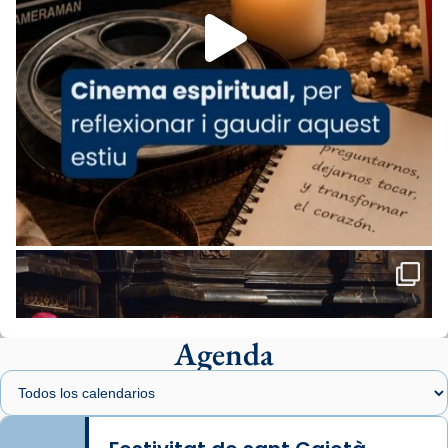
View on Facebook
·
Share
Arquebisbat de Barcelona
1 week ago
«Avui les santes Juliana i Semproniana ens
ajuden a alçar la mirada»
Mons. Sergi Gordo, bisbe de Tortosa, ha
presidit aquest 27 de juliol la missa de Les
Santes de Mataró.
🔗
tinyurl.com/cvu5jmbk
📸 J. Merino
Agenda
Foto
View on Facebook
·
Share
Arquebisbat de Barcelona
is at Catedral