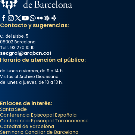
Facebook
Instagram
X / Twitter
YouTube
WhatsApp
Flickr
Radio Estel
Catalunya Cristiana
Contacto y sugerencias:
C. del Bisbe, 5
08002 Barcelona
Telf. 93 270 10 10
secgral@arqbcn.cat
Horario de atención al público:
de lunes a viernes, de 9 a 14 h.
Visitas al Archivo Diocesano:
de lunes a jueves, de 10 a 13 h.
Enlaces de interés:
Santa Sede
Conferencia Episcopal Española
Conferencia Episcopal Tarraconense
Catedral de Barcelona
Seminario Conciliar de Barcelona