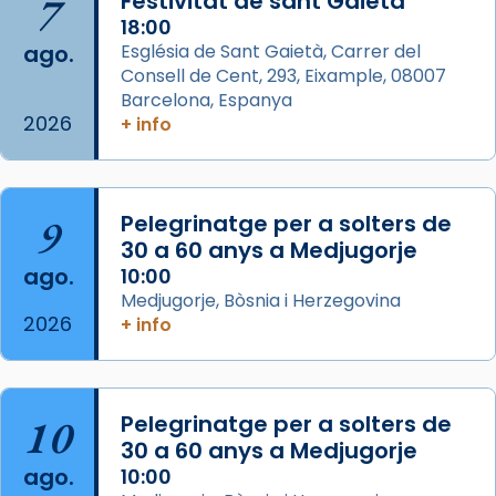
7
Festivitat de sant Gaietà
de Barcelona.
2 weeks ago
18:00
ago.
Església de Sant Gaietà, Carrer del
Aquest dilluns, 27 de juliol, ha tingut lloc la
Consell de Cent, 293, Eixample, 08007
missa d’acció de gràcies en agraïment al
Barcelona, Espanya
comitè organitzador de la visita apostòlica
2026
+ info
del Sant Pare Lleó XIV a Barcelona, i als
col·laboradors, a la Catedral de Barcelona.
L’arquebisbe de Barcelona, el cardenal Joan
9
Pelegrinatge per a solters de
Josep Omella, ha presidit la missa i l’ha
30 a 60 anys a Medjugorje
concelebrat el bisbe auxiliar de Barcelona,
ago.
10:00
Mons. David Abadías.
Medjugorje, Bòsnia i Herzegovina
2026
+ info
📸 Dr. G. Simón
Foto
View on Facebook
·
Share
10
Pelegrinatge per a solters de
30 a 60 anys a Medjugorje
Arquebisbat de Barcelona
ago.
10:00
2 weeks ago