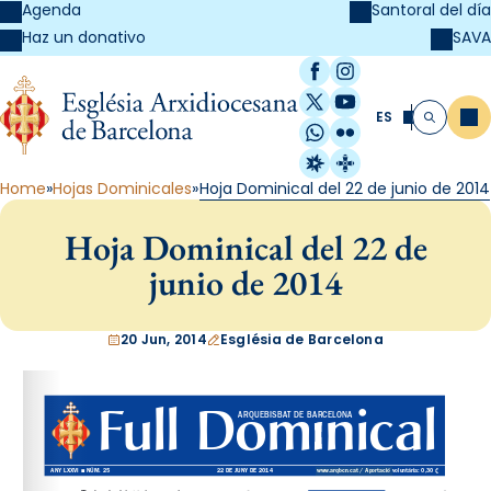
Agenda
Santoral del día
SAVA
Haz un donativo
Facebook
Instagram
X / Twitter
YouTube
ES
Me
Buscar
WhatsApp
Flickr
Radio Estel
Catalunya Cristi
Home
Hojas Dominicales
Hoja Dominical del 22 de junio de 2014
Hoja Dominical del 22 de
junio de 2014
20 Jun, 2014
Església de Barcelona
www.arqbcn.cat
 / Aportació voluntària: 0,30 