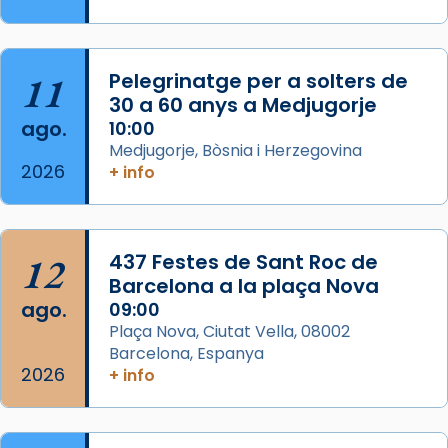
Semproniana, verges i màrtirs.
Acompanyant la història de sant Cugat, a
partir de l’Edat Mitjana sorgeix la tradició
11
Pelegrinatge per a solters de
que les santes Juliana (“relatiu a Júlia”) i
30 a 60 anys a Medjugorje
Semproniana (“relatiu a Semprònia =
ago.
10:00
eterna”) són deixebles seves. I l’any 1667, el
Medjugorje, Bòsnia i Herzegovina
2026
+ info
frare Joan Gaspar Roig, afirma en una obra
que les santes són filles de l’antiga Iluro.
Mataró en reivindicarà les relíq
...
Ver más
12
437 Festes de Sant Roc de
Foto
Barcelona a la plaça Nova
ago.
09:00
View on Facebook
·
Share
Plaça Nova, Ciutat Vella, 08002
Barcelona, Espanya
2026
+ info