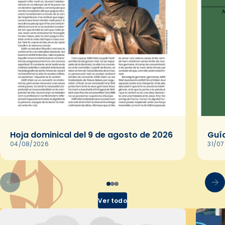
Hoja dominical del 9 de agosto de 2026
Guía
04/08/2026
31/0
Ver todo