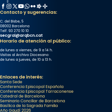
Facebook
Instagram
X / Twitter
YouTube
WhatsApp
Flickr
Radio Estel
Catalunya Cristiana
Contacto y sugerencias:
C. del Bisbe, 5
08002 Barcelona
Telf. 93 270 10 10
secgral@arqbcn.cat
Horario de atención al público:
de lunes a viernes, de 9 a 14 h.
Visitas al Archivo Diocesano:
de lunes a jueves, de 10 a 13 h.
Enlaces de interés:
Santa Sede
Conferencia Episcopal Española
Conferencia Episcopal Tarraconense
Catedral de Barcelona
Seminario Conciliar de Barcelona
Basílica de la Sagrada Familia
Año Gaudí 2026