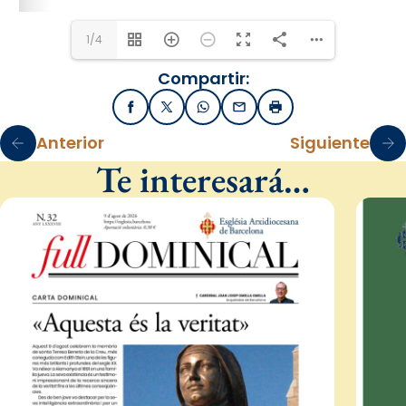
1/4
Compartir:
Facebook
X / Twitter
WhatsApp
Email
Imprimir
Anterior
Siguiente
Te interesará…