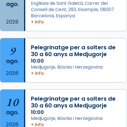
ago.
Església de Sant Gaietà, Carrer del
Aquest dilluns, 27 de juliol, ha tingut lloc la
Consell de Cent, 293, Eixample, 08007
missa d’acció de gràcies en agraïment al
Barcelona, Espanya
comitè organitzador de la visita apostòlica
2026
+ info
del Sant Pare Lleó XIV a Barcelona, i als
col·laboradors, a la Catedral de Barcelona.
L’arquebisbe de Barcelona, el cardenal Joan
9
Pelegrinatge per a solters de
Josep Omella, ha presidit la missa i l’ha
30 a 60 anys a Medjugorje
concelebrat el bisbe auxiliar de Barcelona,
ago.
10:00
Mons. David Abadías.
Medjugorje, Bòsnia i Herzegovina
2026
+ info
📸 Dr. G. Simón
Foto
View on Facebook
·
Share
10
Pelegrinatge per a solters de
30 a 60 anys a Medjugorje
Arquebisbat de Barcelona
ago.
10:00
2 weeks ago
Medjugorje, Bòsnia i Herzegovina
2026
Memòria de les santes Juliana i
+ info