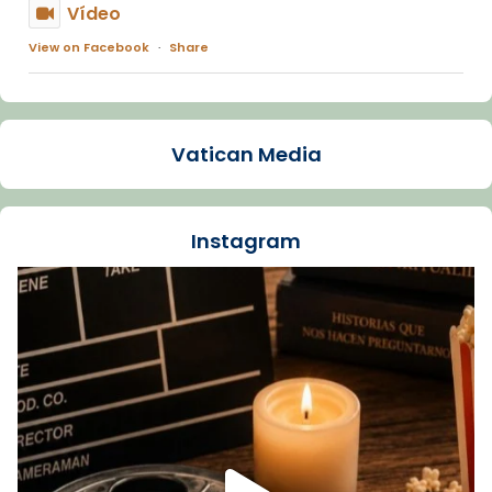
Vídeo
View on Facebook
·
Share
Arquebisbat de Barcelona
1 week ago
Vatican Media
La Carmina va patir depressió. Fa gairebé
dos mesos, a l'Estadi Lluís Companys, la
jove va fer arribar el seu testimoni al papa
Instagram
Lleó XIV.
Recupera l'entrevista comp
Vatican
tican News 👇
News
www.vaticannews.va/es/iglesia/news/2026-
07/carmina-historia-depresion-papa-viaje-
espana-testimoni...
Foto
View on Facebook
·
Share