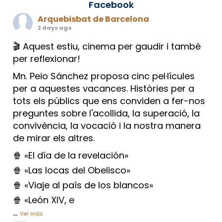
Facebook
Arquebisbat de Barcelona
2 days ago
🎬 Aquest estiu, cinema per gaudir i també
per reflexionar!
Mn. Peio Sánchez proposa cinc pel·lícules
per a aquestes vacances. Històries per a
tots els públics que ens conviden a fer-nos
preguntes sobre l'acollida, la superació, la
convivència, la vocació i la nostra manera
de mirar els altres.
🍿 «El día de la revelación»
🍿 «Las locas del Obelisco»
🍿 «Viaje al país de los blancos»
🍿 «León XIV, e
...
Ver más