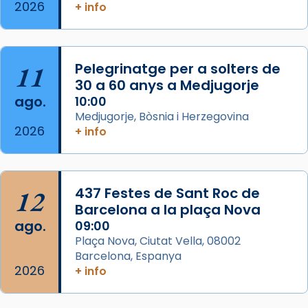
2026
Memòria de les santes Juliana i
+ info
Semproniana, verges i màrtirs.
Acompanyant la història de sant Cugat, a
partir de l’Edat Mitjana sorgeix la tradició
11
Pelegrinatge per a solters de
que les santes Juliana (“relatiu a Júlia”) i
30 a 60 anys a Medjugorje
Semproniana (“relatiu a Semprònia =
ago.
10:00
eterna”) són deixebles seves. I l’any 1667, el
Medjugorje, Bòsnia i Herzegovina
2026
+ info
frare Joan Gaspar Roig, afirma en una obra
que les santes són filles de l’antiga Iluro.
Mataró en reivindicarà les relíq
...
Ver más
12
437 Festes de Sant Roc de
Foto
Barcelona a la plaça Nova
ago.
09:00
View on Facebook
·
Share
Plaça Nova, Ciutat Vella, 08002
Barcelona, Espanya
2026
+ info