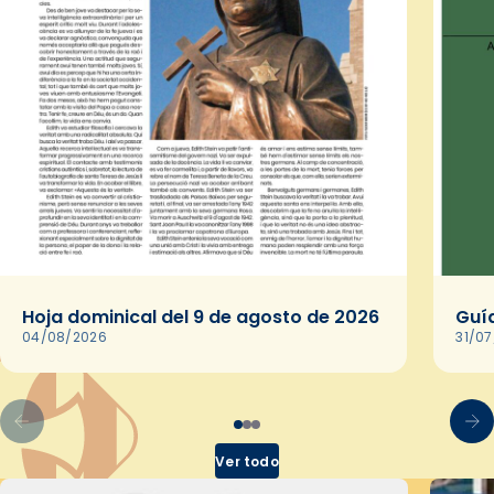
Hoja dominical del 9 de agosto de 2026
Guía
04/08/2026
31/0
Ver todo