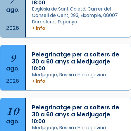
2 weeks ago
18:00
ago.
Església de Sant Gaietà, Carrer del
Aquest dilluns, 27 de juliol, ha tingut lloc la
Consell de Cent, 293, Eixample, 08007
missa d’acció de gràcies en agraïment al
Barcelona, Espanya
comitè organitzador de la visita apostòlica
2026
+ info
del Sant Pare Lleó XIV a Barcelona, i als
col·laboradors, a la Catedral de Barcelona.
L’arquebisbe de Barcelona, el cardenal Joan
9
Pelegrinatge per a solters de
Josep Omella, ha presidit la missa i l’ha
30 a 60 anys a Medjugorje
concelebrat el bisbe auxiliar de Barcelona,
ago.
10:00
Mons. David Abadías.
Medjugorje, Bòsnia i Herzegovina
2026
+ info
📸 Dr. G. Simón
Foto
View on Facebook
·
Share
10
Pelegrinatge per a solters de
30 a 60 anys a Medjugorje
Arquebisbat de Barcelona
ago.
10:00
2 weeks ago
Medjugorje, Bòsnia i Herzegovina