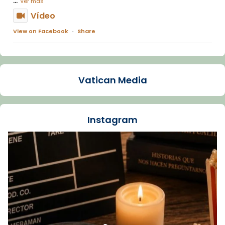
Ver más
Vídeo
View on Facebook
·
Share
Arquebisbat de Barcelona
1 week ago
Vatican Media
La Carmina va patir depressió. Fa gairebé
dos mesos, a l'Estadi Lluís Companys, la
jove va fer arribar el seu testimoni al papa
Instagram
Lleó XIV.
Recupera l'entrevista comp
Vatican
tican News 👇
News
www.vaticannews.va/es/iglesia/news/2026-
07/carmina-historia-depresion-papa-viaje-
espana-testimoni...
Foto