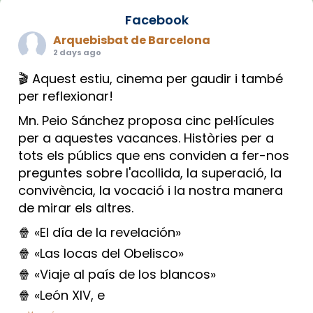
Facebook
Arquebisbat de Barcelona
2 days ago
🎬 Aquest estiu, cinema per gaudir i també
per reflexionar!
Mn. Peio Sánchez proposa cinc pel·lícules
per a aquestes vacances. Històries per a
tots els públics que ens conviden a fer-nos
preguntes sobre l'acollida, la superació, la
convivència, la vocació i la nostra manera
de mirar els altres.
🍿 «El día de la revelación»
🍿 «Las locas del Obelisco»
🍿 «Viaje al país de los blancos»
🍿 «León XIV, e
...