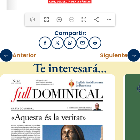
1/4
Compartir:
Facebook
X / Twitter
WhatsApp
Email
Imprimir
Anterior
Siguiente
Te interesará…