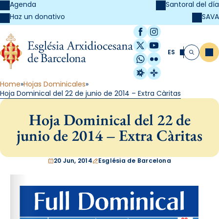
Agenda
Santoral del día
SAVA
Haz un donativo
Facebook
Instagram
X / Twitter
YouTube
ES
Me
Buscar
WhatsApp
Flickr
Radio Estel
Catalunya Cristi
Home
Hojas Dominicales
Hoja Dominical del 22 de junio de 2014 – Extra Càritas
Hoja Dominical del 22 de
junio de 2014 – Extra Càritas
20 Jun, 2014
Església de Barcelona