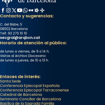
Facebook
Instagram
X / Twitter
YouTube
WhatsApp
Flickr
Radio Estel
Catalunya Cristiana
Contacto y sugerencias:
C. del Bisbe, 5
08002 Barcelona
Telf. 93 270 10 10
secgral@arqbcn.cat
Horario de atención al público:
de lunes a viernes, de 9 a 14 h.
Visitas al Archivo Diocesano:
de lunes a jueves, de 10 a 13 h.
Enlaces de interés:
Santa Sede
Conferencia Episcopal Española
Conferencia Episcopal Tarraconense
Catedral de Barcelona
Seminario Conciliar de Barcelona
Basílica de la Sagrada Familia