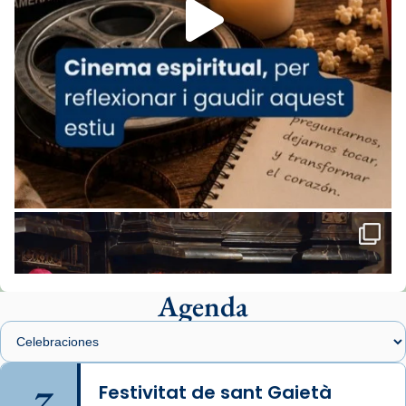
missa d’acció de gràcies en agraïment al
comitè organitzador de la visita apostòlica
del Sant Pare Lleó XIV a Barcelona, i als
col·laboradors, a la Catedral de Barcelona.
L’arquebisbe de Barcelona, el cardenal Joan
Josep Omella, ha presidit la missa i l’ha
concelebrat el bisbe auxiliar de Barcelona,
Mons. David Abadías.
📸 Dr. G. Simón
Foto
View on Facebook
·
Share
Agenda
Arquebisbat de Barcelona
1 week ago
Memòria de les santes Juliana i
Semproniana, verges i màrtirs.
7
Festivitat de sant Gaietà