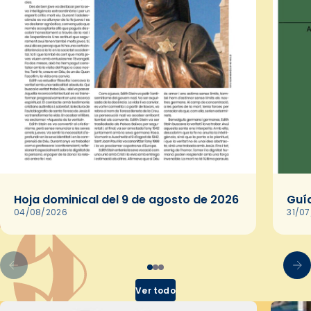
Hoja dominical del 9 de agosto de 2026
Guía
04/08/2026
31/0
Ver todo