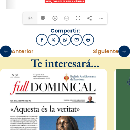
1/4
Compartir:
Facebook
X / Twitter
WhatsApp
Email
Imprimir
Anterior
Siguiente
Te interesará…