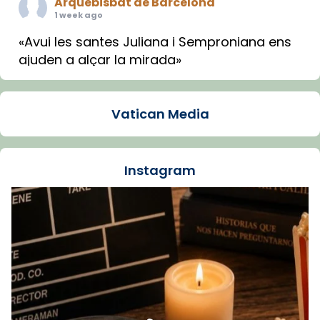
Arquebisbat de Barcelona
1 week ago
«Avui les santes Juliana i Semproniana ens
ajuden a alçar la mirada»
Mons. Sergi Gordo, bisbe de Tortosa, ha
presidit aquest 27 de juliol la missa de Les
Vatican Media
Santes de Mataró.
🔗
tinyurl.com/cvu5jmbk
📸 J. Merino
Instagram
Foto
View on Facebook
·
Share
Arquebisbat de Barcelona
is at Catedral
de Barcelona.
1 week ago
Aquest dilluns, 27 de juliol, ha tingut lloc la