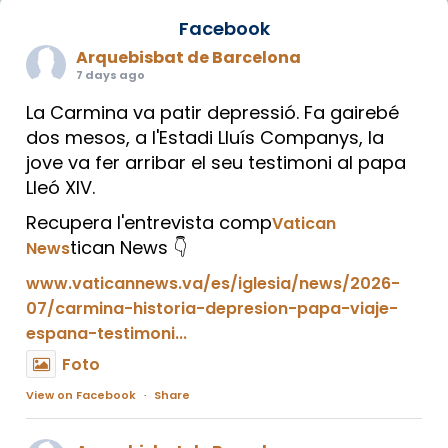
Facebook
Arquebisbat de Barcelona
7 days ago
La Carmina va patir depressió. Fa gairebé
dos mesos, a l'Estadi Lluís Companys, la
jove va fer arribar el seu testimoni al papa
Lleó XIV.
Recupera l'entrevista comp
Vatican
tican News 👇
News
www.vaticannews.va/es/iglesia/news/2026-
07/carmina-historia-depresion-papa-viaje-
espana-testimoni...
Foto
View on Facebook
·
Share