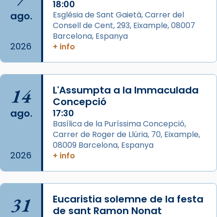
Acompanyant la història de sant Cugat, a
18:00
ago.
Església de Sant Gaietà, Carrer del
partir de l’Edat Mitjana sorgeix la tradició
Consell de Cent, 293, Eixample, 08007
que les santes Juliana (“relatiu a Júlia”) i
Barcelona, Espanya
Semproniana (“relatiu a Semprònia =
2026
+ info
eterna”) són deixebles seves. I l’any 1667, el
frare Joan Gaspar Roig, afirma en una obra
que les santes són filles de l’antiga Iluro.
Mataró en reivindicarà les relíq
14
L'Assumpta a la Immaculada
...
Concepció
Ver más
ago.
17:30
Foto
Basílica de la Puríssima Concepció,
View on Facebook
·
Share
Carrer de Roger de Llúria, 70, Eixample,
08009 Barcelona, Espanya
2026
+ info
Arquebisbat de Barcelona
2 weeks ago
Jaume, fill de Zebedeu, és juntament amb el
seu germà Joan i Pere un dels que
31
Eucaristia solemne de la festa
acompanyava més de prop Jesús.
de sant Ramon Nonat