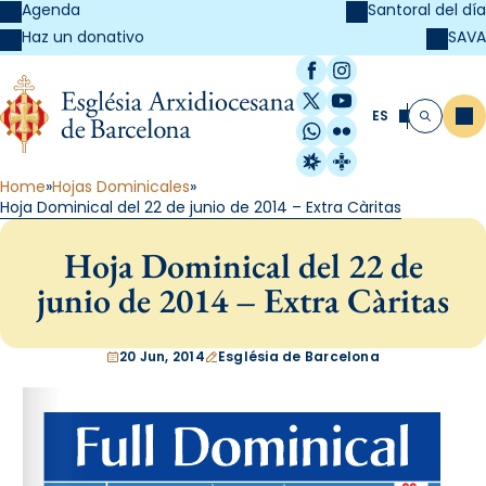
Agenda
Santoral del día
SAVA
Haz un donativo
Facebook
Instagram
X / Twitter
YouTube
ES
Me
Buscar
WhatsApp
Flickr
Radio Estel
Catalunya Cristi
Home
Hojas Dominicales
Hoja Dominical del 22 de junio de 2014 – Extra Càritas
Hoja Dominical del 22 de
junio de 2014 – Extra Càritas
20 Jun, 2014
Església de Barcelona