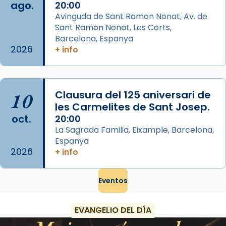
ago.
20:00
Segons el llibre dels Fets (12,2) fou el primer
Avinguda de Sant Ramon Nonat, Av. de
apòstol màrtir, decapitat a Jerusalem per
Sant Ramon Nonat, Les Corts,
Herodes Agripa (vers l'any 44).
Barcelona, Espanya
2026
+ info
Patró de Galícia, després de les invasions
musulmanes fou venerat com a patró dels
Regnes castellans i més tard de tota
Espanya.
10
Clausura del 125 aniversari de
les Carmelites de Sant Josep.
El seu sepulcre a Compostela fou un g
oct.
20:00
...
Ver más
La Sagrada Familia, Eixample, Barcelona,
Foto
Espanya
2026
+ info
View on Facebook
·
Share
Eventos
EVANGELIO DEL DÍA