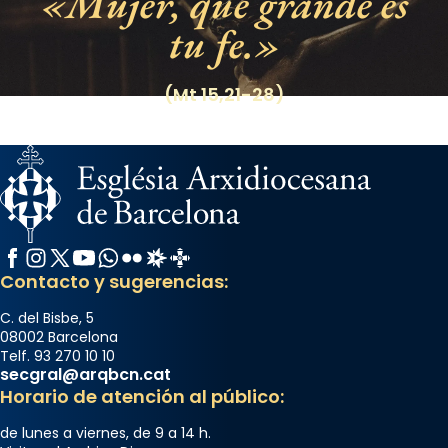
Mujer, qué grande es
tu fe.
(Mt 15,21-28)
Facebook
Instagram
X / Twitter
YouTube
WhatsApp
Flickr
Radio Estel
Catalunya Cristiana
Contacto y sugerencias:
C. del Bisbe, 5
08002 Barcelona
Telf. 93 270 10 10
secgral@arqbcn.cat
Horario de atención al público:
de lunes a viernes, de 9 a 14 h.