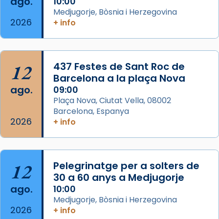
ago.
10:00
eterna”) són deixebles seves. I l’any 1667, el
Medjugorje, Bòsnia i Herzegovina
2026
+ info
frare Joan Gaspar Roig, afirma en una obra
que les santes són filles de l’antiga Iluro.
Mataró en reivindicarà les relíq
...
Ver más
12
437 Festes de Sant Roc de
Foto
Barcelona a la plaça Nova
ago.
09:00
View on Facebook
·
Share
Plaça Nova, Ciutat Vella, 08002
Barcelona, Espanya
2026
+ info
12
Pelegrinatge per a solters de
30 a 60 anys a Medjugorje
ago.
10:00
Medjugorje, Bòsnia i Herzegovina
2026
+ info