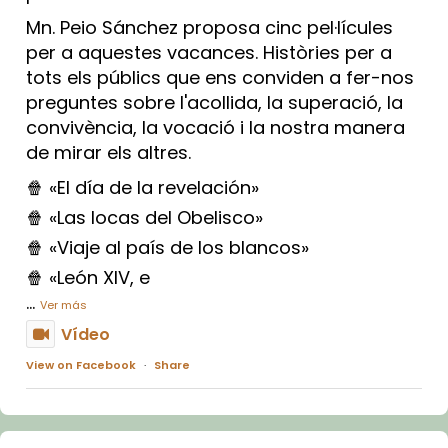
Mn. Peio Sánchez proposa cinc pel·lícules
per a aquestes vacances. Històries per a
tots els públics que ens conviden a fer-nos
preguntes sobre l'acollida, la superació, la
convivència, la vocació i la nostra manera
de mirar els altres.
🍿 «El día de la revelación»
🍿 «Las locas del Obelisco»
🍿 «Viaje al país de los blancos»
🍿 «León XIV, e
...
Ver más
Vídeo
View on Facebook
·
Share
Arquebisbat de Barcelona
1 week ago