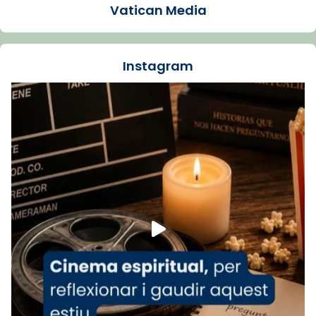
Vatican Media
La Carmina va patir depressió. Fa gairebé
dos mesos, a l'Estadi Lluís Companys, la
jove va fer arribar el seu testimoni al papa
Instagram
Lleó XIV.
Recupera l'entrevista comp
Vatican
tican News 👇
News
www.vaticannews.va/es/iglesia/news/2026-
07/carmina-historia-depresion-papa-viaje-
espana-testimoni...
Foto
View on Facebook
·
Share
Arquebisbat de Barcelona
1 week ago
«Avui les santes Juliana i Semproniana ens
ajuden a alçar la mirada»