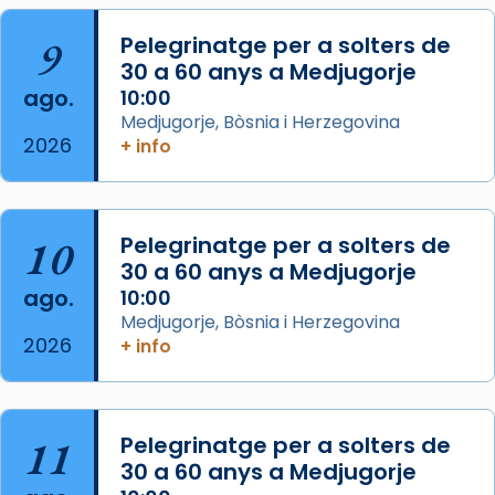
L’arquebisbe de Barcelona, el cardenal Joan
9
Pelegrinatge per a solters de
Josep Omella, ha presidit la missa i l’ha
30 a 60 anys a Medjugorje
concelebrat el bisbe auxiliar de Barcelona,
ago.
10:00
Mons. David Abadías.
Medjugorje, Bòsnia i Herzegovina
2026
+ info
📸 Dr. G. Simón
Foto
View on Facebook
·
Share
10
Pelegrinatge per a solters de
30 a 60 anys a Medjugorje
Arquebisbat de Barcelona
ago.
10:00
2 weeks ago
Medjugorje, Bòsnia i Herzegovina
2026
Memòria de les santes Juliana i
+ info
Semproniana, verges i màrtirs.
Acompanyant la història de sant Cugat, a
partir de l’Edat Mitjana sorgeix la tradició
11
Pelegrinatge per a solters de
que les santes Juliana (“relatiu a Júlia”) i
30 a 60 anys a Medjugorje
Semproniana (“relatiu a Semprònia =