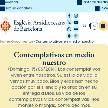
Agenda
Santoral del día
SAVA
Haz un donativo
Facebook
Instagram
X / Twitter
YouTube
ES
Me
Buscar
WhatsApp
Flickr
Radio Estel
Catalunya Cristi
Home
Documentos
Contemplativos en medio nuestro
Contemplativos en medio
nuestro
(Domingo, 15/06/2014) Los contemplativos
viven entre nosotros. Su estilo de vida lo
vemos muy poco. Ellos y ellas han hecho
opción por el silencio y la oración en su
entrega a Dios. La vida de los
contemplativos y las contemplativas –los
monjes o monjas, como decimos