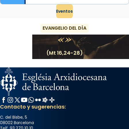
Eventos
EVANGELIO DEL DÍA
(Mt 16,24-28)
Facebook
Instagram
X / Twitter
YouTube
WhatsApp
Flickr
Radio Estel
Catalunya Cristiana
Contacto y sugerencias:
C. del Bisbe, 5
08002 Barcelona
Telf. 93 270 10 10