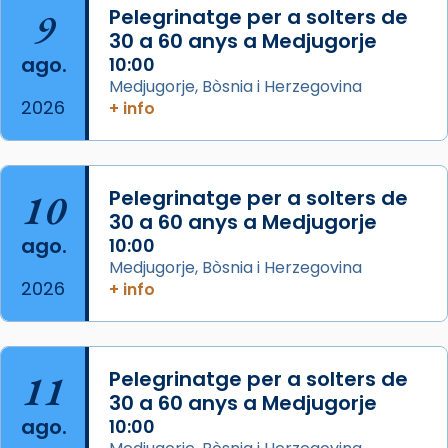
Arquebisbat de Barcelona
is at Catedral
9
Pelegrinatge per a solters de
de Barcelona.
30 a 60 anys a Medjugorje
2 weeks ago
ago.
10:00
Aquest dilluns, 27 de juliol, ha tingut lloc la
Medjugorje, Bòsnia i Herzegovina
missa d’acció de gràcies en agraïment al
2026
+ info
comitè organitzador de la visita apostòlica
del Sant Pare Lleó XIV a Barcelona, i als
col·laboradors, a la Catedral de Barcelona.
10
Pelegrinatge per a solters de
L’arquebisbe de Barcelona, el cardenal Joan
30 a 60 anys a Medjugorje
Josep Omella, ha presidit la missa i l’ha
ago.
10:00
concelebrat el bisbe auxiliar de Barcelona,
Medjugorje, Bòsnia i Herzegovina
Mons. David Abadías.
2026
+ info
📸 Dr. G. Simón
Foto
11
Pelegrinatge per a solters de
View on Facebook
·
Share
30 a 60 anys a Medjugorje
ago.
10:00
Arquebisbat de Barcelona