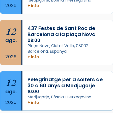
Medjugorje, Bòsnia i Herzegovina
2 weeks ago
2026
+ info
Memòria de les santes Juliana i
Semproniana, verges i màrtirs.
Acompanyant la història de sant Cugat, a
12
437 Festes de Sant Roc de
partir de l’Edat Mitjana sorgeix la tradició
Barcelona a la plaça Nova
que les santes Juliana (“relatiu a Júlia”) i
ago.
09:00
Semproniana (“relatiu a Semprònia =
Plaça Nova, Ciutat Vella, 08002
eterna”) són deixebles seves. I l’any 1667, el
Barcelona, Espanya
2026
frare Joan Gaspar Roig, afirma en una obra
+ info
que les santes són filles de l’antiga Iluro.
Mataró en reivindicarà les relíq
...
Ver más
12
Pelegrinatge per a solters de
Foto
30 a 60 anys a Medjugorje
ago.
10:00
View on Facebook
·
Share
Medjugorje, Bòsnia i Herzegovina
2026
+ info