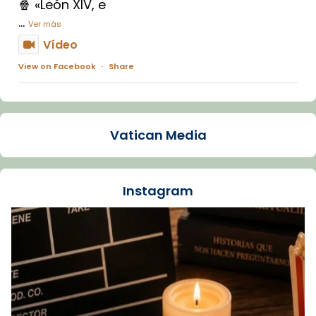
🍿 «León XIV, e
...
Ver más
Vídeo
View on Facebook
·
Share
Arquebisbat de Barcelona
1 week ago
Vatican Media
La Carmina va patir depressió. Fa gairebé
dos mesos, a l'Estadi Lluís Companys, la
jove va fer arribar el seu testimoni al papa
Instagram
Lleó XIV.
Recupera l'entrevista comp
Vatican
tican News 👇
News
www.vaticannews.va/es/iglesia/news/2026-
07/carmina-historia-depresion-papa-viaje-
espana-testimoni...