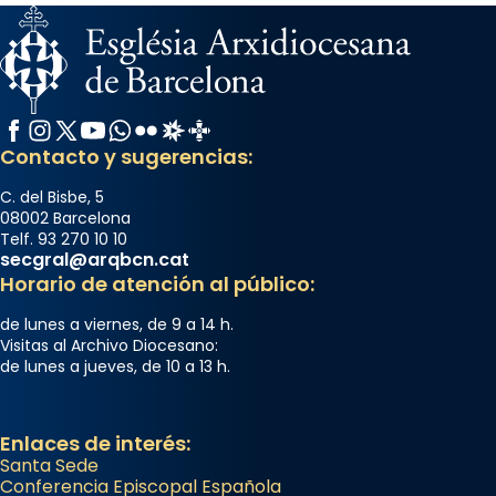
Facebook
Instagram
X / Twitter
YouTube
WhatsApp
Flickr
Radio Estel
Catalunya Cristiana
Contacto y sugerencias:
C. del Bisbe, 5
08002 Barcelona
Telf. 93 270 10 10
secgral@arqbcn.cat
Horario de atención al público:
de lunes a viernes, de 9 a 14 h.
Visitas al Archivo Diocesano:
de lunes a jueves, de 10 a 13 h.
Enlaces de interés:
Santa Sede
Conferencia Episcopal Española