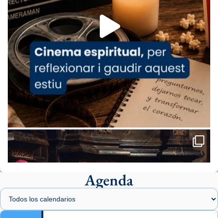
Foto
View on Facebook
·
Share
Arquebisbat de Barcelona
2 weeks ago
«Avui les santes Juliana i Semproniana ens
ajuden a alçar la mirada»
Mons. Sergi Gordo, bisbe de Tortosa, ha
presidit aquest 27 de juliol la missa de Les
Santes de Mataró.
🔗
tinyurl.com/cvu5jmbk
📸 J. Merino
Agenda
Foto
View on Facebook
·
Share