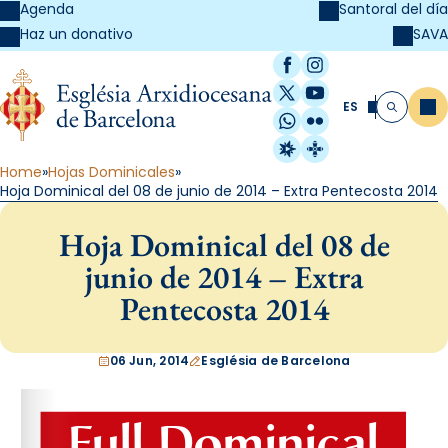
Agenda
Santoral del día
SAVA
Haz un donativo
Facebook
Instagram
X / Twitter
YouTube
ES
Me
Buscar
WhatsApp
Flickr
Radio Estel
Catalunya Cristi
Home
Hojas Dominicales
Hoja Dominical del 08 de junio de 2014 – Extra Pentecosta 2014
Hoja Dominical del 08 de
junio de 2014 – Extra
Pentecosta 2014
06 Jun, 2014
Església de Barcelona