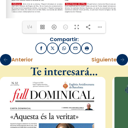
1/4
Compartir:
Facebook
X / Twitter
WhatsApp
Email
Imprimir
Anterior
Siguiente
Te interesará…