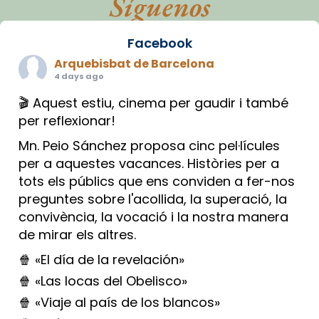
Síguenos
Facebook
Arquebisbat de Barcelona
4 days ago
🎬 Aquest estiu, cinema per gaudir i també
per reflexionar!
Mn. Peio Sánchez proposa cinc pel·lícules
per a aquestes vacances. Històries per a
tots els públics que ens conviden a fer-nos
preguntes sobre l'acollida, la superació, la
convivència, la vocació i la nostra manera
de mirar els altres.
🍿 «El día de la revelación»
🍿 «Las locas del Obelisco»
🍿 «Viaje al país de los blancos»