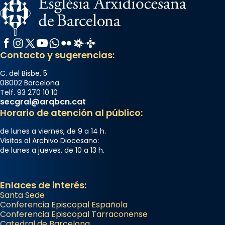
Facebook
Instagram
X / Twitter
YouTube
WhatsApp
Flickr
Radio Estel
Catalunya Cristiana
Contacto y sugerencias:
C. del Bisbe, 5
08002 Barcelona
Telf. 93 270 10 10
secgral@arqbcn.cat
Horario de atención al público:
de lunes a viernes, de 9 a 14 h.
Visitas al Archivo Diocesano:
de lunes a jueves, de 10 a 13 h.
Enlaces de interés:
Santa Sede
Conferencia Episcopal Española
Conferencia Episcopal Tarraconense
Catedral de Barcelona