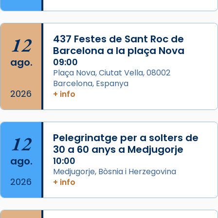
Memòria de les santes Juliana i
Semproniana, verges i màrtirs.
Acompanyant la història de sant Cugat, a
12
437 Festes de Sant Roc de
partir de l’Edat Mitjana sorgeix la tradició
Barcelona a la plaça Nova
que les santes Juliana (“relatiu a Júlia”) i
ago.
09:00
Semproniana (“relatiu a Semprònia =
Plaça Nova, Ciutat Vella, 08002
eterna”) són deixebles seves. I l’any 1667, el
Barcelona, Espanya
2026
frare Joan Gaspar Roig, afirma en una obra
+ info
que les santes són filles de l’antiga Iluro.
Mataró en reivindicarà les relíq
...
Ver más
12
Pelegrinatge per a solters de
Foto
30 a 60 anys a Medjugorje
ago.
10:00
View on Facebook
·
Share
Medjugorje, Bòsnia i Herzegovina
2026
+ info