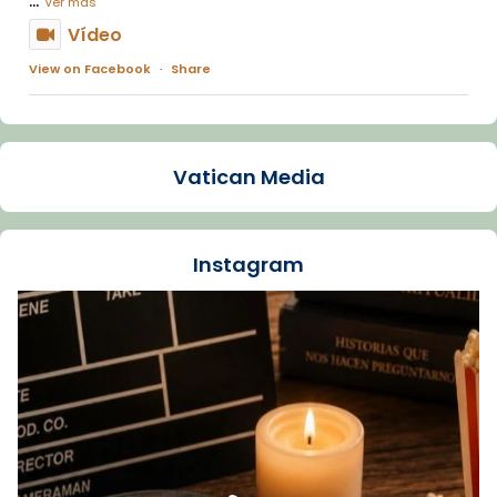
Ver más
Vídeo
View on Facebook
·
Share
Arquebisbat de Barcelona
1 week ago
Vatican Media
La Carmina va patir depressió. Fa gairebé
dos mesos, a l'Estadi Lluís Companys, la
jove va fer arribar el seu testimoni al papa
Instagram
Lleó XIV.
Recupera l'entrevista comp
Vatican
tican News 👇
News
www.vaticannews.va/es/iglesia/news/2026-
07/carmina-historia-depresion-papa-viaje-
espana-testimoni...
Foto