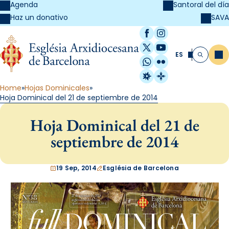
Agenda
Santoral del día
SAVA
Haz un donativo
Facebook
Instagram
X / Twitter
YouTube
ES
Me
Buscar
WhatsApp
Flickr
Radio Estel
Catalunya Cristi
Home
Hojas Dominicales
Hoja Dominical del 21 de septiembre de 2014
Hoja Dominical del 21 de
septiembre de 2014
19 Sep, 2014
Església de Barcelona