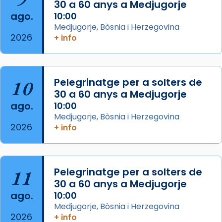
30 a 60 anys a Medjugorje
2 weeks ago
ago.
10:00
Aquest dilluns, 27 de juliol, ha tingut lloc la
Medjugorje, Bòsnia i Herzegovina
missa d’acció de gràcies en agraïment al
2026
+ info
comitè organitzador de la visita apostòlica
del Sant Pare Lleó XIV a Barcelona, i als
col·laboradors, a la Catedral de Barcelona.
10
Pelegrinatge per a solters de
L’arquebisbe de Barcelona, el cardenal Joan
30 a 60 anys a Medjugorje
Josep Omella, ha presidit la missa i l’ha
ago.
10:00
concelebrat el bisbe auxiliar de Barcelona,
Medjugorje, Bòsnia i Herzegovina
Mons. David Abadías.
2026
+ info
📸 Dr. G. Simón
Foto
11
Pelegrinatge per a solters de
View on Facebook
·
Share
30 a 60 anys a Medjugorje
ago.
10:00
Arquebisbat de Barcelona
Medjugorje, Bòsnia i Herzegovina
2 weeks ago
2026
+ info