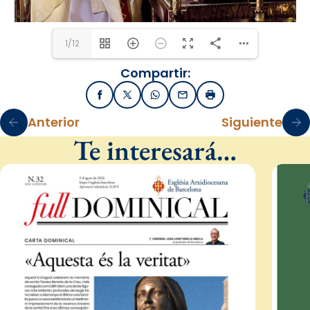
1/12
Compartir:
Facebook
X / Twitter
WhatsApp
Email
Imprimir
Anterior
Siguiente
Te interesará…