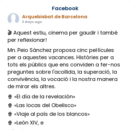
Facebook
Arquebisbat de Barcelona
3 days ago
🎬 Aquest estiu, cinema per gaudir i també
per reflexionar!
Mn. Peio Sánchez proposa cinc pel·lícules
per a aquestes vacances. Històries per a
tots els públics que ens conviden a fer-nos
preguntes sobre l'acollida, la superació, la
convivència, la vocació i la nostra manera
de mirar els altres.
🍿 «El día de la revelación»
🍿 «Las locas del Obelisco»
🍿 «Viaje al país de los blancos»
🍿 «León XIV, e
...