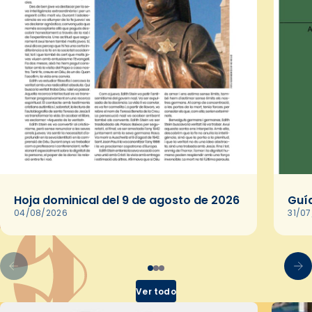
Hoja dominical del 9 de agosto de 2026
Guía
04/08/2026
31/0
Ver todo