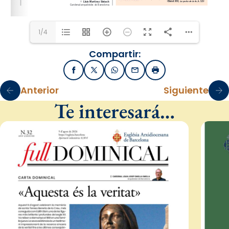
1/4
Compartir:
Facebook
X / Twitter
WhatsApp
Email
Imprimir
Anterior
Siguiente
Te interesará…