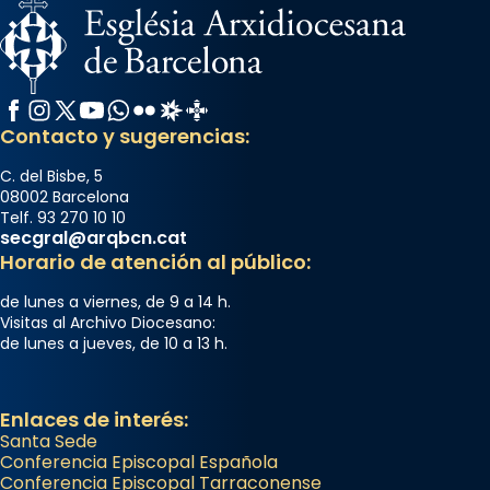
Segons el llibre dels Fets (12,2) fou el primer
apòstol màrtir, decapitat a Jerusalem per
Herodes Agripa (vers l'any 44).
Facebook
Instagram
X / Twitter
YouTube
WhatsApp
Flickr
Radio Estel
Catalunya Cristiana
Patró de Galícia, després de les invasions
Contacto y sugerencias:
musulmanes fou venerat com a patró dels
Regnes castellans i més tard de tota
C. del Bisbe, 5
Espanya.
08002 Barcelona
Telf. 93 270 10 10
El seu sepulcre a Compostela fou un g
secgral@arqbcn.cat
Horario de atención al público:
...
Ver más
Foto
de lunes a viernes, de 9 a 14 h.
Visitas al Archivo Diocesano:
View on Facebook
·
Share
de lunes a jueves, de 10 a 13 h.
Enlaces de interés:
Santa Sede
Conferencia Episcopal Española
Conferencia Episcopal Tarraconense