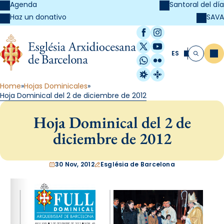
Agenda
Santoral del día
SAVA
Haz un donativo
Facebook
Instagram
X / Twitter
YouTube
ES
Me
Buscar
WhatsApp
Flickr
Radio Estel
Catalunya Cristi
Home
Hojas Dominicales
Hoja Dominical del 2 de diciembre de 2012
Hoja Dominical del 2 de
diciembre de 2012
30 Nov, 2012
Església de Barcelona