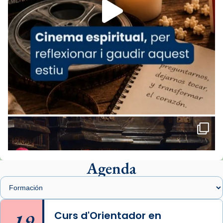
missa d’acció de gràcies en agraïment al
comitè organitzador de la visita apostòlica
del Sant Pare Lleó XIV a Barcelona, i als
col·laboradors, a la Catedral de Barcelona.
L’arquebisbe de Barcelona, el cardenal Joan
Josep Omella, ha presidit la missa i l’ha
concelebrat el bisbe auxiliar de Barcelona,
Mons. David Abadías.
📸 Dr. G. Simón
Foto
View on Facebook
·
Share
Agenda
Arquebisbat de Barcelona
1 week ago
Memòria de les santes Juliana i
Semproniana, verges i màrtirs.
19
Curs d'Orientador en