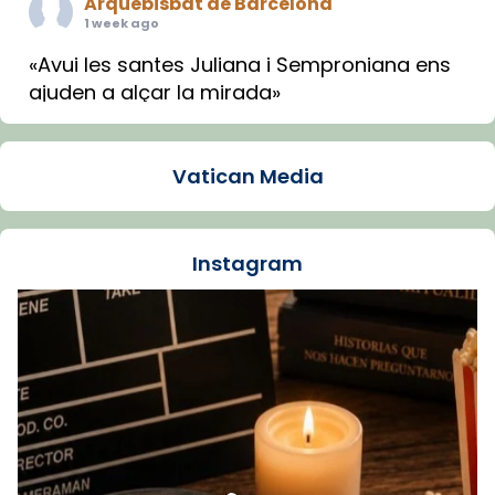
Arquebisbat de Barcelona
1 week ago
«Avui les santes Juliana i Semproniana ens
ajuden a alçar la mirada»
Mons. Sergi Gordo, bisbe de Tortosa, ha
presidit aquest 27 de juliol la missa de Les
Vatican Media
Santes de Mataró.
🔗
tinyurl.com/cvu5jmbk
📸 J. Merino
Instagram
Foto
View on Facebook
·
Share
Arquebisbat de Barcelona
is at Catedral
de Barcelona.
1 week ago
Aquest dilluns, 27 de juliol, ha tingut lloc la