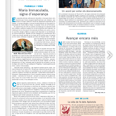
www.semanacineespiritual