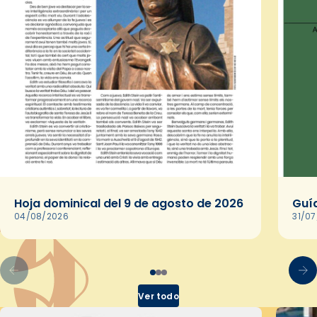
Hoja dominical del 9 de agosto de 2026
Guía
04/08/2026
31/0
Ver todo