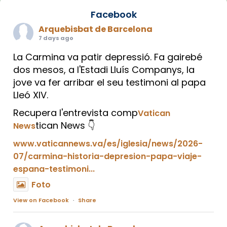
Facebook
Arquebisbat de Barcelona
7 days ago
La Carmina va patir depressió. Fa gairebé
dos mesos, a l'Estadi Lluís Companys, la
jove va fer arribar el seu testimoni al papa
Lleó XIV.
Recupera l'entrevista comp
Vatican
tican News 👇
News
www.vaticannews.va/es/iglesia/news/2026-
07/carmina-historia-depresion-papa-viaje-
espana-testimoni...
Foto
View on Facebook
·
Share